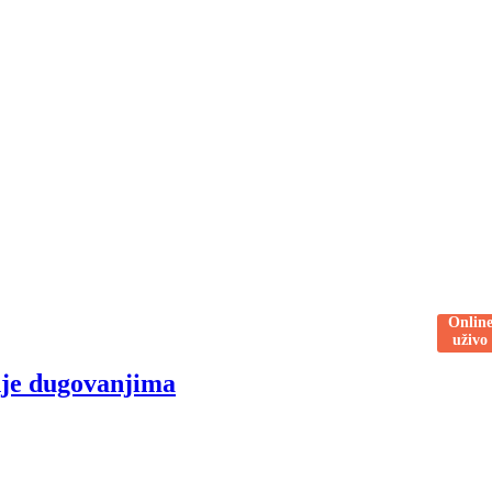
Onlin
uživo
anje dugovanjima