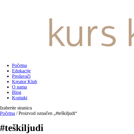
Početna
Edukacije
Predavači
Kreator Klub
O nama
Blog
Kontakt
Izaberite stranicu
Početna
/ Proizvod označen „#teškiljudi“
#teškiljudi