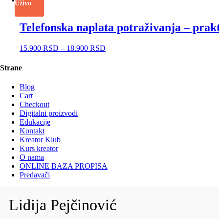
Uživo
Telefonska naplata potraživanja – prak
15.900
RSD
–
18.900
RSD
Strane
Blog
Cart
Checkout
Digitalni proizvodi
Edukacije
Kontakt
Kreator Klub
Kurs kreator
O nama
ONLINE BAZA PROPISA
Predavači
Lidija Pejčinović