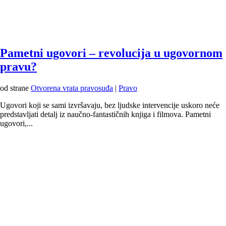
Pametni ugovori – revolucija u ugovornom
pravu?
od strane
Otvorena vrata pravosuđa
|
Pravo
Ugovori koji se sami izvršavaju, bez ljudske intervencije uskoro neće
predstavljati detalj iz naučno-fantastičnih knjiga i filmova. Pametni
ugovori,...