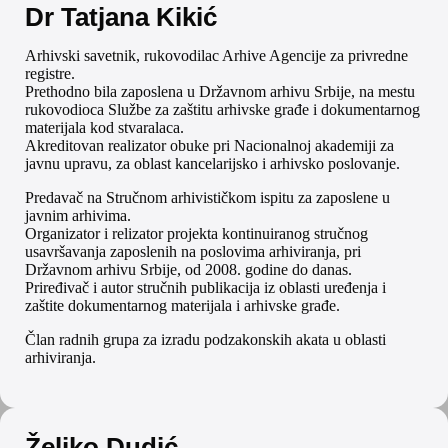
Dr Tatjana Kikić
Arhivski savetnik, rukovodilac Arhive Agencije za privredne
registre.
Prethodno bila zaposlena u Državnom arhivu Srbije, na mestu
rukovodioca Službe za zaštitu arhivske građe i dokumentarnog
materijala kod stvaralaca.
Akreditovan realizator obuke pri Nacionalnoj akademiji za
javnu upravu, za oblast kancelarijsko i arhivsko poslovanje.
Predavač na Stručnom arhivističkom ispitu za zaposlene u
javnim arhivima.
Organizator i relizator projekta kontinuiranog stručnog
usavršavanja zaposlenih na poslovima arhiviranja, pri
Državnom arhivu Srbije, od 2008. godine do danas.
Priređivač i autor stručnih publikacija iz oblasti uređenja i
zaštite dokumentarnog materijala i arhivske građe.
Član radnih grupa za izradu podzakonskih akata u oblasti
arhiviranja.
Željko Dudić