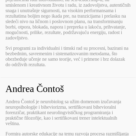
smislenom i kreativnom životu i radu, iz zadovoljstva, autentičnih
snaga i unutrašnje sigurnosti, na visokim performansama i
rezultatima boljim nego ikada pre, na tranzicijama i prelasku na
sledeći nivo na ličnom i poslovnom planu, na transformisanju
borbi, otpora, blokada, napora i prepreka u lakoću, prihvatanje,
mogućnosti, prilike, rezultate, podržavajuću energiju, radost i
zadovljstvo.
Svi programi za individualni i timski rad su procesni, bazirani na
bezbednim, savremenim i sistematizovanim metodama, što
obezbeđuje učenje ne samo teorije, već i primene i brz dolazak
do održivih rezultata.
Andrea Čontoš
Andrea Čontoš je neurobiolog sa užim domenom izučavanja
neuropsihologije i biheviorizma, sertifikovani bihevioralni
forenzičar, praktikant neurolingvističkog programiranja i
praktične filozofije, kao i sertifikovani trener intelektualnih
veština.
Formira autorske edukacije na temu razvoja procesa razmišljanja