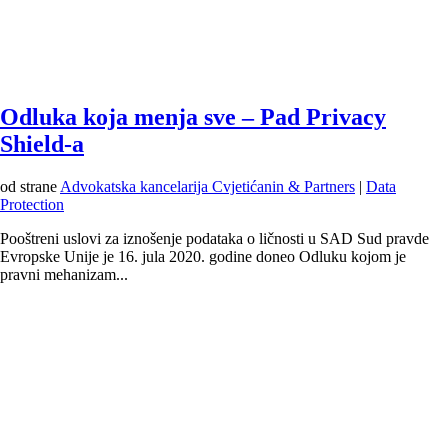
Odluka koja menja sve – Pad Privacy
Shield-a
od strane
Advokatska kancelarija Cvjetićanin & Partners
|
Data
Protection
Pooštreni uslovi za iznošenje podataka o ličnosti u SAD Sud pravde
Evropske Unije je 16. jula 2020. godine doneo Odluku kojom je
pravni mehanizam...