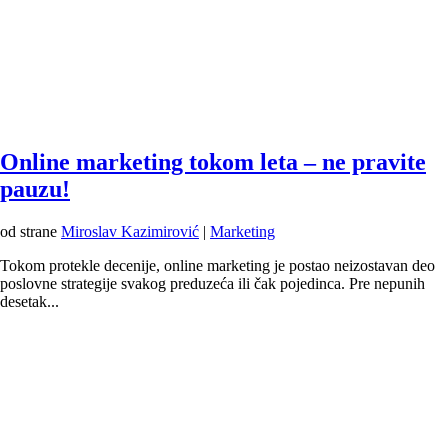
Online marketing tokom leta – ne pravite
pauzu!
od strane
Miroslav Kazimirović
|
Marketing
Tokom protekle decenije, online marketing je postao neizostavan deo
poslovne strategije svakog preduzeća ili čak pojedinca. Pre nepunih
desetak...