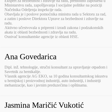
Ekspert za bezbednost i zdravlje na radu, prethodno zaposlena u
Ministarstvu rada, zapošljavanja I socijalne politike na poziciji
Načelnika Odeljenja inspekcije rada.
Obavljala je i poslove pomoćnika ministra rada u Sektoru za rad,
a zatim i poslove Direktora Uprave za bezbednost i zdravlje na
radu.
Aktivno učestvovala u pripremi i izradi zakona i podzakonskih
akata iz oblasti bezbednosti i zdravlja na radu.
Osnivač konsultantske agencije iz oblasti HSE.
Ana Govedarica
Dipl. inž. tehnologije, stručni konsultant za upravljanje otpadom i
Savetnik za hemikalije.
Vlasnik agencije AG EKO, sa 10 godina konsultantskog iskustva
u hemijskoj i proizvodnoj industriji, auto industriji, i industriji
mehanizacije, kao i javnim preduzećima i opštinama.
Jasmina Maričić Vukotić