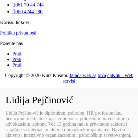

061 70 44 744

060 4244 280
Korisni linkovi
Politika privatnosti
Posetite nas
Prati
Prati
Prati
Copyright © 2020 Kurs Kreator.
Izrada web sajtova
naKlik - Web
servisi
Lidija Pejčinović
Lidija Pejčinović je diplomirani psiholog, HR profesionalac,
licencirani medijator i master prava sa položenim pravosudnim i
advokatskim ispitom. Već 13 godina radi u privatnom sektoru i
sarađuje sa internacionalnim i domaćim kompanijama. Bavi se
aktivno i intenzivno organizacionim i psihološkim savetovanjem,