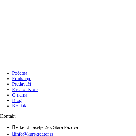
Početna
Edukacije
Predavači
Kreator Klub
O nama
Blog
Kontakt
Kontakt

Vikend naselje 2/6, Stara Pazova

info@kurskreator.rs