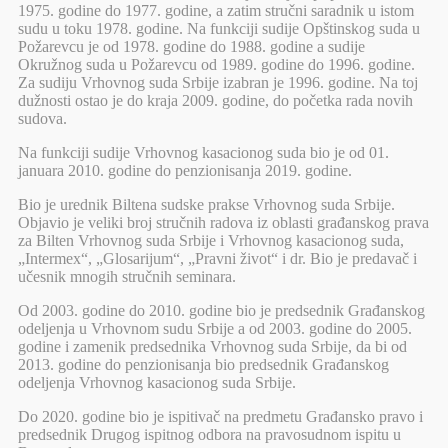
1975. godine do 1977. godine, a zatim stručni saradnik u istom
sudu u toku 1978. godine. Na funkciji sudije Opštinskog suda u
Požarevcu je od 1978. godine do 1988. godine a sudije
Okružnog suda u Požarevcu od 1989. godine do 1996. godine.
Za sudiju Vrhovnog suda Srbije izabran je 1996. godine. Na toj
dužnosti ostao je do kraja 2009. godine, do početka rada novih
sudova.
Na funkciji sudije Vrhovnog kasacionog suda bio je od 01.
januara 2010. godine do penzionisanja 2019. godine.
Bio je urednik Biltena sudske prakse Vrhovnog suda Srbije.
Objavio je veliki broj stručnih radova iz oblasti građanskog prava
za Bilten Vrhovnog suda Srbije i Vrhovnog kasacionog suda,
„Intermex“, „Glosarijum“, „Pravni život“ i dr. Bio je predavač i
učesnik mnogih stručnih seminara.
Od 2003. godine do 2010. godine bio je predsednik Građanskog
odeljenja u Vrhovnom sudu Srbije a od 2003. godine do 2005.
godine i zamenik predsednika Vrhovnog suda Srbije, da bi od
2013. godine do penzionisanja bio predsednik Građanskog
odeljenja Vrhovnog kasacionog suda Srbije.
Do 2020. godine bio je ispitivač na predmetu Građansko pravo i
predsednik Drugog ispitnog odbora na pravosudnom ispitu u