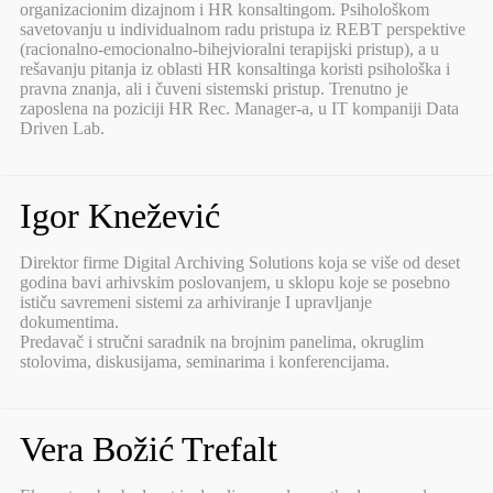
organizacionim dizajnom i HR konsaltingom. Psihološkom
savetovanju u individualnom radu pristupa iz REBT perspektive
(racionalno-emocionalno-bihejvioralni terapijski pristup), a u
rešavanju pitanja iz oblasti HR konsaltinga koristi psihološka i
pravna znanja, ali i čuveni sistemski pristup. Trenutno je
zaposlena na poziciji HR Rec. Manager-a, u IT kompaniji Data
Driven Lab.
Igor Knežević
Direktor firme Digital Archiving Solutions koja se više od deset
godina bavi arhivskim poslovanjem, u sklopu koje se posebno
ističu savremeni sistemi za arhiviranje I upravljanje
dokumentima.
Predavač i stručni saradnik na brojnim panelima, okruglim
stolovima, diskusijama, seminarima i konferencijama.
Vera Božić Trefalt