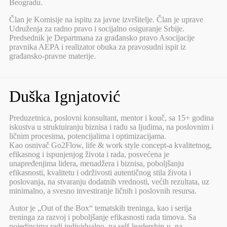
Beogradu.
Član je Komisije na ispitu za javne izvršitelje. Član je uprave
Udruženja za radno pravo i socijalno osiguranje Srbije.
Predsednik je Departmana za građansko pravo Asocijacije
pravnika AEPA i realizator obuka za pravosudni ispit iz
građansko-pravne materije.
Duška Ignjatović
Preduzetnica, poslovni konsultant, mentor i kouč, sa 15+ godina
iskustva u struktuiranju biznisa i radu sa ljudima, na poslovnim i
ličnim procesima, potencijalima i optimizacijama.
Kao osnivač Go2Flow, life & work style concept-a kvalitetnog,
efikasnog i ispunjenjog života i rada, posvećena je
unapređenjima lidera, menadžera i biznisa, poboljšanju
efikasnosti, kvalitetu i održivosti autentičnog stila života i
poslovanja, na stvaranju dodatnih vrednosti, većih rezultata, uz
minimalno, a svesno investiranje ličnih i poslovnih resursa.
Autor je „Out of the Box“ tematskih treninga, kao i serija
treninga za razvoj i poboljšanje efikasnosti rada timova. Sa
pojedincima radi individualno, na self-leadership-u, na