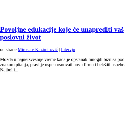
Povoljne edukacije koje će unaprediti vaš
poslovni život
od strane
Miroslav Kazimirović
|
Intervju
Možda u najneizvesnije vreme kada je opstanak mnogih biznisa pod
znakom pitanja, pravi je uspeh osnovati novu firmu i beležiti uspehe.
Najbolji...