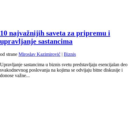
10 najvažnijih saveta za pripremu i
upravljanje sastancima
od strane
Miroslav Kazimirović
|
Biznis
Upravljanje sastancima u biznis svetu predstavljaju esencijalan deo
svakodnevnog poslovanja na kojima se odvijaju bitne diskusije i
donose važne...