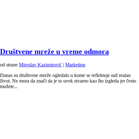
Društvene mreže u vreme odmora
od strane
Miroslav Kazimirović
|
Marketing
Danas su društvene mreže ogledalo u kome se reflektuje naš realan
život. Ne mora da znači da je to uvek stvarno kao što izgleda jer često
možete...