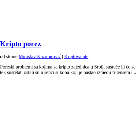
Kripto porez
od strane
Miroslav Kazimirović
|
Kriptovalute
Poreski problemi sa kojima se kripto zajednica u Srbiji susreće ili će se
tek susretati ostali su u senci sukoba koji je nastao između frilensera i...