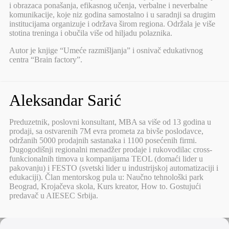
i obrazaca ponašanja, efikasnog učenja, verbalne i neverbalne
komunikacije, koje niz godina samostalno i u saradnji sa drugim
institucijama organizuje i održava širom regiona. Održala je više
stotina treninga i obučila više od hiljadu polaznika.
Autor je knjige “Umeće razmišljanja” i osnivač edukativnog
centra “Brain factory”.
Aleksandar Sarić
Preduzetnik, poslovni konsultant, MBA sa više od 13 godina u
prodaji, sa ostvarenih 7M evra prometa za bivše poslodavce,
održanih 5000 prodajnih sastanaka i 1100 posećenih firmi.
Dugogodišnji regionalni menadžer prodaje i rukovodilac cross-
funkcionalnih timova u kompanijama TEOL (domaći lider u
pakovanju) i FESTO (svetski lider u industrijskoj automatizaciji i
edukaciji). Član mentorskog pula u: Naučno tehnološki park
Beograd, Krojačeva skola, Kurs kreator, How to. Gostujući
predavač u AIESEC Srbija.