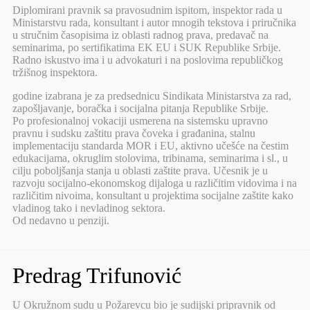
Diplomirani pravnik sa pravosudnim ispitom, inspektor rada u
Ministarstvu rada, konsultant i autor mnogih tekstova i priručnika
u stručnim časopisima iz oblasti radnog prava, predavač na
seminarima, po sertifikatima EK EU i SUK Republike Srbije.
Radno iskustvo ima i u advokaturi i na poslovima republičkog
tržišnog inspektora.
godine izabrana je za predsednicu Sindikata Ministarstva za rad,
zapošljavanje, boračka i socijalna pitanja Republike Srbije.
Po profesionalnoj vokaciji usmerena na sistemsku upravno
pravnu i sudsku zaštitu prava čoveka i građanina, stalnu
implementaciju standarda MOR i EU, aktivno učešće na čestim
edukacijama, okruglim stolovima, tribinama, seminarima i sl., u
cilju poboljšanja stanja u oblasti zaštite prava. Učesnik je u
razvoju socijalno-ekonomskog dijaloga u različitim vidovima i na
različitim nivoima, konsultant u projektima socijalne zaštite kako
vladinog tako i nevladinog sektora.
Od nedavno u penziji.
Predrag Trifunović
U Okružnom sudu u Požarevcu bio je sudijski pripravnik od