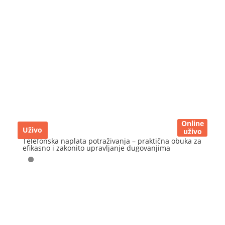
Online
Uživo
uživo
Telefonska naplata potraživanja – praktična obuka za
efikasno i zakonito upravljanje dugovanjima