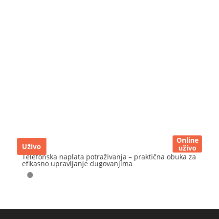
Online
Uživo
uživo
Telefonska naplata potraživanja – praktična obuka za
efikasno upravljanje dugovanjima