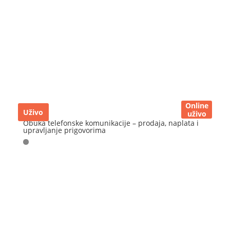
Online
Uživo
uživo
Obuka telefonske komunikacije – prodaja, naplata i
upravljanje prigovorima