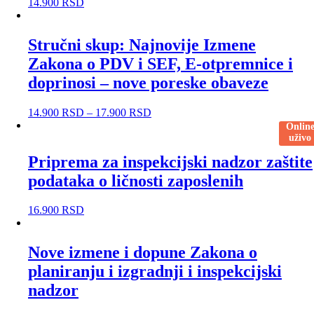
14.900
RSD
Stručni skup: Najnovije Izmene
Zakona o PDV i SEF, E-otpremnice i
doprinosi – nove poreske obaveze
14.900
RSD
–
17.900
RSD
Onlin
uživo
Priprema za inspekcijski nadzor zaštite
podataka o ličnosti zaposlenih
16.900
RSD
Nove izmene i dopune Zakona o
planiranju i izgradnji i inspekcijski
nadzor