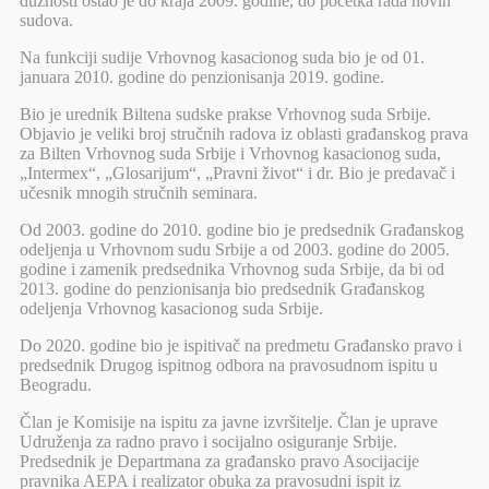
dužnosti ostao je do kraja 2009. godine, do početka rada novih
sudova.
Na funkciji sudije Vrhovnog kasacionog suda bio je od 01.
januara 2010. godine do penzionisanja 2019. godine.
Bio je urednik Biltena sudske prakse Vrhovnog suda Srbije.
Objavio je veliki broj stručnih radova iz oblasti građanskog prava
za Bilten Vrhovnog suda Srbije i Vrhovnog kasacionog suda,
„Intermex“, „Glosarijum“, „Pravni život“ i dr. Bio je predavač i
učesnik mnogih stručnih seminara.
Od 2003. godine do 2010. godine bio je predsednik Građanskog
odeljenja u Vrhovnom sudu Srbije a od 2003. godine do 2005.
godine i zamenik predsednika Vrhovnog suda Srbije, da bi od
2013. godine do penzionisanja bio predsednik Građanskog
odeljenja Vrhovnog kasacionog suda Srbije.
Do 2020. godine bio je ispitivač na predmetu Građansko pravo i
predsednik Drugog ispitnog odbora na pravosudnom ispitu u
Beogradu.
Član je Komisije na ispitu za javne izvršitelje. Član je uprave
Udruženja za radno pravo i socijalno osiguranje Srbije.
Predsednik je Departmana za građansko pravo Asocijacije
pravnika AEPA i realizator obuka za pravosudni ispit iz