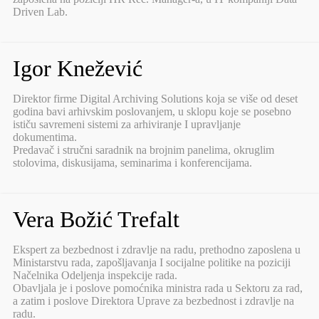
Driven Lab.
Igor Knežević
Direktor firme Digital Archiving Solutions koja se više od deset
godina bavi arhivskim poslovanjem, u sklopu koje se posebno
ističu savremeni sistemi za arhiviranje I upravljanje
dokumentima.
Predavač i stručni saradnik na brojnim panelima, okruglim
stolovima, diskusijama, seminarima i konferencijama.
Vera Božić Trefalt
Ekspert za bezbednost i zdravlje na radu, prethodno zaposlena u
Ministarstvu rada, zapošljavanja I socijalne politike na poziciji
Načelnika Odeljenja inspekcije rada.
Obavljala je i poslove pomoćnika ministra rada u Sektoru za rad,
a zatim i poslove Direktora Uprave za bezbednost i zdravlje na
radu.