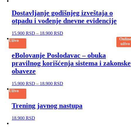
Dostavljanje godišnjeg izveštaja o
otpadu i vođenje dnevne evidencije
15.900
RSD
–
18.900
RSD
Onlin
Uživo
uživo
eBolovanje Poslodavac – obuka
pravilnog korišćenja sistema i zakonske
obaveze
15.900
RSD
–
18.900
RSD
Uživo
Trening javnog nastupa
18.900
RSD