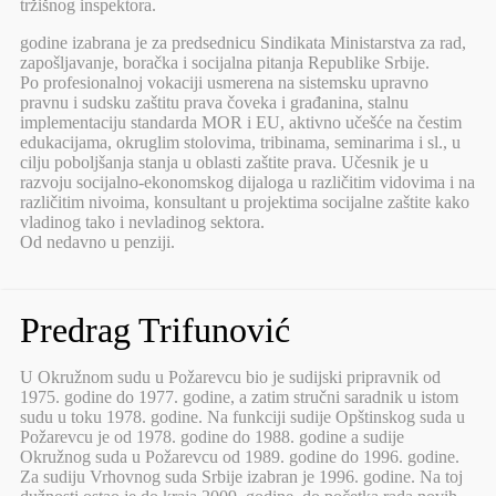
tržišnog inspektora.
godine izabrana je za predsednicu Sindikata Ministarstva za rad,
zapošljavanje, boračka i socijalna pitanja Republike Srbije.
Po profesionalnoj vokaciji usmerena na sistemsku upravno
pravnu i sudsku zaštitu prava čoveka i građanina, stalnu
implementaciju standarda MOR i EU, aktivno učešće na čestim
edukacijama, okruglim stolovima, tribinama, seminarima i sl., u
cilju poboljšanja stanja u oblasti zaštite prava. Učesnik je u
razvoju socijalno-ekonomskog dijaloga u različitim vidovima i na
različitim nivoima, konsultant u projektima socijalne zaštite kako
vladinog tako i nevladinog sektora.
Od nedavno u penziji.
Predrag Trifunović
U Okružnom sudu u Požarevcu bio je sudijski pripravnik od
1975. godine do 1977. godine, a zatim stručni saradnik u istom
sudu u toku 1978. godine. Na funkciji sudije Opštinskog suda u
Požarevcu je od 1978. godine do 1988. godine a sudije
Okružnog suda u Požarevcu od 1989. godine do 1996. godine.
Za sudiju Vrhovnog suda Srbije izabran je 1996. godine. Na toj