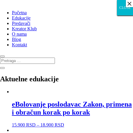
×
×
CLOSE
CLOSE
CLOSE
CLOSE
CLOSE
CLOSE
CLOSE
CLOSE
CLOSE
Početna
Edukacije
Predavači
Kreator Klub
O nama
Blog
Kontakt
Aktuelne edukacije
eBolovanje poslodavac Zakon, primena
i obračun korak po korak
15.900
RSD
–
18.900
RSD