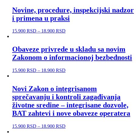
Novine, procedure, inspekcijski nadzor
i primena u praksi
15.900
RSD
–
18.900
RSD
Obaveze privrede u skladu sa novim
Zakonom o informacionoj bezbednosti
15.900
RSD
–
18.900
RSD
Novi Zakon o integrisanom
sprečavanju i kontroli zagađivanja
životne sredine – integrisane dozvole,
BAT zahtevi i nove obaveze operatera
15.900
RSD
–
18.900
RSD