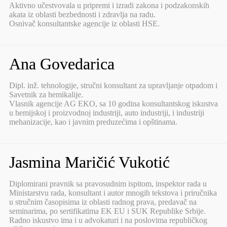
Aktivno učestvovala u pripremi i izradi zakona i podzakonskih
akata iz oblasti bezbednosti i zdravlja na radu.
Osnivač konsultantske agencije iz oblasti HSE.
Ana Govedarica
Dipl. inž. tehnologije, stručni konsultant za upravljanje otpadom i
Savetnik za hemikalije.
Vlasnik agencije AG EKO, sa 10 godina konsultantskog iskustva
u hemijskoj i proizvodnoj industriji, auto industriji, i industriji
mehanizacije, kao i javnim preduzećima i opštinama.
Jasmina Maričić Vukotić
Diplomirani pravnik sa pravosudnim ispitom, inspektor rada u
Ministarstvu rada, konsultant i autor mnogih tekstova i priručnika
u stručnim časopisima iz oblasti radnog prava, predavač na
seminarima, po sertifikatima EK EU i SUK Republike Srbije.
Radno iskustvo ima i u advokaturi i na poslovima republičkog