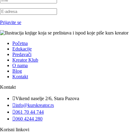
Prijavite se
Početna
Edukacije
Predavači
Kreator Klub
O nama
Blog
Kontakt
Kontakt

Vikend naselje 2/6, Stara Pazova

info@kurskreator.rs

061 70 44 744

060 4244 280
Korisni linkovi