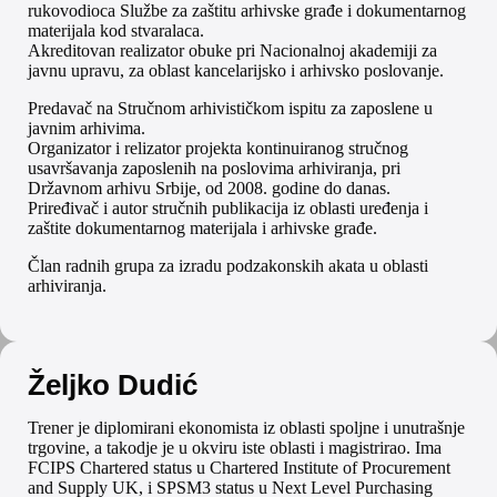
rukovodioca Službe za zaštitu arhivske građe i dokumentarnog
materijala kod stvaralaca.
Akreditovan realizator obuke pri Nacionalnoj akademiji za
javnu upravu, za oblast kancelarijsko i arhivsko poslovanje.
Predavač na Stručnom arhivističkom ispitu za zaposlene u
javnim arhivima.
Organizator i relizator projekta kontinuiranog stručnog
usavršavanja zaposlenih na poslovima arhiviranja, pri
Državnom arhivu Srbije, od 2008. godine do danas.
Priređivač i autor stručnih publikacija iz oblasti uređenja i
zaštite dokumentarnog materijala i arhivske građe.
Član radnih grupa za izradu podzakonskih akata u oblasti
arhiviranja.
Željko Dudić
Trener je diplomirani ekonomista iz oblasti spoljne i unutrašnje
trgovine, a takodje je u okviru iste oblasti i magistrirao. Ima
FCIPS Chartered status u Chartered Institute of Procurement
and Supply UK, i SPSM3 status u Next Level Purchasing