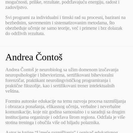
mogućnosti, prilike, rezultate, podržavajuću energiju, radost i
zadovljstvo.
Svi programi za individualni i timski rad su procesni, bazirani na
bezbednim, savremenim i sistematizovanim metodama, što
obezbeđuje učenje ne samo teorije, već i primene i brz dolazak
do održivih rezultata.
Andrea Čontoš
Andrea Čontoš je neurobiolog sa užim domenom izučavanja
neuropsihologije i biheviorizma, sertifikovani bihevioralni
forenzičar, praktikant neurolingvističkog programiranja i
praktične filozofije, kao i sertifikovani trener intelektualnih
veština.
Formira autorske edukacije na temu razvoja procesa razmišljanja
i obrazaca ponašanja, efikasnog učenja, verbalne i neverbalne
komunikacije, koje niz godina samostalno i u saradnji sa drugim
institucijama organizuje i održava širom regiona. Održala je više
stotina treninga i obučila više od hiljadu polaznika.
Autor je knjige “Umeće razmišljanja” i osnivač edukativnog