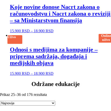
Koje novine donose Nacrt zakona o
računovodstvu i Nacrt zakona o reviziji
– sa Ministarstvom finansija
15.900
RSD
–
18.900
RSD
Onlin
Uživo
uživo
Odnosi s medijima za kompanije –
priprema sadržaja, događaja i
medijskih objava
15.900
RSD
–
18.900
RSD
Održane edukacije
Prikaz 25–36 od 176 rezultata