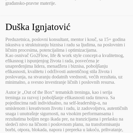
građansko-pravne materije.
Duška Ignjatović
Preduzetnica, poslovni konsultant, mentor i kouč, sa 15+ godina
iskustva u struktuiranju biznisa i radu sa ljudima, na poslovnim i
ličnim procesima, potencijalima i optimizacijama.
Kao osnivač Go2Flow, life & work style concept-a kvalitetnog,
efikasnog i ispunjenjog života i rada, posvećena je
unapređenjima lidera, menadžera i biznisa, poboljšanju
efikasnosti, kvalitetu i održivosti autentičnog stila života i
poslovanja, na stvaranju dodatnih vrednosti, većih rezultata, uz
minimalno, a svesno investiranje ličnih i poslovnih resursa.
Autor je „Out of the Box“ tematskih treninga, kao i serija
treninga za razvoj i poboljšanje efikasnosti rada timova. Sa
pojedincima radi individualno, na self-leadership-u, na
smislenom i kreativnom životu i radu, iz zadovoljstva, autentičnih
snaga i unutrašnje sigurnosti, na visokim performansama i
rezultatima boljim nego ikada pre, na tranzicijama i prelasku na
sledeći nivo na ličnom i poslovnom planu, na transformisanju
borbi, otpora, blokada, napora i prepreka u lakoću, prihvatanje,