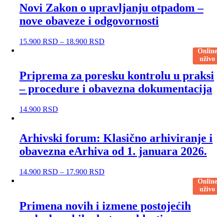
Novi Zakon o upravljanju otpadom –
nove obaveze i odgovornosti
15.900
RSD
–
18.900
RSD
Onlin
uživo
Priprema za poresku kontrolu u praksi
– procedure i obavezna dokumentacija
14.900
RSD
Arhivski forum: Klasično arhiviranje i
obavezna eArhiva od 1. januara 2026.
14.900
RSD
–
17.900
RSD
Onlin
uživo
Primena novih i izmene postojećih