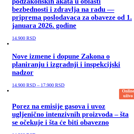
podzakonskih akata u oblasti
bezbednosti i zdravlja na radu —
priprema poslodavaca za obaveze od 1.
januara 2026. godine
14.900
RSD
Nove izmene i dopune Zakona o
planiranju i izgradnji i inspekcijski
nadzor
14.900
RSD
–
17.900
RSD
Onlin
uživo
Porez na emisije gasova i uvoz
ugljenično intenzivnih proizvoda – šta
se očekuje i šta će biti obavezno