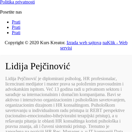
Politika privatnosti
Posetite nas
Prati
Prati
Prati
Copyright © 2020 Kurs Kreator.
Izrada web sajtova
naKlik - Web
servisi
Lidija Pejčinović
Lidija Pejčinović je diplomirani psiholog, HR profesionalac,
licencirani medijator i master prava sa položenim pravosudnim i
advokatskim ispitom. Već 13 godina radi u privatnom sektoru i
sarađuje sa internacionalnim i domaćim kompanijama. Bavi se
aktivno i intenzivno organizacionim i psihološkim savetovanjem,
organizacionim dizajnom i HR konsaltingom. Psihološkom
savetovanju u individualnom radu pristupa iz REBT perspektive
(racionalno-emocionalno-bihejvioralni terapijski pristup), a u
rešavanju pitanja iz oblasti HR konsaltinga koristi psihološka i
pravna znanja, ali i čuveni sistemski pristup. Trenutno je
zaposlena na poziciji HR Rec. Manager-a, u IT kompaniji Data