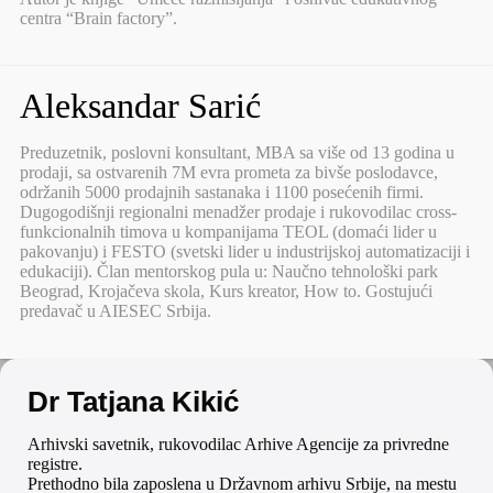
centra “Brain factory”.
Aleksandar Sarić
Preduzetnik, poslovni konsultant, MBA sa više od 13 godina u
prodaji, sa ostvarenih 7M evra prometa za bivše poslodavce,
održanih 5000 prodajnih sastanaka i 1100 posećenih firmi.
Dugogodišnji regionalni menadžer prodaje i rukovodilac cross-
funkcionalnih timova u kompanijama TEOL (domaći lider u
pakovanju) i FESTO (svetski lider u industrijskoj automatizaciji i
edukaciji). Član mentorskog pula u: Naučno tehnološki park
Beograd, Krojačeva skola, Kurs kreator, How to. Gostujući
predavač u AIESEC Srbija.
Dr Tatjana Kikić
Arhivski savetnik, rukovodilac Arhive Agencije za privredne
registre.
Prethodno bila zaposlena u Državnom arhivu Srbije, na mestu