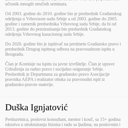
učesnik mnogih stručnih seminara.
Od 2003. godine do 2010. godine bio je predsednik Građanskog
odeljenja u Vrhovnom sudu Srbije a od 2003. godine do 2005.
godine i zamenik predsednika Vrhovnog suda Srbije, da bi od
2013. godine do penzionisanja bio predsednik Građanskog
odeljenja Vrhovnog kasacionog suda Srbije.
Do 2020. godine bio je ispitivač na predmetu Građansko pravo i
predsednik Drugog ispitnog odbora na pravosudnom ispitu u
Beogradu.
Član je Komisije na ispitu za javne izvršitelje. Član je uprave
Udruženja za radno pravo i socijalno osiguranje Srbije.
Predsednik je Departmana za građansko pravo Asocijacije
pravnika AEPA i realizator obuka za pravosudni ispit iz
građansko-pravne materije.
Duška Ignjatović
Preduzetnica, poslovni konsultant, mentor i kouč, sa 15+ godina
iskustva u struktuiranju biznisa i radu sa ljudima, na poslovnim i