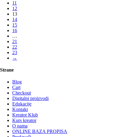
11
12
13
14
15
16
…
21
22
23
→
Strane
Blog
Cart
Checkout
Digitalni proizvodi
Edukacije
Kontakt
Kreator Klub
Kurs kreator
O nama
ONLINE BAZA PROPISA
Predavači