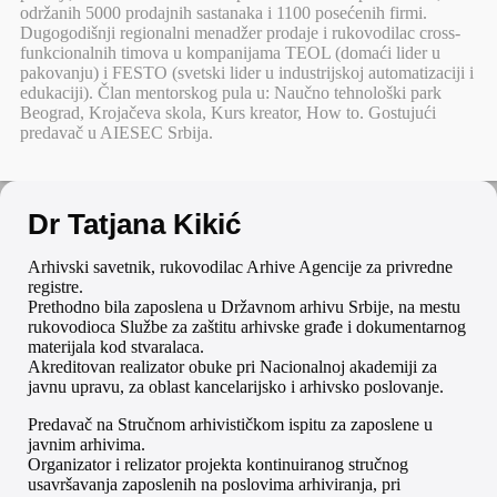
održanih 5000 prodajnih sastanaka i 1100 posećenih firmi.
Dugogodišnji regionalni menadžer prodaje i rukovodilac cross-
funkcionalnih timova u kompanijama TEOL (domaći lider u
pakovanju) i FESTO (svetski lider u industrijskoj automatizaciji i
edukaciji). Član mentorskog pula u: Naučno tehnološki park
Beograd, Krojačeva skola, Kurs kreator, How to. Gostujući
predavač u AIESEC Srbija.
Dr Tatjana Kikić
Arhivski savetnik, rukovodilac Arhive Agencije za privredne
registre.
Prethodno bila zaposlena u Državnom arhivu Srbije, na mestu
rukovodioca Službe za zaštitu arhivske građe i dokumentarnog
materijala kod stvaralaca.
Akreditovan realizator obuke pri Nacionalnoj akademiji za
javnu upravu, za oblast kancelarijsko i arhivsko poslovanje.
Predavač na Stručnom arhivističkom ispitu za zaposlene u
javnim arhivima.
Organizator i relizator projekta kontinuiranog stručnog
usavršavanja zaposlenih na poslovima arhiviranja, pri