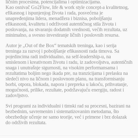
ličnim procesima, potencijalima i optimizacijama.
Kao osnivač Go2Flow, life & work style concept-a kvalitetnog,
efikasnog i ispunjenjog života i rada, posvećena je
unapređenjima lidera, menadžera i biznisa, poboljšanju
efikasnosti, kvalitetu i održivosti autentičnog stila života i
poslovanja, na stvaranju dodatnih vrednosti, većih rezultata, uz
minimalno, a svesno investiranje ličnih i poslovnih resursa.
Autor je „Out of the Box“ tematskih treninga, kao i serija
treninga za razvoj i poboljšanje efikasnosti rada timova. Sa
pojedincima radi individualno, na self-leadership-u, na
smislenom i kreativnom životu i radu, iz zadovoljstva, autentičnih
snaga i unutrašnje sigurnosti, na visokim performansama i
rezultatima boljim nego ikada pre, na tranzicijama i prelasku na
sledeći nivo na ličnom i poslovnom planu, na transformisanju
borbi, otpora, blokada, napora i prepreka u lakoću, prihvatanje,
mogućnosti, prilike, rezultate, podržavajuću energiju, radost i
zadovljstvo.
Svi programi za individualni i timski rad su procesni, bazirani na
bezbednim, savremenim i sistematizovanim metodama, što
obezbeđuje učenje ne samo teorije, već i primene i brz dolazak
do održivih rezultata.