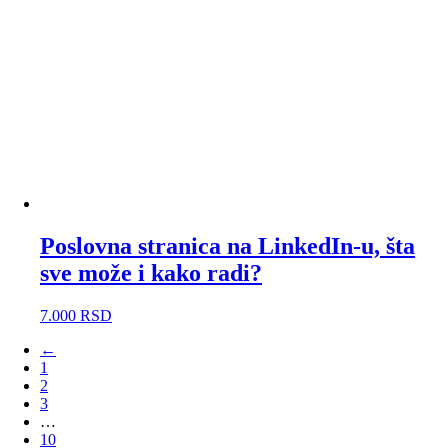
Poslovna stranica na LinkedIn-u, šta
sve može i kako radi?
7.000
RSD
←
1
2
3
…
10