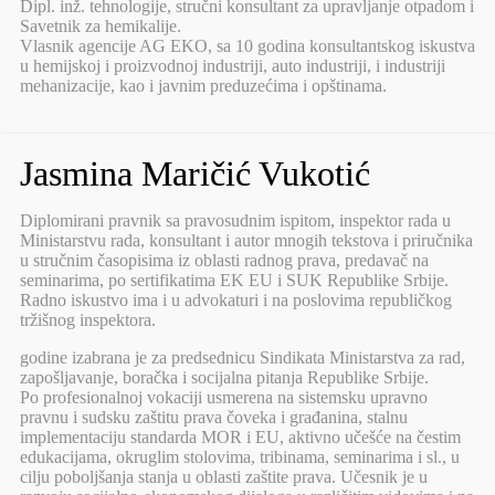
Dipl. inž. tehnologije, stručni konsultant za upravljanje otpadom i
Savetnik za hemikalije.
Vlasnik agencije AG EKO, sa 10 godina konsultantskog iskustva
u hemijskoj i proizvodnoj industriji, auto industriji, i industriji
mehanizacije, kao i javnim preduzećima i opštinama.
Jasmina Maričić Vukotić
Diplomirani pravnik sa pravosudnim ispitom, inspektor rada u
Ministarstvu rada, konsultant i autor mnogih tekstova i priručnika
u stručnim časopisima iz oblasti radnog prava, predavač na
seminarima, po sertifikatima EK EU i SUK Republike Srbije.
Radno iskustvo ima i u advokaturi i na poslovima republičkog
tržišnog inspektora.
godine izabrana je za predsednicu Sindikata Ministarstva za rad,
zapošljavanje, boračka i socijalna pitanja Republike Srbije.
Po profesionalnoj vokaciji usmerena na sistemsku upravno
pravnu i sudsku zaštitu prava čoveka i građanina, stalnu
implementaciju standarda MOR i EU, aktivno učešće na čestim
edukacijama, okruglim stolovima, tribinama, seminarima i sl., u
cilju poboljšanja stanja u oblasti zaštite prava. Učesnik je u