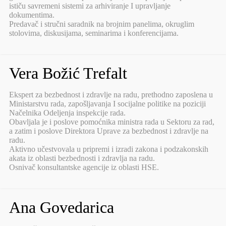
ističu savremeni sistemi za arhiviranje I upravljanje
dokumentima.
Predavač i stručni saradnik na brojnim panelima, okruglim
stolovima, diskusijama, seminarima i konferencijama.
Vera Božić Trefalt
Ekspert za bezbednost i zdravlje na radu, prethodno zaposlena u
Ministarstvu rada, zapošljavanja I socijalne politike na poziciji
Načelnika Odeljenja inspekcije rada.
Obavljala je i poslove pomoćnika ministra rada u Sektoru za rad,
a zatim i poslove Direktora Uprave za bezbednost i zdravlje na
radu.
Aktivno učestvovala u pripremi i izradi zakona i podzakonskih
akata iz oblasti bezbednosti i zdravlja na radu.
Osnivač konsultantske agencije iz oblasti HSE.
Ana Govedarica