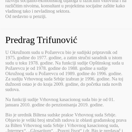
razvoju socijalno-ekonomskog dijaloga u različitim vidovima i na
različitim nivoima, konsultant u projektima socijalne zaštite kako
vladinog tako i nevladinog sektora.
Od nedavno u penziji.
Predrag Trifunović
U Okružnom sudu u Požarevcu bio je sudijski pripravnik od
1975. godine do 1977. godine, a zatim stručni saradnik u istom
sudu u toku 1978. godine. Na funkciji sudije Opštinskog suda u
Požarevcu je od 1978. godine do 1988. godine a sudije
Okružnog suda u Požarevcu od 1989. godine do 1996. godine.
Za sudiju Vrhovnog suda Srbije izabran je 1996. godine. Na toj
dužnosti ostao je do kraja 2009. godine, do početka rada novih
sudova.
Na funkciji sudije Vrhovnog kasacionog suda bio je od 01.
januara 2010. godine do penzionisanja 2019. godine.
Bio je urednik Biltena sudske prakse Vrhovnog suda Srbije.
Objavio je veliki broj stručnih radova iz oblasti građanskog prava
za Bilten Vrhovnog suda Srbije i Vrhovnog kasacionog suda,
„Intermex“, „Glosarijum“, „Pravni život“ i dr. Bio je predavač i