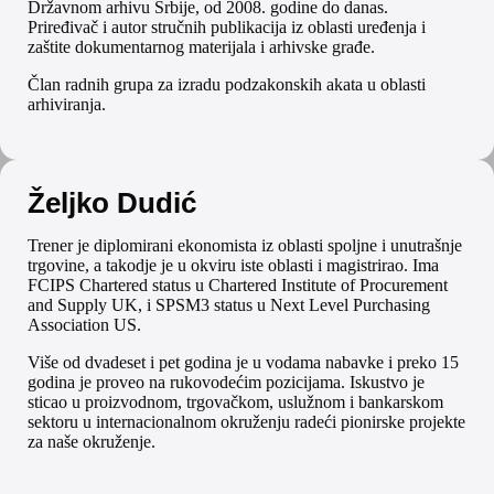
Državnom arhivu Srbije, od 2008. godine do danas.
Priređivač i autor stručnih publikacija iz oblasti uređenja i
zaštite dokumentarnog materijala i arhivske građe.
Član radnih grupa za izradu podzakonskih akata u oblasti
arhiviranja.
Željko Dudić
Trener je diplomirani ekonomista iz oblasti spoljne i unutrašnje
trgovine, a takodje je u okviru iste oblasti i magistrirao. Ima
FCIPS Chartered status u Chartered Institute of Procurement
and Supply UK, i SPSM3 status u Next Level Purchasing
Association US.
Više od dvadeset i pet godina je u vodama nabavke i preko 15
godina je proveo na rukovodećim pozicijama. Iskustvo je
sticao u proizvodnom, trgovačkom, uslužnom i bankarskom
sektoru u internacionalnom okruženju radeći pionirske projekte
za naše okruženje.