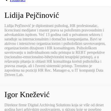
Lidija Pejčinović
Lidija Pejčinović je diplomirani psiholog, HR profesionalac,
licencirani medijator i master prava sa položenim pravosudnim i
advokatskim ispitom. Već 13 godina radi u privatnom sektoru i
sarađuje sa internacionalnim i domaćim kompanijama. Bavi se
aktivno i intenzivno organizacionim i psihološkim savetovanjem,
organizacionim dizajnom i HR konsaltingom. Psihološkom
savetovanju u individualnom radu pristupa iz REBT perspektive
(racionalno-emocionalno-bihejvioralni terapijski pristup), a u
rešavanju pitanja iz oblasti HR konsaltinga koristi psihološka i
pravna znanja, ali i čuveni sistemski pristup. Trenutno je
zaposlena na poziciji HR Rec. Manager-a, u IT kompaniji Data
Driven Lab.
Igor Knežević
Direktor firme Digital Archiving Solutions koja se više od deset
godina bavi arhivskim poslovanjem, u sklopu koje se posebno