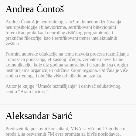
Andrea Čontoš
Andrea Čontoš je neurobiolog sa užim domenom izučavanja
neuropsihologije i biheviorizma, sertifikovani bihevioralni
forenzičar, praktikant neurolingvističkog programiranja i
praktične filozofije, kao i sertifikovani trener intelektualnih
veština.
Formira autorske edukacije na temu razvoja procesa razmišljanja
i obrazaca ponašanja, efikasnog učenja, verbalne i neverbalne
komunikacije, koje niz godina samostalno i u saradnji sa drugim
institucijama organizuje i održava širom regiona. Održala je više
stotina treninga i obučila više od hiljadu polaznika.
Autor je knjige “Umeće razmišljanja” i osnivač edukativnog
centra “Brain factory”.
Aleksandar Sarić
Preduzetnik, poslovni konsultant, MBA sa više od 13 godina u
prodaji, sa ostvarenih 7M evra prometa za bivše poslodavce,