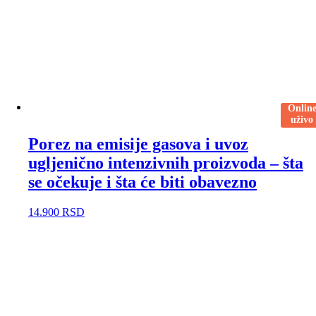
Onlin
uživo
Porez na emisije gasova i uvoz
ugljenično intenzivnih proizvoda – šta
se očekuje i šta će biti obavezno
14.900
RSD