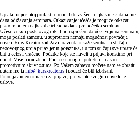
Uplata po poslatoj profakturi mora biti izvršena najkasnije 2 dana pre
dana održavanja seminara. Otkazivanje učešća je moguće otkazati
pisanim putem najkasnije tri radna dana pre početka seminara.
Učesnici koji posle ovog roka budu sprečeni da učestvuju na seminaru,
mogu poslati zamenu, u suprotnom nemaju mogućnost povraćaja
novca. Kurs Kreator zadržava pravo da otkaže seminar u slučaju
nedovoljnog broja prijavljenih polaznika, i u tom slučaju sve uplate će
biti u celosti vraćene. Podatke koje ste naveli u prijavi koristimo pri
obradi Vaše narudžbine. Podaci se mogu upotrebiti u našim
promotivnim aktivnostima. Po Vašem zahtevu možete nam se obratiti
putem mejla
info@kurskreator.rs
i podaci će biti izbrisani.
Popunjavanjem obrasca za prijavu, prihvatate sve gorenavedene
uslove.