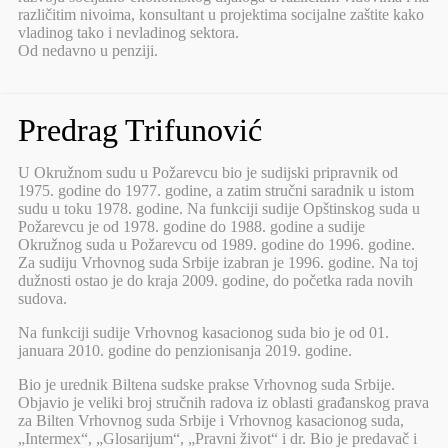
različitim nivoima, konsultant u projektima socijalne zaštite kako
vladinog tako i nevladinog sektora.
Od nedavno u penziji.
Predrag Trifunović
U Okružnom sudu u Požarevcu bio je sudijski pripravnik od
1975. godine do 1977. godine, a zatim stručni saradnik u istom
sudu u toku 1978. godine. Na funkciji sudije Opštinskog suda u
Požarevcu je od 1978. godine do 1988. godine a sudije
Okružnog suda u Požarevcu od 1989. godine do 1996. godine.
Za sudiju Vrhovnog suda Srbije izabran je 1996. godine. Na toj
dužnosti ostao je do kraja 2009. godine, do početka rada novih
sudova.
Na funkciji sudije Vrhovnog kasacionog suda bio je od 01.
januara 2010. godine do penzionisanja 2019. godine.
Bio je urednik Biltena sudske prakse Vrhovnog suda Srbije.
Objavio je veliki broj stručnih radova iz oblasti građanskog prava
za Bilten Vrhovnog suda Srbije i Vrhovnog kasacionog suda,
„Intermex“, „Glosarijum“, „Pravni život“ i dr. Bio je predavač i