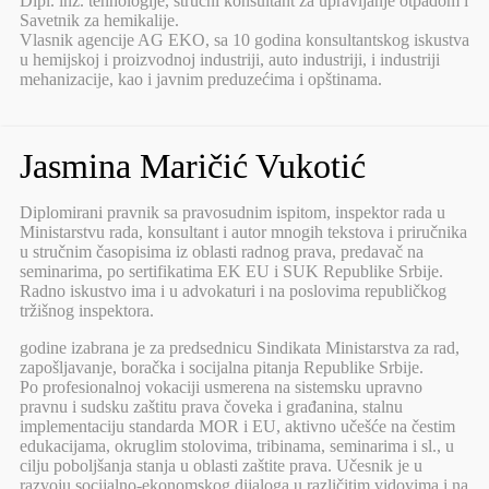
Dipl. inž. tehnologije, stručni konsultant za upravljanje otpadom i
Savetnik za hemikalije.
Vlasnik agencije AG EKO, sa 10 godina konsultantskog iskustva
u hemijskoj i proizvodnoj industriji, auto industriji, i industriji
mehanizacije, kao i javnim preduzećima i opštinama.
Jasmina Maričić Vukotić
Diplomirani pravnik sa pravosudnim ispitom, inspektor rada u
Ministarstvu rada, konsultant i autor mnogih tekstova i priručnika
u stručnim časopisima iz oblasti radnog prava, predavač na
seminarima, po sertifikatima EK EU i SUK Republike Srbije.
Radno iskustvo ima i u advokaturi i na poslovima republičkog
tržišnog inspektora.
godine izabrana je za predsednicu Sindikata Ministarstva za rad,
zapošljavanje, boračka i socijalna pitanja Republike Srbije.
Po profesionalnoj vokaciji usmerena na sistemsku upravno
pravnu i sudsku zaštitu prava čoveka i građanina, stalnu
implementaciju standarda MOR i EU, aktivno učešće na čestim
edukacijama, okruglim stolovima, tribinama, seminarima i sl., u
cilju poboljšanja stanja u oblasti zaštite prava. Učesnik je u
razvoju socijalno-ekonomskog dijaloga u različitim vidovima i na