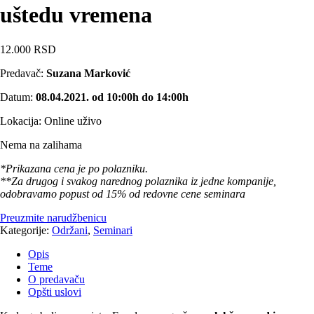
uštedu vremena
12.000
RSD
Predavač:
Suzana Marković
Datum:
08.04.2021. od 10:00h do 14:00h
Lokacija: Online uživo
Nema na zalihama
*Prikazana cena je po polazniku.
**Za drugog i svakog narednog polaznika iz jedne kompanije,
odobravamo popust od 15% od redovne cene seminara
Preuzmite narudžbenicu
Kategorije:
Održani
,
Seminari
Opis
Teme
O predavaču
Opšti uslovi