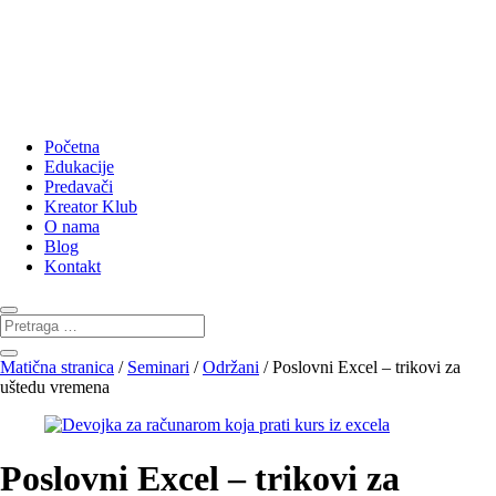
Početna
Edukacije
Predavači
Kreator Klub
O nama
Blog
Kontakt
Matična stranica
/
Seminari
/
Održani
/ Poslovni Excel – trikovi za
uštedu vremena
Poslovni Excel – trikovi za