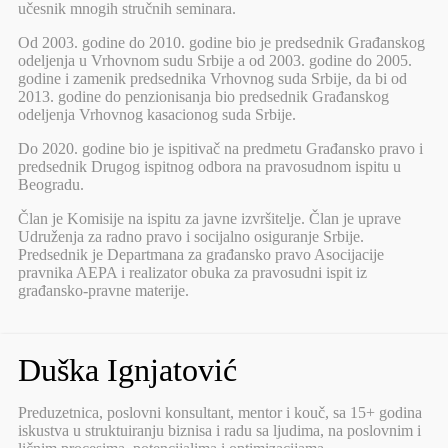
učesnik mnogih stručnih seminara.
Od 2003. godine do 2010. godine bio je predsednik Građanskog
odeljenja u Vrhovnom sudu Srbije a od 2003. godine do 2005.
godine i zamenik predsednika Vrhovnog suda Srbije, da bi od
2013. godine do penzionisanja bio predsednik Građanskog
odeljenja Vrhovnog kasacionog suda Srbije.
Do 2020. godine bio je ispitivač na predmetu Građansko pravo i
predsednik Drugog ispitnog odbora na pravosudnom ispitu u
Beogradu.
Član je Komisije na ispitu za javne izvršitelje. Član je uprave
Udruženja za radno pravo i socijalno osiguranje Srbije.
Predsednik je Departmana za građansko pravo Asocijacije
pravnika AEPA i realizator obuka za pravosudni ispit iz
građansko-pravne materije.
Duška Ignjatović
Preduzetnica, poslovni konsultant, mentor i kouč, sa 15+ godina
iskustva u struktuiranju biznisa i radu sa ljudima, na poslovnim i