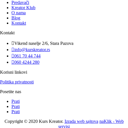
Predavači
Kreator Klub
O nama
Blog
Kontakt
Kontakt

Vikend naselje 2/6, Stara Pazova

info@kurskreator.rs

061 70 44 744

060 4244 280
Korisni linkovi
Politika privatnosti
Posetite nas
Prati
Prati
Prati
Copyright © 2020 Kurs Kreator.
Izrada web sajtova
naKlik - Web
servisi