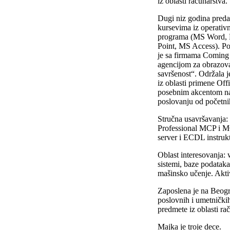
iz oblasti računarstva.
Dugi niz godina preda
kursevima iz operativn
programa (MS Word,
Point, MS Access). Po
je sa firmama Coming 
agencijom za obrazov
savršenost“. Održala j
iz oblasti primene Off
posebnim akcentom na
poslovanju od početni
Stručna usavršavanja: 
Professional MCP i 
server i ECDL instrukto
Oblast interesovanja: 
sistemi, baze podataka
mašinsko učenje. Akti
Zaposlena je na Beogr
poslovnih i umetničkih
predmete iz oblasti rač
Majka je troje dece.