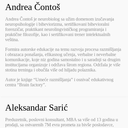
Andrea Čontoš
Andrea Čontoš je neurobiolog sa užim domenom izučavanja
neuropsihologije i biheviorizma, sertifikovani bihevioralni
forenzičar, praktikant neurolingvističkog programiranja i
praktične filozofije, kao i sertifikovani trener intelektualnih
veština.
Formira autorske edukacije na temu razvoja procesa razmišljanja
i obrazaca ponašanja, efikasnog učenja, verbalne i neverbalne
komunikacije, koje niz godina samostalno i u saradnji sa drugim
institucijama organizuje i održava širom regiona. Održala je više
stotina treninga i obučila više od hiljadu polaznika.
Autor je knjige “Umeće razmišljanja” i osnivač edukativnog
centra “Brain factory”.
Aleksandar Sarić
Preduzetnik, poslovni konsultant, MBA sa više od 13 godina u
prodaji, sa ostvarenih 7M evra prometa za bivše poslodavce,