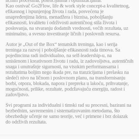
ličnim procesima, potencijalima i optimizacijama.
Kao osnivač Go2Flow, life & work style concept-a kvalitetnog,
efikasnog i ispunjenjog života i rada, posvećena je
unapređenjima lidera, menadžera i biznisa, poboljšanju
efikasnosti, kvalitetu i održivosti autentičnog stila života i
poslovanja, na stvaranju dodatnih vrednosti, većih rezultata, uz
minimalno, a svesno investiranje ličnih i poslovnih resursa.
Autor je „Out of the Box“ tematskih treninga, kao i serija
treninga za razvoj i poboljšanje efikasnosti rada timova. Sa
pojedincima radi individualno, na self-leadership-u, na
smislenom i kreativnom životu i radu, iz zadovoljstva, autentičnih
snaga i unutrašnje sigurnosti, na visokim performansama i
rezultatima boljim nego ikada pre, na tranzicijama i prelasku na
sledeći nivo na ličnom i poslovnom planu, na transformisanju
borbi, otpora, blokada, napora i prepreka u lakoću, prihvatanje,
mogućnosti, prilike, rezultate, podržavajuću energiju, radost i
zadovljstvo.
Svi programi za individualni i timski rad su procesni, bazirani na
bezbednim, savremenim i sistematizovanim metodama, što
obezbeđuje učenje ne samo teorije, već i primene i brz dolazak
do održivih rezultata.