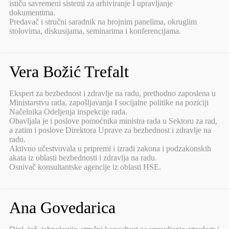
ističu savremeni sistemi za arhiviranje I upravljanje
dokumentima.
Predavač i stručni saradnik na brojnim panelima, okruglim
stolovima, diskusijama, seminarima i konferencijama.
Vera Božić Trefalt
Ekspert za bezbednost i zdravlje na radu, prethodno zaposlena u
Ministarstvu rada, zapošljavanja I socijalne politike na poziciji
Načelnika Odeljenja inspekcije rada.
Obavljala je i poslove pomoćnika ministra rada u Sektoru za rad,
a zatim i poslove Direktora Uprave za bezbednost i zdravlje na
radu.
Aktivno učestvovala u pripremi i izradi zakona i podzakonskih
akata iz oblasti bezbednosti i zdravlja na radu.
Osnivač konsultantske agencije iz oblasti HSE.
Ana Govedarica