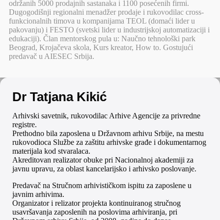
održanih 5000 prodajnih sastanaka i 1100 posećenih firmi.
Dugogodišnji regionalni menadžer prodaje i rukovodilac cross-
funkcionalnih timova u kompanijama TEOL (domaći lider u
pakovanju) i FESTO (svetski lider u industrijskoj automatizaciji i
edukaciji). Član mentorskog pula u: Naučno tehnološki park
Beograd, Krojačeva skola, Kurs kreator, How to. Gostujući
predavač u AIESEC Srbija.
Dr Tatjana Kikić
Arhivski savetnik, rukovodilac Arhive Agencije za privredne
registre.
Prethodno bila zaposlena u Državnom arhivu Srbije, na mestu
rukovodioca Službe za zaštitu arhivske građe i dokumentarnog
materijala kod stvaralaca.
Akreditovan realizator obuke pri Nacionalnoj akademiji za
javnu upravu, za oblast kancelarijsko i arhivsko poslovanje.
Predavač na Stručnom arhivističkom ispitu za zaposlene u
javnim arhivima.
Organizator i relizator projekta kontinuiranog stručnog
usavršavanja zaposlenih na poslovima arhiviranja, pri