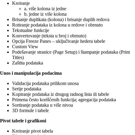
Kreiranje
a. više kolona iz jedne
b. jedne iz više kolona
Brisanje duplikata (kolona) i brisanje duplih redova
Rotiranje podataka iz kolona u redove i obrnuto
Tekstualne funkcije
Konvertovanje (teksta u broj i obrnuto)
Opcija Freeze Panes – uključivanje hedera tabele
Custom View
Podešavanje stranice (Page Setup) i štampanje podataka (Print
Titles)
Zaštita podataka
Unos i manipulacija podacima
Validacija podataka prilikom unosa
Serije podataka
Kopiranje podataka iz drugog radnog lista ili tabele
Primena često korišćenih funkcija; agregacija podataka
Sortiranje podataka u više nivoa
3D formule i tabele
Pivot tabele i grafikoni
Kreiranje pivot tabela