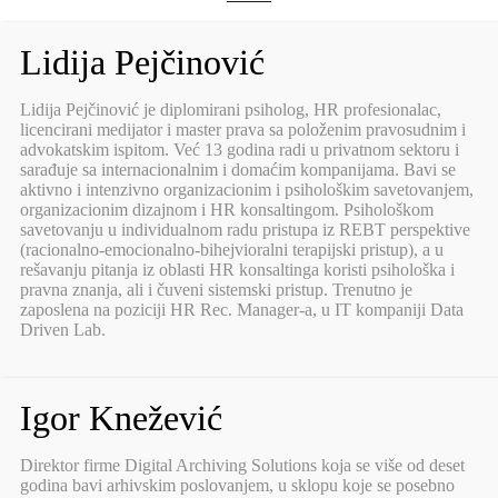
Lidija Pejčinović
Lidija Pejčinović je diplomirani psiholog, HR profesionalac,
licencirani medijator i master prava sa položenim pravosudnim i
advokatskim ispitom. Već 13 godina radi u privatnom sektoru i
sarađuje sa internacionalnim i domaćim kompanijama. Bavi se
aktivno i intenzivno organizacionim i psihološkim savetovanjem,
organizacionim dizajnom i HR konsaltingom. Psihološkom
savetovanju u individualnom radu pristupa iz REBT perspektive
(racionalno-emocionalno-bihejvioralni terapijski pristup), a u
rešavanju pitanja iz oblasti HR konsaltinga koristi psihološka i
pravna znanja, ali i čuveni sistemski pristup. Trenutno je
zaposlena na poziciji HR Rec. Manager-a, u IT kompaniji Data
Driven Lab.
Igor Knežević
Direktor firme Digital Archiving Solutions koja se više od deset
godina bavi arhivskim poslovanjem, u sklopu koje se posebno