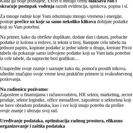
Kada ga bolje poznajete, Excel u mnogo čemu
olakšava rad i
skraćuje postupak vođenja
raznih evidencija, spiskova, popisa i sl.
Za mnoge radnje koje Vam oduzimaju mnogo vremena i energije,
postoje
prečice uz koje sa samo nekoliko klikova
dobijate podatke
koji su Vam potrebni.
Na primer, kako da obrišete duplikate, dodate dan i datum, prebacite
podatke iz kolona u redove, iz teksta u broj, štampate celu tabelu na
jednom papiru, kopirate podatke iz jedne tabele u drugu, kreirate Pivot
tabelu da pokazuje samo izdvojene podatke koji su Vam tada potrebni
iz cele tabele, da napravite brzi grafikon…
Unapredite svoje znanje i saznajte kako da, pomoću prostih trikova,
uštedite značajno svoje vreme kroz praktične primere iz svakodnevnog
poslovanja.
Na radionicu pozivamo:
Zaposlene u finansijama i računovodstvu, HR sektor, marketing, sector
prodaje, sektor logistike, office menadžere, zaposlene u sektorima koji
se bave obradom podataka, kao i sve koji imaju potrebu da prošire
svoje znanje i ubrzaju svoj rad.
Uređivanje podataka, optimizacija radnog prostora, efikasno
organizovanje i zaštita podataka