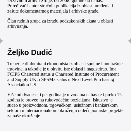
Državnom arhivu Srbije, od 2008. godine do danas.
Priređivač i autor stručnih publikacija iz oblasti uređenja i
zaštite dokumentarnog materijala i arhivske građe.
Član radnih grupa za izradu podzakonskih akata u oblasti
arhiviranja.
Željko Dudić
Trener je diplomirani ekonomista iz oblasti spoljne i unutrašnje
trgovine, a takodje je u okviru iste oblasti i magistrirao. Ima
FCIPS Chartered status u Chartered Institute of Procurement
and Supply UK, i SPSM3 status u Next Level Purchasing
Association US.
Više od dvadeset i pet godina je u vodama nabavke i preko 15
godina je proveo na rukovodećim pozicijama. Iskustvo je
sticao u proizvodnom, trgovačkom, uslužnom i bankarskom
sektoru u internacionalnom okruženju radeći pionirske projekte
za naše okruženje.