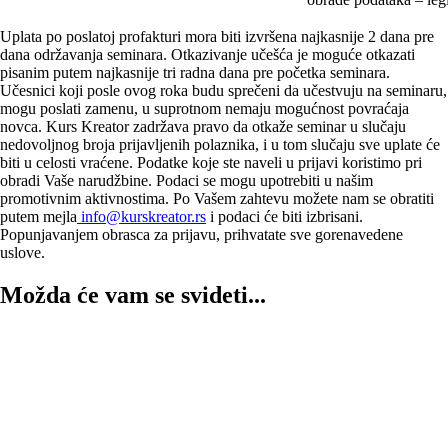
Uplata po poslatoj profakturi mora biti izvršena najkasnije 2 dana pre
dana održavanja seminara. Otkazivanje učešća je moguće otkazati
pisanim putem najkasnije tri radna dana pre početka seminara.
Učesnici koji posle ovog roka budu sprečeni da učestvuju na seminaru,
mogu poslati zamenu, u suprotnom nemaju mogućnost povraćaja
novca. Kurs Kreator zadržava pravo da otkaže seminar u slučaju
nedovoljnog broja prijavljenih polaznika, i u tom slučaju sve uplate će
biti u celosti vraćene. Podatke koje ste naveli u prijavi koristimo pri
obradi Vaše narudžbine. Podaci se mogu upotrebiti u našim
promotivnim aktivnostima. Po Vašem zahtevu možete nam se obratiti
putem mejla
info@kurskreator.rs
i podaci će biti izbrisani.
Popunjavanjem obrasca za prijavu, prihvatate sve gorenavedene
uslove.
Možda će vam se svideti...