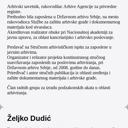
Arhivski savetnik, rukovodilac Arhive Agencije za privredne
registre.
Prethodno bila zaposlena u Državnom arhivu Srbije, na mestu
rukovodioca Službe za zaštitu arhivske građe i dokumentarnog
materijala kod stvaralaca.
Akreditovan realizator obuke pri Nacionalnoj akademiji za
javnu upravu, za oblast kancelarijsko i arhivsko poslovanje.
Predavač na Stručnom arhivističkom ispitu za zaposlene u
javnim arhivima.
Organizator i relizator projekta kontinuiranog stručnog
usavršavanja zaposlenih na poslovima arhiviranja, pri
Državnom arhivu Srbije, od 2008. godine do danas.
Priređivač i autor stručnih publikacija iz oblasti uređenja i
zaštite dokumentarnog materijala i arhivske građe.
Član radnih grupa za izradu podzakonskih akata u oblasti
arhiviranja.
Željko Dudić