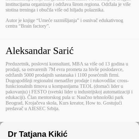
institucijama organizuje i održava širom regiona. Održala je više
stotina treninga i obučila više od hiljadu polaznika.
Autor je knjige “Umeće razmišljanja” i osnivač edukativnog
centra “Brain factory”.
Aleksandar Sarić
Preduzetnik, poslovni konsultant, MBA sa više od 13 godina u
prodaji, sa ostvarenih 7M evra prometa za bivše poslodavce,
održanih 5000 prodajnih sastanaka i 1100 posećenih firmi.
Dugogodišnji regionalni menadžer prodaje i rukovodilac cross-
funkcionalnih timova u kompanijama TEOL (domaći lider u
pakovanju) i FESTO (svetski lider u industrijskoj automatizaciji i
edukaciji). Član mentorskog pula u: Naučno tehnološki park
Beograd, Krojačeva skola, Kurs kreator, How to. Gostujući
predavač u AIESEC Srbija.
Dr Tatjana Kikić