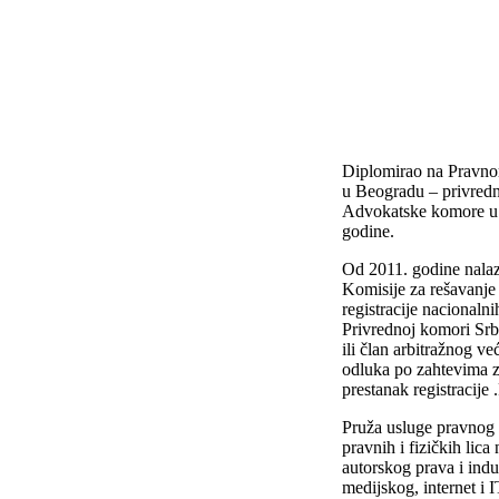
Diplomirao na Pravno
u Beogradu – privredn
Advokatske komore u
godine.
Od 2011. godine nalazi
Komisije za rešavanj
registracije nacionalni
Privrednoj komori Srb
ili član arbitražnog v
odluka po zahtevima 
prestanak registracije
Pruža usluge pravnog 
pravnih i fizičkih lica
autorskog prava i indus
medijskog, internet i 