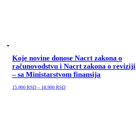
Koje novine donose Nacrt zakona o
računovodstvu i Nacrt zakona o reviziji
– sa Ministarstvom finansija
15.900
RSD
–
18.900
RSD