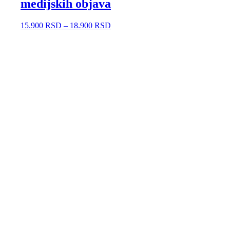
medijskih objava
15.900
RSD
–
18.900
RSD