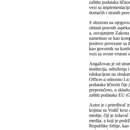
zaštitu podataka lično
vezi sa implementaci
domaćih i stranih pravn
S obzirom na njegovu
oblasti pravnih aspekat
a, usvajanjem Zakona o
nametnuo se kao komp
poslove povezane sa d
kao govornik na konf
vezi sa ovom vrstom s
Angažovan je od stran
institucija, udruženja 
edukacijom na obukam
Officer-a odnosno Lic
podataka ličnosti čije
preporučeno, u sklad
zaštiti podataka EU 
Autor je i priređivač
kojima su Vodič kroz 
medije, čiji je izdavač
medija, a koji je podrž
Republike Srbije, kao 