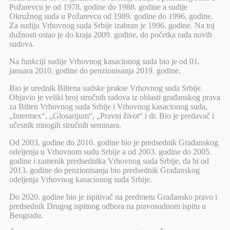
Požarevcu je od 1978. godine do 1988. godine a sudije
Okružnog suda u Požarevcu od 1989. godine do 1996. godine.
Za sudiju Vrhovnog suda Srbije izabran je 1996. godine. Na toj
dužnosti ostao je do kraja 2009. godine, do početka rada novih
sudova.
Na funkciji sudije Vrhovnog kasacionog suda bio je od 01.
januara 2010. godine do penzionisanja 2019. godine.
Bio je urednik Biltena sudske prakse Vrhovnog suda Srbije.
Objavio je veliki broj stručnih radova iz oblasti građanskog prava
za Bilten Vrhovnog suda Srbije i Vrhovnog kasacionog suda,
„Intermex“, „Glosarijum“, „Pravni život“ i dr. Bio je predavač i
učesnik mnogih stručnih seminara.
Od 2003. godine do 2010. godine bio je predsednik Građanskog
odeljenja u Vrhovnom sudu Srbije a od 2003. godine do 2005.
godine i zamenik predsednika Vrhovnog suda Srbije, da bi od
2013. godine do penzionisanja bio predsednik Građanskog
odeljenja Vrhovnog kasacionog suda Srbije.
Do 2020. godine bio je ispitivač na predmetu Građansko pravo i
predsednik Drugog ispitnog odbora na pravosudnom ispitu u
Beogradu.