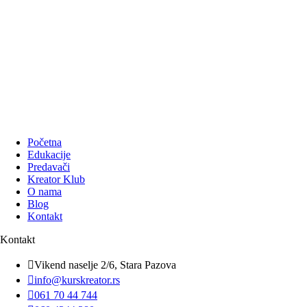
Početna
Edukacije
Predavači
Kreator Klub
O nama
Blog
Kontakt
Kontakt

Vikend naselje 2/6, Stara Pazova

info@kurskreator.rs

061 70 44 744