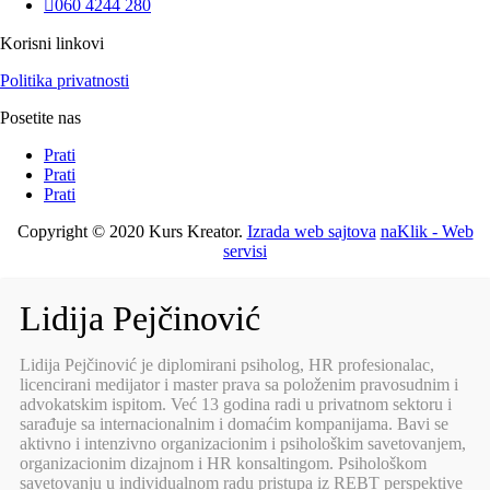

060 4244 280
Korisni linkovi
Politika privatnosti
Posetite nas
Prati
Prati
Prati
Copyright © 2020 Kurs Kreator.
Izrada web sajtova
naKlik - Web
servisi
Lidija Pejčinović
Lidija Pejčinović je diplomirani psiholog, HR profesionalac,
licencirani medijator i master prava sa položenim pravosudnim i
advokatskim ispitom. Već 13 godina radi u privatnom sektoru i
sarađuje sa internacionalnim i domaćim kompanijama. Bavi se
aktivno i intenzivno organizacionim i psihološkim savetovanjem,
organizacionim dizajnom i HR konsaltingom. Psihološkom
savetovanju u individualnom radu pristupa iz REBT perspektive