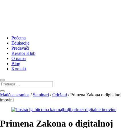
Početna
Edukacije
Predavači
Kreator Klub
O nama
Blog
Kontakt
Matična stranica
/
Seminari
/
Održani
/ Primena Zakona o digitalnoj
imovini
Primena Zakona o digitalnoj