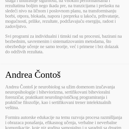
snaga i unutrašnje sigurnosti, na visokim performansama i
rezultatima boljim nego ikada pre, na tranzicijama i prelasku na
sledeći nivo na ličnom i poslovnom planu, na transformisanju
borbi, otpora, blokada, napora i prepreka u lakoću, prihvatanje,
mogućnosti, prilike, rezultate, podržavajuću energiju, radost i
zadovljstvo.
Svi programi za individualni i timski rad su procesni, bazirani na
bezbednim, savremenim i sistematizovanim metodama, što
obezbeđuje učenje ne samo teorije, već i primene i brz dolazak
do održivih rezultata.
Andrea Čontoš
Andrea Čontoš je neurobiolog sa užim domenom izučavanja
neuropsihologije i biheviorizma, sertifikovani bihevioralni
forenzičar, praktikant neurolingvističkog programiranja i
praktične filozofije, kao i sertifikovani trener intelektualnih
veština.
Formira autorske edukacije na temu razvoja procesa razmišljanja
i obrazaca ponašanja, efikasnog učenja, verbalne i neverbalne
komunikacije, koje niz godina samostalno i u saradnji sa drugim