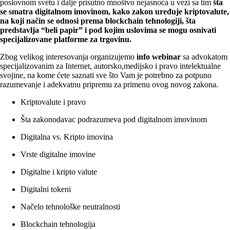
poslovnom svetu i dalje prisutno mnoštvo nejasnoća u vezi sa tim
šta
se smatra digitalnom imovinom, kako zakon uređuje kriptovalute,
na koji način se odnosi prema blockchain tehnologiji, šta
predstavlja “beli papir” i pod kojim uslovima se mogu osnivati
specijalizovane platforme za trgovinu.
Zbog velikog interesovanja organizujemo
info webinar
sa advokatom
specijalizovanim za Internet, autorsko,medijsko i pravo intelektualne
svojine, na kome ćete saznati sve što Vam je potrebno za potpuno
razumevanje i adekvatnu pripremu za primenu ovog novog zakona.
Kriptovalute i pravo
Šta zakonodavac podrazumeva pod digitalnom imovinom
Digitalna vs. Kripto imovina
Vrste digitalne imovine
Digitalne i kripto valute
Digitalni tokeni
Načelo tehnološke neutralnosti
Blockchain tehnologija