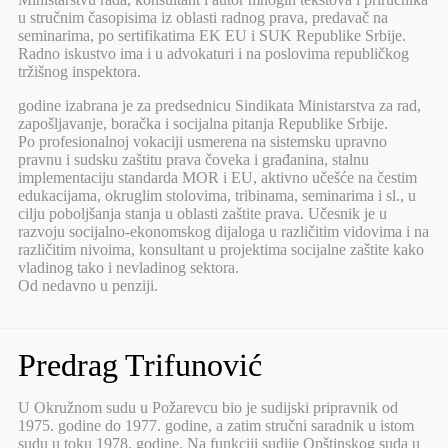
u stručnim časopisima iz oblasti radnog prava, predavač na
seminarima, po sertifikatima EK EU i SUK Republike Srbije.
Radno iskustvo ima i u advokaturi i na poslovima republičkog
tržišnog inspektora.
godine izabrana je za predsednicu Sindikata Ministarstva za rad,
zapošljavanje, boračka i socijalna pitanja Republike Srbije.
Po profesionalnoj vokaciji usmerena na sistemsku upravno
pravnu i sudsku zaštitu prava čoveka i građanina, stalnu
implementaciju standarda MOR i EU, aktivno učešće na čestim
edukacijama, okruglim stolovima, tribinama, seminarima i sl., u
cilju poboljšanja stanja u oblasti zaštite prava. Učesnik je u
razvoju socijalno-ekonomskog dijaloga u različitim vidovima i na
različitim nivoima, konsultant u projektima socijalne zaštite kako
vladinog tako i nevladinog sektora.
Od nedavno u penziji.
Predrag Trifunović
U Okružnom sudu u Požarevcu bio je sudijski pripravnik od
1975. godine do 1977. godine, a zatim stručni saradnik u istom
sudu u toku 1978. godine. Na funkciji sudije Opštinskog suda u