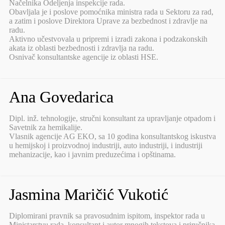
Načelnika Odeljenja inspekcije rada.
Obavljala je i poslove pomoćnika ministra rada u Sektoru za rad,
a zatim i poslove Direktora Uprave za bezbednost i zdravlje na
radu.
Aktivno učestvovala u pripremi i izradi zakona i podzakonskih
akata iz oblasti bezbednosti i zdravlja na radu.
Osnivač konsultantske agencije iz oblasti HSE.
Ana Govedarica
Dipl. inž. tehnologije, stručni konsultant za upravljanje otpadom i
Savetnik za hemikalije.
Vlasnik agencije AG EKO, sa 10 godina konsultantskog iskustva
u hemijskoj i proizvodnoj industriji, auto industriji, i industriji
mehanizacije, kao i javnim preduzećima i opštinama.
Jasmina Maričić Vukotić
Diplomirani pravnik sa pravosudnim ispitom, inspektor rada u
Ministarstvu rada, konsultant i autor mnogih tekstova i priručnika