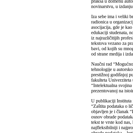
praksa u domenu autor
novinarstvu, u izdan
Iza sebe ima i veliki b
radionica u organizacij
asocijacija, gde je ka
edukaciji studenata, n
iz najrazličitijih profe
tekstova vezano za pra
bavi, od kojih su mnog
od strane medija i izd
Naučni rad “Mogućnos
tehnologije u autorsko
prestižnoj godišnjoj p
fakulteta Univerzitet
“Intelektualna svojina 
prezentovanoj na istoi
U publikaciji Institut
“Zaštita podataka o lič
objavljen je i članak 
osnov obrade podataka 
tekst te vrste kod nas, 
najfleksibilniji i najp
obrade podataka – legi