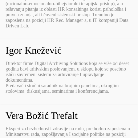
(racionalno-emocionalno-bihejvioralni terapijski pristup), a u
rešavanju pitanja iz oblasti HR konsaltinga koristi psihološka i
pravna znanja, ali i čuveni sistemski pristup. Trenutno je
zaposlena na poziciji HR Rec. Manager-a, u IT kompaniji Data
Driven Lab.
Igor Knežević
Direktor firme Digital Archiving Solutions koja se više od deset
godina bavi arhivskim poslovanjem, u sklopu koje se posebno
ističu savremeni sistemi za arhiviranje I upravljanje
dokumentima.
Predavač i stručni saradnik na brojnim panelima, okruglim
stolovima, diskusijama, seminarima i konferencijama.
Vera Božić Trefalt
Ekspert za bezbednost i zdravlje na radu, prethodno zaposlena u
Ministarstvu rada, zapošljavanja I socijalne politike na poziciji