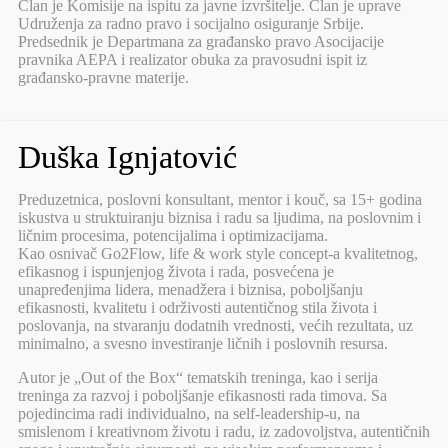
Član je Komisije na ispitu za javne izvršitelje. Član je uprave
Udruženja za radno pravo i socijalno osiguranje Srbije.
Predsednik je Departmana za građansko pravo Asocijacije
pravnika AEPA i realizator obuka za pravosudni ispit iz
građansko-pravne materije.
Duška Ignjatović
Preduzetnica, poslovni konsultant, mentor i kouč, sa 15+ godina
iskustva u struktuiranju biznisa i radu sa ljudima, na poslovnim i
ličnim procesima, potencijalima i optimizacijama.
Kao osnivač Go2Flow, life & work style concept-a kvalitetnog,
efikasnog i ispunjenjog života i rada, posvećena je
unapređenjima lidera, menadžera i biznisa, poboljšanju
efikasnosti, kvalitetu i održivosti autentičnog stila života i
poslovanja, na stvaranju dodatnih vrednosti, većih rezultata, uz
minimalno, a svesno investiranje ličnih i poslovnih resursa.
Autor je „Out of the Box“ tematskih treninga, kao i serija
treninga za razvoj i poboljšanje efikasnosti rada timova. Sa
pojedincima radi individualno, na self-leadership-u, na
smislenom i kreativnom životu i radu, iz zadovoljstva, autentičnih