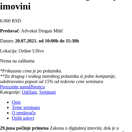
imovini
6.000
RSD
Predavač
: Advokat Dragan Milić
Datum:
20.07.2021. od 10:00h do 11:30h
Lokacija: Online Uživo
Nema na zalihama
*Prikazana cena je po polazniku.
**Za drugog i svakog narednog polaznika iz jedne kompanije,
odobravamo popust od 15% od redovne cene seminara
Preuzmite narudžbenicu
Kategorije:
Održani
,
Seminari
Opis
Teme seminara
O predavaču
Opšti uslovi
29.juna počinje primena
Zakona o digitalnoj imovini, dok je u