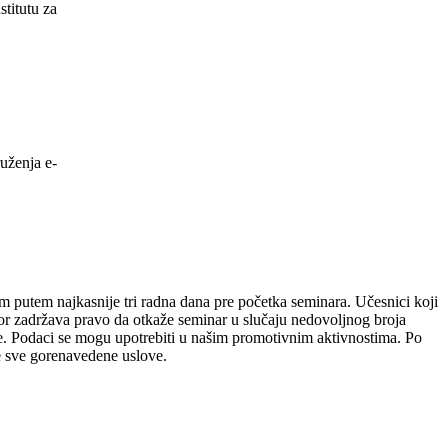
titutu za
uženja e-
m putem najkasnije tri radna dana pre početka seminara. Učesnici koji
r zadržava pravo da otkaže seminar u slučaju nedovoljnog broja
bine. Podaci se mogu upotrebiti u našim promotivnim aktivnostima. Po
te sve gorenavedene uslove.