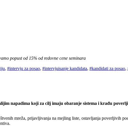
avamo popust od 15% od redovne cene seminara
iju
,
#intervju za posao
,
#intervjuisanje kandidata
,
#kandidati za posao
,
alijim napadima koji za cilj imaju obaranje sistema i krađu poverl
štvenih mreža, prijavljivanja na mejling liste, ostavljanja poverljivih
ntiva.