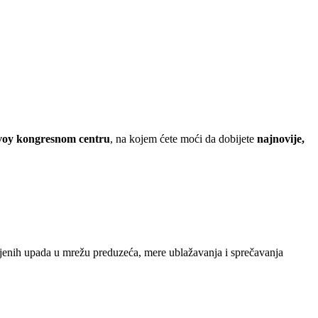
voy kongresnom centru
, na kojem ćete moći da dobijete
najnovije,
ljenih upada u mrežu preduzeća, mere ublažavanja i sprečavanja