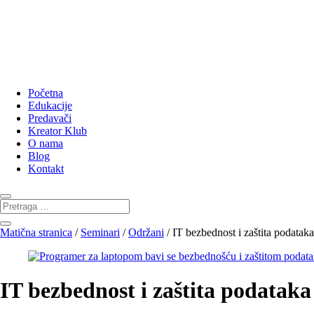
Početna
Edukacije
Predavači
Kreator Klub
O nama
Blog
Kontakt
Matična stranica
/
Seminari
/
Održani
/ IT bezbednost i zaštita podataka
IT bezbednost i zaštita podataka