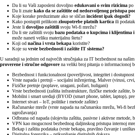
Da li su Vaši zaposleni dovoljno
edukovani o svim rizicima
po 
Da li znate
kako da se zaštitite od nedozvoljenog pristupa p
Koje korake preduzimate ako se sličan
incident ipak dogodi?
Kako postupiti prilikom
zloupotrebe platnih kartica
ili podata
Jeste li
dovoljno zaštitili
svoju Wi-fi mrežu?
Da li ste zaštitili svoju
bazu podataka o kupcima i klijentima i 
može naneti veliku materijalnu štetu?
Koji od
načina i vrsta bekapa
koristite?
Koje su
vrste bezbednosti i zaštite IT sistema?
U saradnji sa jednim od najvećih stručnjaka za IT bezbednost na naši
proverene i stručne odgovore
na veliki broj pitanja o informacionoj be
Bezbednost i funkcionalnost (poverljivost, integritet i dostupnos
Vrste napada i pretnji – socijalni inženjering, Malver (virusi, crvi,
Fizičke pretnje (poplave, uragani, požari, huligani)
Vrste bezbednosti (zaštita infrastrukture, fizičke metode zaštite, 
Mobilni i smart uređaji (BYOD (smart phone, tablet, laptop), pr
Internet stvari – loT, politike i metode zaštite)
Računarske mreže (vrste napada na računarsku mrežu, Wi-fi bezbe
ugrožavanja)
Odbrana od napada (slojevita zaštita, pasivne i aktivne metode, 
VPN kao mogucnost bezbednog daljinskog pristupa internoj mr
Bekap i zaštita podataka (vrste bekapa, pravilno čuvanje i uniš
Digitalna forenzika – prikupljanje digitalnih dokaza