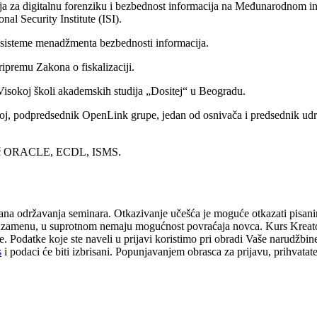
ja za digitalnu forenziku i bezbednost informacija na Međunarodnom ins
nal Security Institute (ISI).
 sisteme menadžmenta bezbednosti informacija.
ipremu Zakona o fiskalizaciji.
Visokoj školi akademskih studija „Dositej“ u Beogradu.
j, podpredsednik OpenLink grupe, jedan od osnivača i predsednik udr
avač ORACLE, ECDL, ISMS.
 dana održavanja seminara. Otkazivanje učešća je moguće otkazati pisani
i zamenu, u suprotnom nemaju mogućnost povraćaja novca. Kurs Kreato
ćene. Podatke koje ste naveli u prijavi koristimo pri obradi Vaše narudž
s
i podaci će biti izbrisani. Popunjavanjem obrasca za prijavu, prihvata