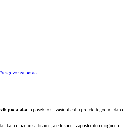
#razgovor za posao
jivih podataka
, a posebno su zastupljeni u proteklih godinu dana
 podataka na raznim sajtovima, a edukacija zaposlenih o mogućim