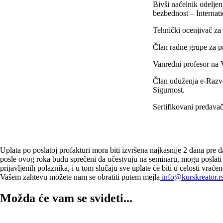
Bivši načelnik odeljen
bezbednost – Internatio
Tehnički ocenjivač za
Član radne grupe za pr
Vanredni profesor na 
Član uduženja e-Razvo
Sigurnost.
Sertifikovani pred
Uplata po poslatoj profakturi mora biti izvršena najkasnije 2 dana pre
posle ovog roka budu sprečeni da učestvuju na seminaru, mogu poslat
prijavljenih polaznika, i u tom slučaju sve uplate će biti u celosti vra
Vašem zahtevu možete nam se obratiti putem mejla
info@kurskreator.r
Možda će vam se svideti...