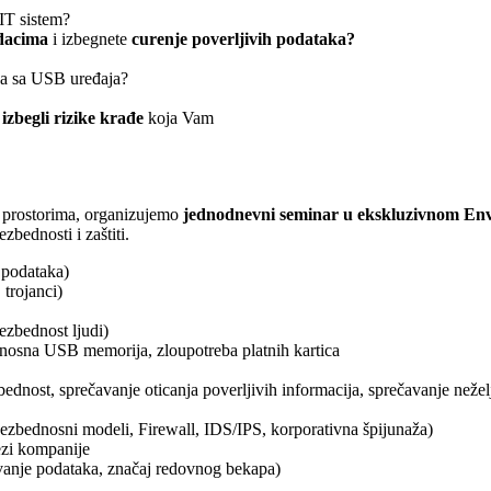
IT sistem?
odacima
i izbegnete
curenje poverljivih podataka?
ka sa USB uređaja?
izbegli rizike krađe
koja Vam
m prostorima, organizujemo
jednodnevni seminar u ekskluzivnom En
zbednosti i zaštiti.
t podataka)
 trojanci)
bezbednost ljudi)
enosna USB memorija, zloupotreba platnih kartica
dnost, sprečavanje oticanja poverljivih informacija, sprečavanje neže
bezbednosni modeli, Firewall, IDS/IPS, korporativna špijunaža)
ezi kompanije
tavanje podataka, značaj redovnog bekapa)