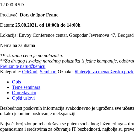
12.000
RSD
Predavač:
Doc. dr Igor Franc
Datum:
25.08.2021. od 10:00h do 14:00h
Lokacija: Envoy Conference centar, Gospodar Jevremova 47, Beograd
Nema na zalihama
*Prikazana cena je po polazniku.
**Za drugog i svakog narednog polaznika iz jedne kompanije, odobr
Preuzmite narudžbenicu
Kategorije:
Održani
,
Seminari
Oznake:
#intervju za menadžersku pozic
Opis
Teme seminara
O predavaču
Opšti uslovi
Bezbednost poslovnih informacija svakodnevno je ugrožena
sve učest
otkako je online poslovanje u ekspanziji.
Najveći broj zloupotreba dešava se putem socijalnog inženjeringa – dru
opasnostima i sredstvima za očuvanje IT bezbednosti, najbolja su preve