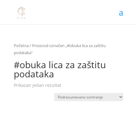
Početna
/ Proizvod označen „#obuka lica za zaštitu
podataka“
#obuka lica za zaštitu
podataka
Prikazan jedan rezultat