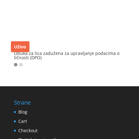
Uživo
Obuka za lica zadužena za upravljanje podacima o
ličnosti (DPO)
Strane
Blog
Cart
Checkout