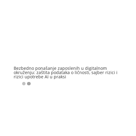
Bezbedno ponašanje zaposlenih u digitalnom
okruženju: zaštita podataka o ličnosti, sajber rizici i
rizici upotrebe AI u praksi