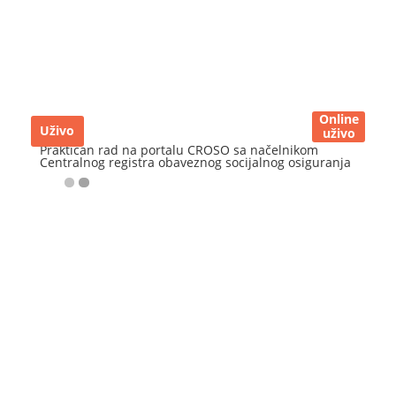
Online
Uživo
uživo
Praktičan rad na portalu CROSO sa načelnikom
Centralnog registra obaveznog socijalnog osiguranja