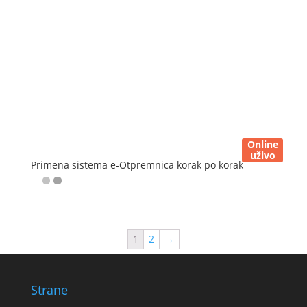
Online
uživo
Primena sistema e-Otpremnica korak po korak
1
2
→
Strane