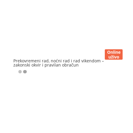
Online
uživo
Prekovremeni rad, noćni rad i rad vikendom –
zakonski okvir i pravilan obračun