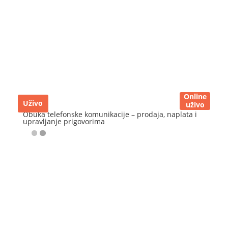
Online
Uživo
uživo
Obuka telefonske komunikacije – prodaja, naplata i
upravljanje prigovorima