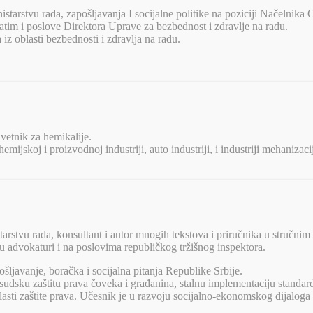
tarstvu rada, zapošljavanja I socijalne politike na poziciji Načelnika O
zatim i poslove Direktora Uprave za bezbednost i zdravlje na radu.
iz oblasti bezbednosti i zdravlja na radu.
avetnik za hemikalije.
jskoj i proizvodnoj industriji, auto industriji, i industriji mehanizac
arstvu rada, konsultant i autor mnogih tekstova i priručnika u stručnim
 advokaturi i na poslovima republičkog tržišnog inspektora.
šljavanje, boračka i socijalna pitanja Republike Srbije.
 sudsku zaštitu prava čoveka i građanina, stalnu implementaciju stand
blasti zaštite prava. Učesnik je u razvoju socijalno-ekonomskog dijaloga 