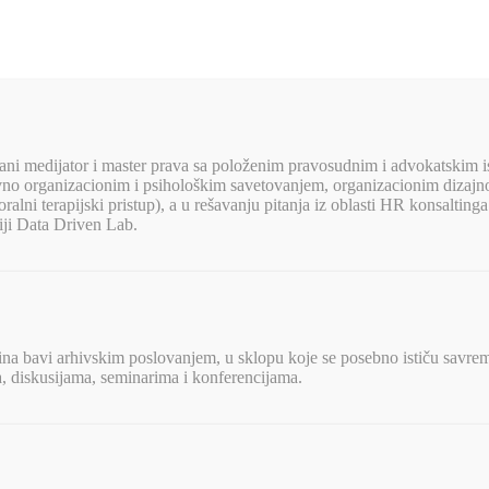
irani medijator i master prava sa položenim pravosudnim i advokatskim i
ivno organizacionim i psihološkim savetovanjem, organizacionim diza
ni terapijski pristup), a u rešavanju pitanja iz oblasti HR konsaltinga k
iji Data Driven Lab.
dina bavi arhivskim poslovanjem, u sklopu koje se posebno ističu savrem
a, diskusijama, seminarima i konferencijama.