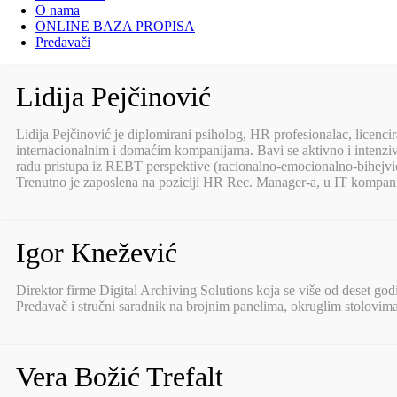
O nama
ONLINE BAZA PROPISA
Predavači
Lidija Pejčinović
Lidija Pejčinović je diplomirani psiholog, HR profesionalac, licenc
internacionalnim i domaćim kompanijama. Bavi se aktivno i intenz
radu pristupa iz REBT perspektive (racionalno-emocionalno-bihejvioral
Trenutno je zaposlena na poziciji HR Rec. Manager-a, u IT kompan
Igor Knežević
Direktor firme Digital Archiving Solutions koja se više od deset go
Predavač i stručni saradnik na brojnim panelima, okruglim stolovim
Vera Božić Trefalt