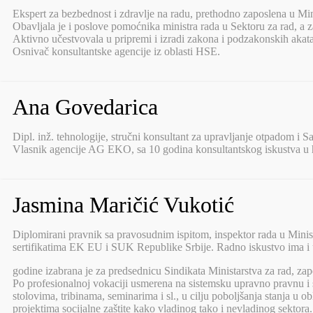
Ekspert za bezbednost i zdravlje na radu, prethodno zaposlena u Minis
Obavljala je i poslove pomoćnika ministra rada u Sektoru za rad, a 
Aktivno učestvovala u pripremi i izradi zakona i podzakonskih akata 
Osnivač konsultantske agencije iz oblasti HSE.
Ana Govedarica
Dipl. inž. tehnologije, stručni konsultant za upravljanje otpadom i S
Vlasnik agencije AG EKO, sa 10 godina konsultantskog iskustva u hemi
Jasmina Maričić Vukotić
Diplomirani pravnik sa pravosudnim ispitom, inspektor rada u Minist
sertifikatima EK EU i SUK Republike Srbije. Radno iskustvo ima i u
godine izabrana je za predsednicu Sindikata Ministarstva za rad, zapo
Po profesionalnoj vokaciji usmerena na sistemsku upravno pravnu i
stolovima, tribinama, seminarima i sl., u cilju poboljšanja stanja u o
projektima socijalne zaštite kako vladinog tako i nevladinog sektora.