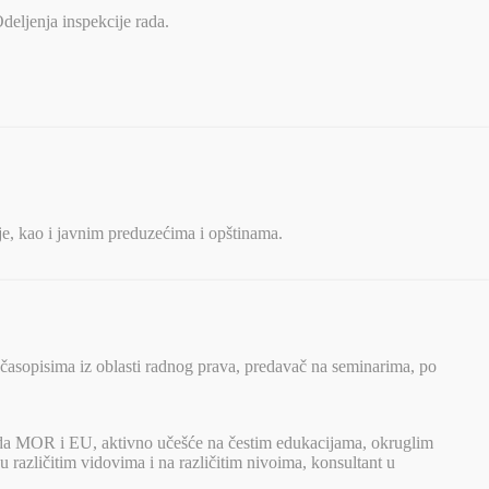
deljenja inspekcije rada.
ije, kao i javnim preduzećima i opštinama.
 časopisima iz oblasti radnog prava, predavač na seminarima, po
arda MOR i EU, aktivno učešće na čestim edukacijama, okruglim
u različitim vidovima i na različitim nivoima, konsultant u