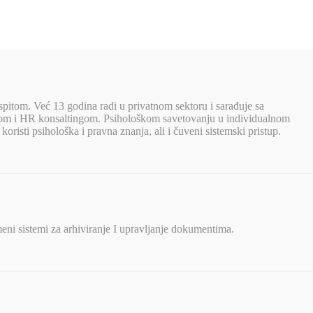
spitom. Već 13 godina radi u privatnom sektoru i sarađuje sa
jnom i HR konsaltingom. Psihološkom savetovanju u individualnom
oristi psihološka i pravna znanja, ali i čuveni sistemski pristup.
eni sistemi za arhiviranje I upravljanje dokumentima.