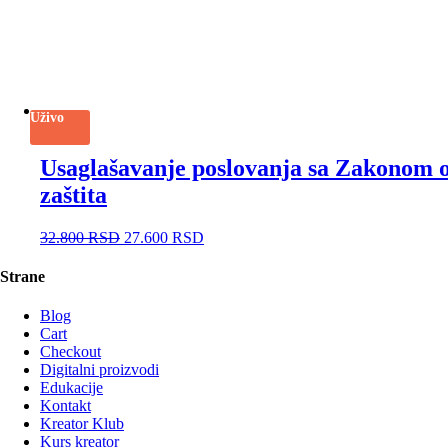
Uživo
Usaglašavanje poslovanja sa Zakonom o z
zaštita
32.800
RSD
27.600
RSD
Strane
Blog
Cart
Checkout
Digitalni proizvodi
Edukacije
Kontakt
Kreator Klub
Kurs kreator