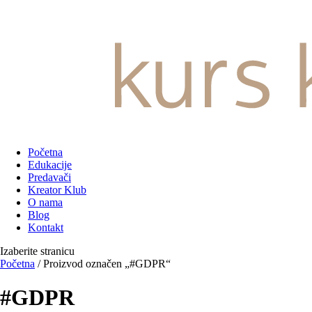
Početna
Edukacije
Predavači
Kreator Klub
O nama
Blog
Kontakt
Izaberite stranicu
Početna
/ Proizvod označen „#GDPR“
#GDPR