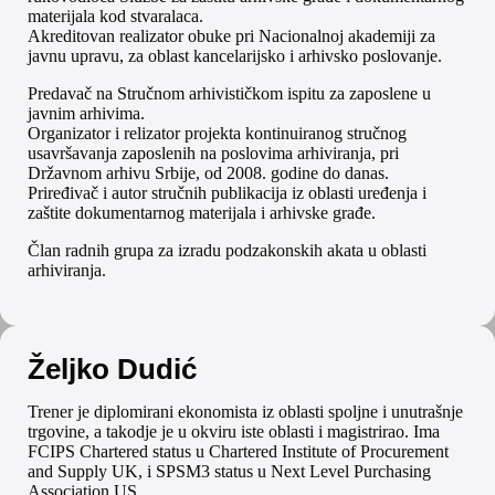
materijala kod stvaralaca.
Akreditovan realizator obuke pri Nacionalnoj akademiji za
javnu upravu, za oblast kancelarijsko i arhivsko poslovanje.
Predavač na Stručnom arhivističkom ispitu za zaposlene u
javnim arhivima.
Organizator i relizator projekta kontinuiranog stručnog
usavršavanja zaposlenih na poslovima arhiviranja, pri
Državnom arhivu Srbije, od 2008. godine do danas.
Priređivač i autor stručnih publikacija iz oblasti uređenja i
zaštite dokumentarnog materijala i arhivske građe.
Član radnih grupa za izradu podzakonskih akata u oblasti
arhiviranja.
Željko Dudić
Trener je diplomirani ekonomista iz oblasti spoljne i unutrašnje
trgovine, a takodje je u okviru iste oblasti i magistrirao. Ima
FCIPS Chartered status u Chartered Institute of Procurement
and Supply UK, i SPSM3 status u Next Level Purchasing
Association US.