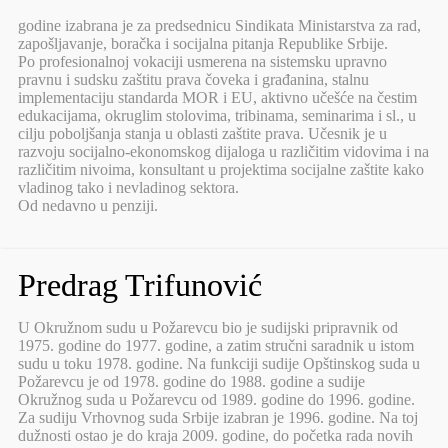
godine izabrana je za predsednicu Sindikata Ministarstva za rad,
zapošljavanje, boračka i socijalna pitanja Republike Srbije.
Po profesionalnoj vokaciji usmerena na sistemsku upravno
pravnu i sudsku zaštitu prava čoveka i građanina, stalnu
implementaciju standarda MOR i EU, aktivno učešće na čestim
edukacijama, okruglim stolovima, tribinama, seminarima i sl., u
cilju poboljšanja stanja u oblasti zaštite prava. Učesnik je u
razvoju socijalno-ekonomskog dijaloga u različitim vidovima i na
različitim nivoima, konsultant u projektima socijalne zaštite kako
vladinog tako i nevladinog sektora.
Od nedavno u penziji.
Predrag Trifunović
U Okružnom sudu u Požarevcu bio je sudijski pripravnik od
1975. godine do 1977. godine, a zatim stručni saradnik u istom
sudu u toku 1978. godine. Na funkciji sudije Opštinskog suda u
Požarevcu je od 1978. godine do 1988. godine a sudije
Okružnog suda u Požarevcu od 1989. godine do 1996. godine.
Za sudiju Vrhovnog suda Srbije izabran je 1996. godine. Na toj
dužnosti ostao je do kraja 2009. godine, do početka rada novih