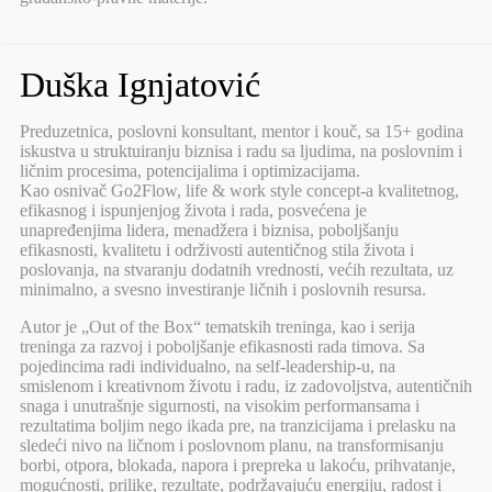
Duška Ignjatović
Preduzetnica, poslovni konsultant, mentor i kouč, sa 15+ godina
iskustva u struktuiranju biznisa i radu sa ljudima, na poslovnim i
ličnim procesima, potencijalima i optimizacijama.
Kao osnivač Go2Flow, life & work style concept-a kvalitetnog,
efikasnog i ispunjenjog života i rada, posvećena je
unapređenjima lidera, menadžera i biznisa, poboljšanju
efikasnosti, kvalitetu i održivosti autentičnog stila života i
poslovanja, na stvaranju dodatnih vrednosti, većih rezultata, uz
minimalno, a svesno investiranje ličnih i poslovnih resursa.
Autor je „Out of the Box“ tematskih treninga, kao i serija
treninga za razvoj i poboljšanje efikasnosti rada timova. Sa
pojedincima radi individualno, na self-leadership-u, na
smislenom i kreativnom životu i radu, iz zadovoljstva, autentičnih
snaga i unutrašnje sigurnosti, na visokim performansama i
rezultatima boljim nego ikada pre, na tranzicijama i prelasku na
sledeći nivo na ličnom i poslovnom planu, na transformisanju
borbi, otpora, blokada, napora i prepreka u lakoću, prihvatanje,
mogućnosti, prilike, rezultate, podržavajuću energiju, radost i