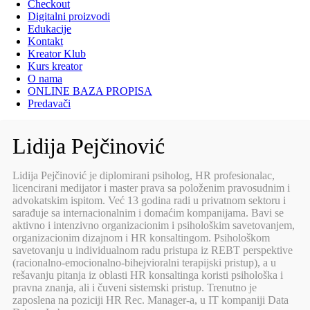
Checkout
Digitalni proizvodi
Edukacije
Kontakt
Kreator Klub
Kurs kreator
O nama
ONLINE BAZA PROPISA
Predavači
Lidija Pejčinović
Lidija Pejčinović je diplomirani psiholog, HR profesionalac,
licencirani medijator i master prava sa položenim pravosudnim i
advokatskim ispitom. Već 13 godina radi u privatnom sektoru i
sarađuje sa internacionalnim i domaćim kompanijama. Bavi se
aktivno i intenzivno organizacionim i psihološkim savetovanjem,
organizacionim dizajnom i HR konsaltingom. Psihološkom
savetovanju u individualnom radu pristupa iz REBT perspektive
(racionalno-emocionalno-bihejvioralni terapijski pristup), a u
rešavanju pitanja iz oblasti HR konsaltinga koristi psihološka i
pravna znanja, ali i čuveni sistemski pristup. Trenutno je
zaposlena na poziciji HR Rec. Manager-a, u IT kompaniji Data