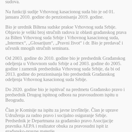
sudova.
Na funkciji sudije Vrhovnog kasacionog suda bio je od 01.
januara 2010. godine do penzionisanja 2019. godine.
Bio je urednik Biltena sudske prakse Vrhovnog suda Srbije.
Objavio je veliki broj stručnih radova iz oblasti građanskog prava
za Bilten Vrhovnog suda Srbije i Vrhovnog kasacionog suda,
„Intermex“, „Glosarijum“, „Pravni život“ i dr. Bio je predavač i
učesnik mnogih stručnih seminara.
Od 2003. godine do 2010. godine bio je predsednik Građanskog
odeljenja u Vrhovnom sudu Srbije a od 2003. godine do 2005.
godine i zamenik predsednika Vrhovnog suda Srbije, da bi od
2013. godine do penzionisanja bio predsednik Građanskog
odeljenja Vrhovnog kasacionog suda Srbije.
Do 2020. godine bio je ispitivač na predmetu Građansko pravo i
predsednik Drugog ispitnog odbora na pravosudnom ispitu u
Beogradu.
Član je Komisije na ispitu za javne izvršitelje. Član je uprave
Udruženja za radno pravo i socijalno osiguranje Srbije.
Predsednik je Departmana za građansko pravo Asocijacije
pravnika AEPA i realizator obuka za pravosudni ispit iz
građansko-pravne materije.