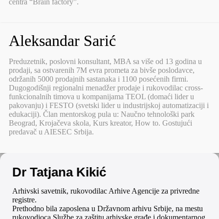
centra “Brain factory”.
Aleksandar Sarić
Preduzetnik, poslovni konsultant, MBA sa više od 13 godina u
prodaji, sa ostvarenih 7M evra prometa za bivše poslodavce,
održanih 5000 prodajnih sastanaka i 1100 posećenih firmi.
Dugogodišnji regionalni menadžer prodaje i rukovodilac cross-
funkcionalnih timova u kompanijama TEOL (domaći lider u
pakovanju) i FESTO (svetski lider u industrijskoj automatizaciji i
edukaciji). Član mentorskog pula u: Naučno tehnološki park
Beograd, Krojačeva skola, Kurs kreator, How to. Gostujući
predavač u AIESEC Srbija.
Dr Tatjana Kikić
Arhivski savetnik, rukovodilac Arhive Agencije za privredne
registre.
Prethodno bila zaposlena u Državnom arhivu Srbije, na mestu
rukovodioca Službe za zaštitu arhivske građe i dokumentarnog