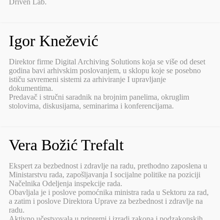
Driven Lab.
Igor Knežević
Direktor firme Digital Archiving Solutions koja se više od deset
godina bavi arhivskim poslovanjem, u sklopu koje se posebno
ističu savremeni sistemi za arhiviranje I upravljanje
dokumentima.
Predavač i stručni saradnik na brojnim panelima, okruglim
stolovima, diskusijama, seminarima i konferencijama.
Vera Božić Trefalt
Ekspert za bezbednost i zdravlje na radu, prethodno zaposlena u
Ministarstvu rada, zapošljavanja I socijalne politike na poziciji
Načelnika Odeljenja inspekcije rada.
Obavljala je i poslove pomoćnika ministra rada u Sektoru za rad,
a zatim i poslove Direktora Uprave za bezbednost i zdravlje na
radu.
Aktivno učestvovala u pripremi i izradi zakona i podzakonskih