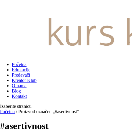
Početna
Edukacije
Predavači
Kreator Klub
O nama
Blog
Kontakt
Izaberite stranicu
Početna
/ Proizvod označen „#asertivnost“
#asertivnost