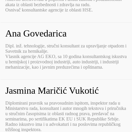
akata iz oblasti bezbednosti i zdravlja na radu.
Osnivač konsultantske agencije iz oblasti HSE.
Ana Govedarica
Dipl. inž. tehnologije, stručni konsultant za upravljanje otpadom i
Savetnik za hemikalije.
Vlasnik agencije AG EKO, sa 10 godina konsultantskog iskustva
u hemijskoj i proizvodnoj industriji, auto industriji, i industriji
mehanizacije, kao i javnim preduzećima i opštinama.
Jasmina Maričić Vukotić
Diplomirani pravnik sa pravosudnim ispitom, inspektor rada u
Ministarstvu rada, konsultant i autor mnogih tekstova i priručnika
u stručnim časopisima iz oblasti radnog prava, predavač na
seminarima, po sertifikatima EK EU i SUK Republike Srbije.
Radno iskustvo ima i u advokaturi i na poslovima republičkog
tržišnog inspektora.