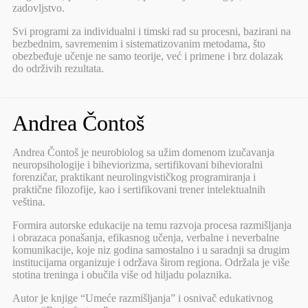
zadovljstvo.
Svi programi za individualni i timski rad su procesni, bazirani na
bezbednim, savremenim i sistematizovanim metodama, što
obezbeđuje učenje ne samo teorije, već i primene i brz dolazak
do održivih rezultata.
Andrea Čontoš
Andrea Čontoš je neurobiolog sa užim domenom izučavanja
neuropsihologije i biheviorizma, sertifikovani bihevioralni
forenzičar, praktikant neurolingvističkog programiranja i
praktične filozofije, kao i sertifikovani trener intelektualnih
veština.
Formira autorske edukacije na temu razvoja procesa razmišljanja
i obrazaca ponašanja, efikasnog učenja, verbalne i neverbalne
komunikacije, koje niz godina samostalno i u saradnji sa drugim
institucijama organizuje i održava širom regiona. Održala je više
stotina treninga i obučila više od hiljadu polaznika.
Autor je knjige “Umeće razmišljanja” i osnivač edukativnog