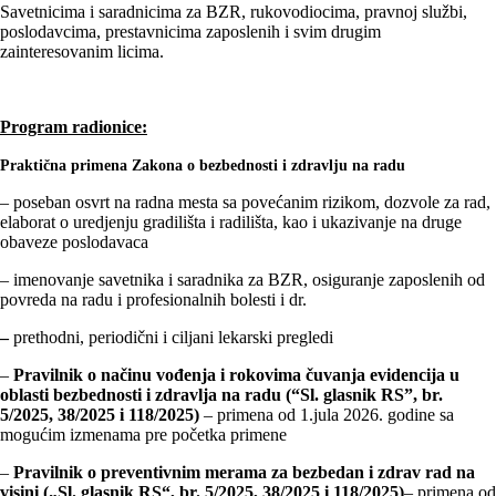
Savetnicima i saradnicima za BZR, rukovodiocima, pravnoj službi,
poslodavcima, prestavnicima zaposlenih i svim drugim
zainteresovanim licima.
Program radionice:
Praktična primena Zakona o bezbednosti i zdravlju na radu
– poseban osvrt na radna mesta sa povećanim rizikom, dozvole za rad,
elaborat o uredjenju gradilišta i radilišta, kao i ukazivanje na druge
obaveze poslodavaca
– imenovanje savetnika i saradnika za BZR, osiguranje zaposlenih od
povreda na radu i profesionalnih bolesti i dr.
–
prethodni, periodični i ciljani lekarski pregledi
–
Pravilnik o načinu vođenja i rokovima čuvanja evidencija u
oblasti bezbednosti i zdravlja na radu (“Sl. glasnik RS”, br.
5/2025, 38/2025 i 118/2025)
– primena od 1.jula 2026. godine sa
mogućim izmenama pre početka primene
–
Pravilnik o preventivnim merama za bezbedan i zdrav rad na
visini („Sl. glasnik RS“, br. 5/2025, 38/2025 i 118/2025)
– primena od