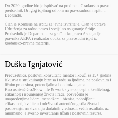
Do 2020. godine bio je ispitivač na predmetu Građansko pravo i
predsednik Drugog ispitnog odbora na pravosudnom ispitu u
Beogradu.
Član je Komisije na ispitu za javne izvršitelje. Član je uprave
Udruženja za radno pravo i socijalno osiguranje Srbije.
Predsednik je Departmana za građansko pravo Asocijacije
pravnika AEPA i realizator obuka za pravosudni ispit iz
građansko-pravne materije.
Duška Ignjatović
Preduzetnica, poslovni konsultant, mentor i kouč, sa 15+ godina
iskustva u struktuiranju biznisa i radu sa ljudima, na poslovnim i
ličnim procesima, potencijalima i optimizacijama.
Kao osnivač Go2Flow, life & work style concept-a kvalitetnog,
efikasnog i ispunjenjog života i rada, posvećena je
unapređenjima lidera, menadžera i biznisa, poboljšanju
efikasnosti, kvalitetu i održivosti autentičnog stila života i
poslovanja, na stvaranju dodatnih vrednosti, većih rezultata, uz
minimalno, a svesno investiranje ličnih i poslovnih resursa.