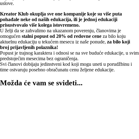
uslove.
Kreator Klub okuplja sve one kompanije koje su više puta
pohađale neke od naših edukacija, ili je
jednoj edukaciji
prisustvovalo više kolega istovremeno.
U želji da se zahvalimo na ukazanom poverenju, članovima je
omogućen
stalni popust od 20% od
redovne cene
za bilo koju
aktuelnu edukaciju u tekućem mesecu iz naše ponude,
za bilo koji
broj
prijavljenih polaznika!
Popust je trajnog karaktera i odnosi se na sve buduće edukacije, u svim
predstojećim mesecima bez ograničenja.
Svi članovi dobijaju jedinstveni kod koji mogu uneti u porudžbinu i
time ostvaruju posebno obračunatu cenu željene edukacije.
Možda će vam se svideti...