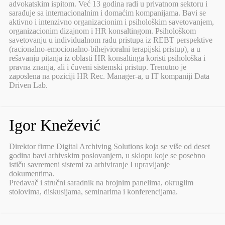
advokatskim ispitom. Već 13 godina radi u privatnom sektoru i
sarađuje sa internacionalnim i domaćim kompanijama. Bavi se
aktivno i intenzivno organizacionim i psihološkim savetovanjem,
organizacionim dizajnom i HR konsaltingom. Psihološkom
savetovanju u individualnom radu pristupa iz REBT perspektive
(racionalno-emocionalno-bihejvioralni terapijski pristup), a u
rešavanju pitanja iz oblasti HR konsaltinga koristi psihološka i
pravna znanja, ali i čuveni sistemski pristup. Trenutno je
zaposlena na poziciji HR Rec. Manager-a, u IT kompaniji Data
Driven Lab.
Igor Knežević
Direktor firme Digital Archiving Solutions koja se više od deset
godina bavi arhivskim poslovanjem, u sklopu koje se posebno
ističu savremeni sistemi za arhiviranje I upravljanje
dokumentima.
Predavač i stručni saradnik na brojnim panelima, okruglim
stolovima, diskusijama, seminarima i konferencijama.