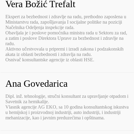
Vera Božić Trefalt
Ekspert za bezbednost i zdravlje na radu, prethodno zaposlena u
Ministarstvu rada, zapošljavanja I socijalne politike na poziciji
Načelnika Odeljenja inspekcije rada.
Obavljala je i poslove pomoćnika ministra rada u Sektoru za rad,
a zatim i poslove Direktora Uprave za bezbednost i zdravlje na
radu.
Aktivno učestvovala u pripremi i izradi zakona i podzakonskih
akata iz oblasti bezbednosti i zdravlja na radu.
Osnivač konsultantske agencije iz oblasti HSE.
Ana Govedarica
Dipl. inž. tehnologije, stručni konsultant za upravljanje otpadom i
Savetnik za hemikalije.
Vlasnik agencije AG EKO, sa 10 godina konsultantskog iskustva
u hemijskoj i proizvodnoj industriji, auto industriji, i industriji
mehanizacije, kao i javnim preduzećima i opštinama.