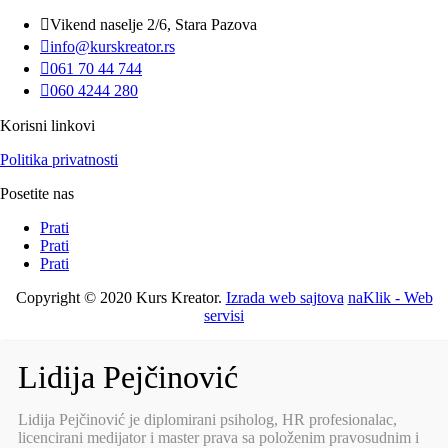

Vikend naselje 2/6, Stara Pazova

info@kurskreator.rs

061 70 44 744

060 4244 280
Korisni linkovi
Politika privatnosti
Posetite nas
Prati
Prati
Prati
Copyright © 2020 Kurs Kreator.
Izrada web sajtova
naKlik - Web
servisi
Lidija Pejčinović
Lidija Pejčinović je diplomirani psiholog, HR profesionalac,
licencirani medijator i master prava sa položenim pravosudnim i