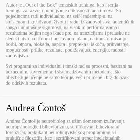
Autor je „Out of the Box“ tematskih treninga, kao i serija
treninga za razvoj i poboljšanje efikasnosti rada timova. Sa
pojedincima radi individualno, na self-leadership-u, na
smislenom i kreativnom životu i radu, iz zadovoljstva, autentičnih
snaga i unutrašnje sigurnosti, na visokim performansama i
rezultatima boljim nego ikada pre, na tranzicijama i prelasku na
sledeći nivo na ličnom i poslovnom planu, na transformisanju
borbi, otpora, blokada, napora i prepreka u lakoću, prihvatanje,
mogućnosti, prilike, rezultate, podržavajuću energiju, radost i
zadovljstvo.
Svi programi za individualni i timski rad su procesni, bazirani na
bezbednim, savremenim i sistematizovanim metodama, što
obezbeđuje učenje ne samo teorije, već i primene i brz dolazak
do održivih rezultata.
Andrea Čontoš
Andrea Čontoš je neurobiolog sa užim domenom izučavanja
neuropsihologije i biheviorizma, sertifikovani bihevioralni
forenzičar, praktikant neurolingvističkog programiranja i
praktične filozofije, kao i sertifikovani trener intelektualnih