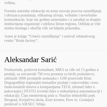
veština.
Formira autorske edukacije na temu razvoja procesa razmišljanja
i obrazaca ponašanja, efikasnog učenja, verbalne i neverbalne
komunikacije, koje niz godina samostalno i u saradnji sa drugim
institucijama organizuje i održava širom regiona. Održala je više
stotina treninga i obučila više od hiljadu polaznika.
Autor je knjige “Umeće razmišljanja” i osnivač edukativnog
centra “Brain factory”.
Aleksandar Sarić
Preduzetnik, poslovni konsultant, MBA sa više od 13 godina u
prodaji, sa ostvarenih 7M evra prometa za bivše poslodavce,
održanih 5000 prodajnih sastanaka i 1100 posećenih firmi.
Dugogodišnji regionalni menadžer prodaje i rukovodilac cross-
funkcionalnih timova u kompanijama TEOL (domaći lider u
pakovanju) i FESTO (svetski lider u industrijskoj automatizaciji i
edukaciji). Član mentorskog pula u: Naučno tehnološki park
Beograd, Krojačeva skola, Kurs kreator, How to. Gostujući
predavač u AIESEC Srbija.