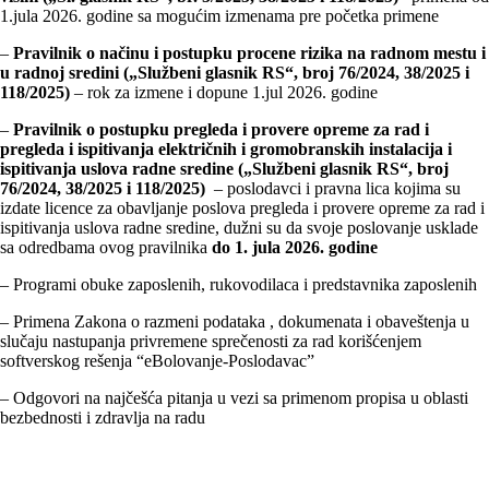
1.jula 2026. godine sa mogućim izmenama pre početka primene
–
Pravilnik o načinu i postupku procene rizika na radnom mestu i
u radnoj sredini („Službeni glasnik RS“, broj 76/2024, 38/2025 i
118/2025)
– rok za izmene i dopune 1.jul 2026. godine
–
Pravilnik o postupku pregleda i provere opreme za rad i
pregleda i ispitivanja električnih i gromobranskih instalacija i
ispitivanja uslova radne sredine („Službeni glasnik RS“, broj
76/2024, 38/2025 i 118/2025)
– poslodavci i pravna lica kojima su
izdate licence za obavljanje poslova pregleda i provere opreme za rad i
ispitivanja uslova radne sredine, dužni su da svoje poslovanje usklade
sa odredbama ovog pravilnika
do 1. jula 2026. godine
– Programi obuke zaposlenih, rukovodilaca i predstavnika zaposlenih
– Primena Zakona o razmeni podataka , dokumenata i obaveštenja u
slučaju nastupanja privremene sprečenosti za rad korišćenjem
softverskog rešenja “eBolovanje-Poslodavac”
– Odgovori na najčešća pitanja u vezi sa primenom propisa u oblasti
bezbednosti i zdravlja na radu