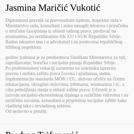
Jasmina Maričić Vukotić
Diplomirani pravnik sa pravosudnim ispitom, inspektor rada u
Ministarstvu rada, konsultant i autor mnogih tekstova i priručnika
u stručnim časopisima iz oblasti radnog prava, predavač na
seminarima, po sertifikatima EK EU i SUK Republike Srbije.
Radno iskustvo ima i u advokaturi i na poslovima republičkog
tržišnog inspektora.
godine izabrana je za predsednicu Sindikata Ministarstva za rad,
zapošljavanje, boračka i socijalna pitanja Republike Srbije.
Po profesionalnoj vokaciji usmerena na sistemsku upravno
pravnu i sudsku zaštitu prava čoveka i građanina, stalnu
implementaciju standarda MOR i EU, aktivno učešće na čestim
edukacijama, okruglim stolovima, tribinama, seminarima i sl., u
cilju poboljšanja stanja u oblasti zaštite prava. Učesnik je u
razvoju socijalno-ekonomskog dijaloga u različitim vidovima i na
različitim nivoima, konsultant u projektima socijalne zaštite kako
vladinog tako i nevladinog sektora.
Od nedavno u penziji.