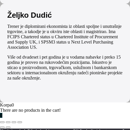
Željko Dudić
Trener je diplomirani ekonomista iz oblasti spoljne i unutrašnje
trgovine, a takodje je u okviru iste oblasti i magistrirao. Ima
FCIPS Chartered status u Chartered Institute of Procurement
and Supply UK, i SPSM3 status u Next Level Purchasing
Association US.
Više od dvadeset i pet godina je u vodama nabavke i preko 15
godina je proveo na rukovodećim pozicijama. Iskustvo je
sticao u proizvodnom, trgovačkom, uslužnom i bankarskom
sektoru u internacionalnom okruženju radeći pionirske projekte
za naše okruženje.
Korpa
0
There are no products in the cart!
0