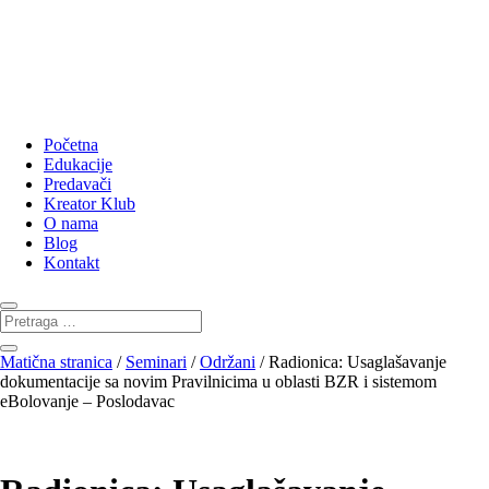
Početna
Edukacije
Predavači
Kreator Klub
O nama
Blog
Kontakt
Matična stranica
/
Seminari
/
Održani
/ Radionica: Usaglašavanje
dokumentacije sa novim Pravilnicima u oblasti BZR i sistemom
eBolovanje – Poslodavac