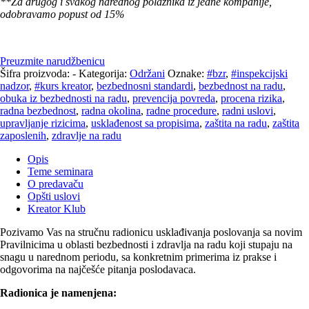
**Za drugog i svakog narednog polaznika iz jedne kompanije,
odobravamo popust od 15%
Preuzmite narudžbenicu
Šifra proizvoda:
-
Kategorija:
Održani
Oznake:
#bzr
,
#inspekcijski
nadzor
,
#kurs kreator
,
bezbednosni standardi
,
bezbednost na radu
,
obuka iz bezbednosti na radu
,
prevencija povreda
,
procena rizika
,
radna bezbednost
,
radna okolina
,
radne procedure
,
radni uslovi
,
upravljanje rizicima
,
usklađenost sa propisima
,
zaštita na radu
,
zaštita
zaposlenih
,
zdravlje na radu
Opis
Teme seminara
O predavaču
Opšti uslovi
Kreator Klub
Pozivamo Vas na stručnu radionicu usklađivanja poslovanja sa novim
Pravilnicima u oblasti bezbednosti i zdravlja na radu koji stupaju na
snagu u narednom periodu, sa konkretnim primerima iz prakse i
odgovorima na najčešće pitanja poslodavaca.
Radionica je namenjena: