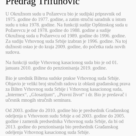
Predrag Trifunović
U Okružnom sudu u Požarevcu bio je sudijski pripravnik od
1975. godine do 1977. godine, a zatim stručni saradnik u istom
sudu u toku 1978. godine. Na funkciji sudije Opštinskog suda u
Požarevcu je od 1978. godine do 1988. godine a sudije
Okružnog suda u Požarevcu od 1989. godine do 1996. godine.
Za sudiju Vrhovnog suda Srbije izabran je 1996. godine. Na toj
dužnosti ostao je do kraja 2009. godine, do početka rada novih
sudova.
Na funkciji sudije Vrhovnog kasacionog suda bio je od 01.
januara 2010. godine do penzionisanja 2019. godine.
Bio je urednik Biltena sudske prakse Vrhovnog suda Srbije.
Objavio je veliki broj stručnih radova iz oblasti građanskog prava
za Bilten Vrhovnog suda Srbije i Vrhovnog kasacionog suda,
„Intermex“, „Glosarijum“, „Pravni život“ i dr. Bio je predavač i
učesnik mnogih stručnih seminara.
Od 2003. godine do 2010. godine bio je predsednik Građanskog
odeljenja u Vrhovnom sudu Srbije a od 2003. godine do 2005.
godine i zamenik predsednika Vrhovnog suda Srbije, da bi od
2013. godine do penzionisanja bio predsednik Građanskog
odeljenja Vrhovnog kasacionog suda Srbije.