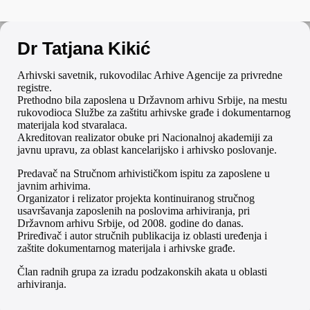
Dr Tatjana Kikić
Arhivski savetnik, rukovodilac Arhive Agencije za privredne
registre.
Prethodno bila zaposlena u Državnom arhivu Srbije, na mestu
rukovodioca Službe za zaštitu arhivske građe i dokumentarnog
materijala kod stvaralaca.
Akreditovan realizator obuke pri Nacionalnoj akademiji za
javnu upravu, za oblast kancelarijsko i arhivsko poslovanje.
Predavač na Stručnom arhivističkom ispitu za zaposlene u
javnim arhivima.
Organizator i relizator projekta kontinuiranog stručnog
usavršavanja zaposlenih na poslovima arhiviranja, pri
Državnom arhivu Srbije, od 2008. godine do danas.
Priređivač i autor stručnih publikacija iz oblasti uređenja i
zaštite dokumentarnog materijala i arhivske građe.
Član radnih grupa za izradu podzakonskih akata u oblasti
arhiviranja.