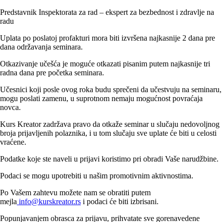
Predstavnik Inspektorata za rad – ekspert za bezbednost i zdravlje na
radu
Uplata po poslatoj profakturi mora biti izvršena najkasnije 2 dana pre
dana održavanja seminara.
Otkazivanje učešća je moguće otkazati pisanim putem najkasnije tri
radna dana pre početka seminara.
Učesnici koji posle ovog roka budu sprečeni da učestvuju na seminaru,
mogu poslati zamenu, u suprotnom nemaju mogućnost povraćaja
novca.
Kurs Kreator zadržava pravo da otkaže seminar u slučaju nedovoljnog
broja prijavljenih polaznika, i u tom slučaju sve uplate će biti u celosti
vraćene.
Podatke koje ste naveli u prijavi koristimo pri obradi Vaše narudžbine.
Podaci se mogu upotrebiti u našim promotivnim aktivnostima.
Po Vašem zahtevu možete nam se obratiti putem
mejla
info@kurskreator.rs
i podaci će biti izbrisani.
Popunjavanjem obrasca za prijavu, prihvatate sve gorenavedene