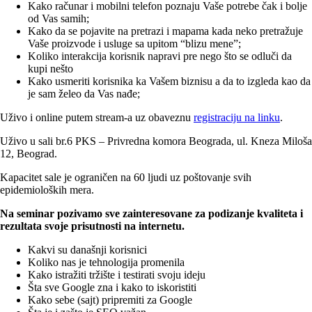
Kako računar i mobilni telefon poznaju Vaše potrebe čak i bolje
od Vas samih;
Kako da se pojavite na pretrazi i mapama kada neko pretražuje
Vaše proizvode i usluge sa upitom “blizu mene”;
Koliko interakcija korisnik napravi pre nego što se odluči da
kupi nešto
Kako usmeriti korisnika ka Vašem biznisu a da to izgleda kao da
je sam želeo da Vas nađe;
Uživo i online putem stream-a uz obaveznu
registraciju na linku
.
Uživo u sali br.6 PKS – Privredna komora Beograda, ul. Kneza Miloša
12, Beograd.
Kapacitet sale je ograničen na 60 ljudi uz poštovanje svih
epidemioloških mera.
Na seminar pozivamo sve zainteresovane za podizanje kvaliteta i
rezultata svoje prisutnosti na internetu.
Kakvi su današnji korisnici
Koliko nas je tehnologija promenila
Kako istražiti tržište i testirati svoju ideju
Šta sve Google zna i kako to iskoristiti
Kako sebe (sajt) pripremiti za Google