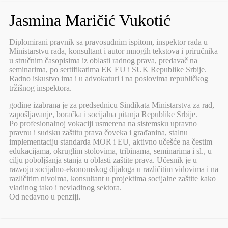
Jasmina Maričić Vukotić
Diplomirani pravnik sa pravosudnim ispitom, inspektor rada u
Ministarstvu rada, konsultant i autor mnogih tekstova i priručnika
u stručnim časopisima iz oblasti radnog prava, predavač na
seminarima, po sertifikatima EK EU i SUK Republike Srbije.
Radno iskustvo ima i u advokaturi i na poslovima republičkog
tržišnog inspektora.
godine izabrana je za predsednicu Sindikata Ministarstva za rad,
zapošljavanje, boračka i socijalna pitanja Republike Srbije.
Po profesionalnoj vokaciji usmerena na sistemsku upravno
pravnu i sudsku zaštitu prava čoveka i građanina, stalnu
implementaciju standarda MOR i EU, aktivno učešće na čestim
edukacijama, okruglim stolovima, tribinama, seminarima i sl., u
cilju poboljšanja stanja u oblasti zaštite prava. Učesnik je u
razvoju socijalno-ekonomskog dijaloga u različitim vidovima i na
različitim nivoima, konsultant u projektima socijalne zaštite kako
vladinog tako i nevladinog sektora.
Od nedavno u penziji.