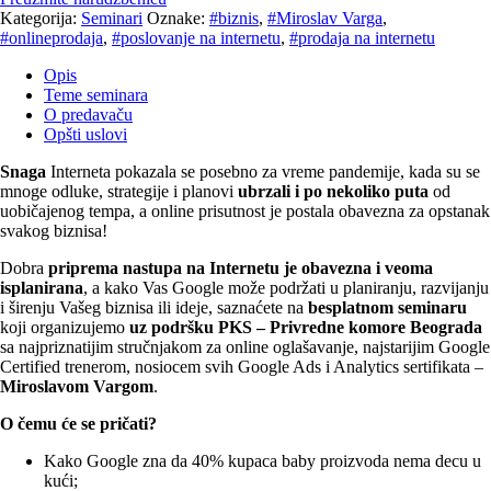
Kategorija:
Seminari
Oznake:
#biznis
,
#Miroslav Varga
,
#onlineprodaja
,
#poslovanje na internetu
,
#prodaja na internetu
Opis
Teme seminara
O predavaču
Opšti uslovi
Snaga
Interneta pokazala se posebno za vreme pandemije, kada su se
mnoge odluke, strategije i planovi
ubrzali i po nekoliko puta
od
uobičajenog tempa, a online prisutnost je postala obavezna za opstanak
svakog biznisa!
Dobra
priprema nastupa na Internetu je obavezna i veoma
isplanirana
, a kako Vas Google može podržati u planiranju, razvijanju
i širenju Vašeg biznisa ili ideje, saznaćete na
besplatnom seminaru
koji organizujemo
uz podršku PKS – Privredne komore Beograda
sa najpriznatijim stručnjakom za online oglašavanje, najstarijim Google
Certified trenerom, nosiocem svih Google Ads i Analytics sertifikata –
Miroslavom Vargom
.
O čemu će se pričati?
Kako Google zna da 40% kupaca baby proizvoda nema decu u
kući;