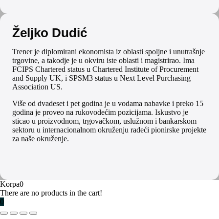
Željko Dudić
Trener je diplomirani ekonomista iz oblasti spoljne i unutrašnje
trgovine, a takodje je u okviru iste oblasti i magistrirao. Ima
FCIPS Chartered status u Chartered Institute of Procurement
and Supply UK, i SPSM3 status u Next Level Purchasing
Association US.
Više od dvadeset i pet godina je u vodama nabavke i preko 15
godina je proveo na rukovodećim pozicijama. Iskustvo je
sticao u proizvodnom, trgovačkom, uslužnom i bankarskom
sektoru u internacionalnom okruženju radeći pionirske projekte
za naše okruženje.
Korpa
0
There are no products in the cart!
0