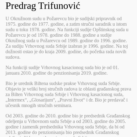
Predrag Trifunović
U Okružnom sudu u Požarevcu bio je sudijski pripravnik od
1975. godine do 1977. godine, a zatim stručni saradnik u istom
sudu u toku 1978. godine. Na funkciji sudije Opštinskog suda u
Požarevcu je od 1978. godine do 1988. godine a sudije
Okružnog suda u Požarevcu od 1989. godine do 1996. godine.
Za sudiju Vrhovnog suda Srbije izabran je 1996. godine. Na toj
dužnosti ostao je do kraja 2009. godine, do početka rada novih
sudova.
Na funkciji sudije Vrhovnog kasacionog suda bio je od 01.
januara 2010. godine do penzionisanja 2019. godine.
Bio je urednik Biltena sudske prakse Vrhovnog suda Srbije.
Objavio je veliki broj stručnih radova iz oblasti građanskog prava
za Bilten Vrhovnog suda Srbije i Vrhovnog kasacionog suda,
„Intermex“, „Glosarijum“, „Pravni život“ i dr. Bio je predavač i
učesnik mnogih stručnih seminara.
Od 2003. godine do 2010. godine bio je predsednik Građanskog
odeljenja u Vrhovnom sudu Srbije a od 2003. godine do 2005.
godine i zamenik predsednika Vrhovnog suda Srbije, da bi od
2013. godine do penzionisanja bio predsednik Građanskog