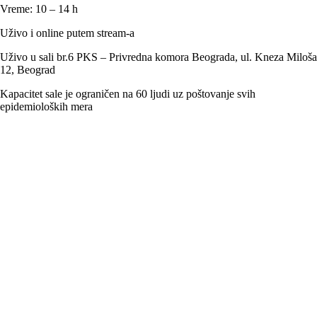
Vreme:
10 – 14 h
Uživo i online putem stream-a
Uživo u sali br.6 PKS – Privredna komora Beograda, ul. Kneza Miloša
12, Beograd
Kapacitet sale je ograničen na 60 ljudi uz poštovanje svih
epidemioloških mera