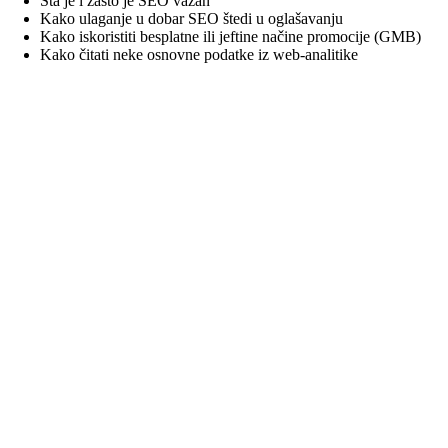
Šta je i zašto je SEO važan
Kako ulaganje u dobar SEO štedi u oglašavanju
Kako iskoristiti besplatne ili jeftine načine promocije (GMB)
Kako čitati neke osnovne podatke iz web-analitike