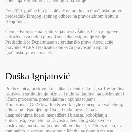
odeljenja Vrhovnog kasacionog suda Srbije.
Do 2020. godine bio je ispitivač na predmetu Građansko pravo i
predsednik Drugog ispitnog odbora na pravosudnom ispitu u
Beogradu.
Član je Komisije na ispitu za javne izvršitelje. Član je uprave
Udruženja za radno pravo i socijalno osiguranje Srbije.
Predsednik je Departmana za građansko pravo Asocijacije
pravnika AEPA i realizator obuka za pravosudni ispit iz
građansko-pravne materije.
Duška Ignjatović
Preduzetnica, poslovni konsultant, mentor i kouč, sa 15+ godina
iskustva u struktuiranju biznisa i radu sa ljudima, na poslovnim i
ličnim procesima, potencijalima i optimizacijama.
Kao osnivač Go2Flow, life & work style concept-a kvalitetnog,
efikasnog i ispunjenjog života i rada, posvećena je
unapređenjima lidera, menadžera i biznisa, poboljšanju
efikasnosti, kvalitetu i održivosti autentičnog stila života i
poslovanja, na stvaranju dodatnih vrednosti, većih rezultata, uz
minimalno, a svesno investiranje ličnih i poslovnih resursa.