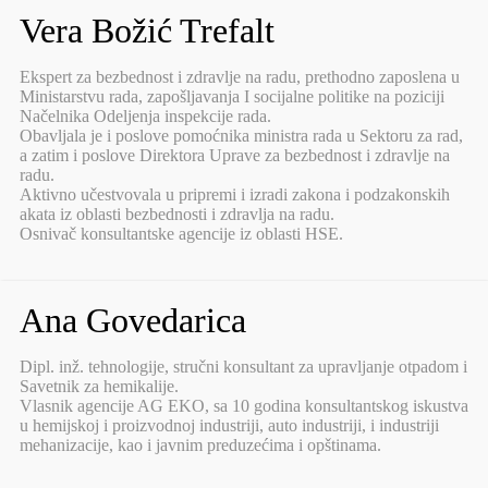
Vera Božić Trefalt
Ekspert za bezbednost i zdravlje na radu, prethodno zaposlena u
Ministarstvu rada, zapošljavanja I socijalne politike na poziciji
Načelnika Odeljenja inspekcije rada.
Obavljala je i poslove pomoćnika ministra rada u Sektoru za rad,
a zatim i poslove Direktora Uprave za bezbednost i zdravlje na
radu.
Aktivno učestvovala u pripremi i izradi zakona i podzakonskih
akata iz oblasti bezbednosti i zdravlja na radu.
Osnivač konsultantske agencije iz oblasti HSE.
Ana Govedarica
Dipl. inž. tehnologije, stručni konsultant za upravljanje otpadom i
Savetnik za hemikalije.
Vlasnik agencije AG EKO, sa 10 godina konsultantskog iskustva
u hemijskoj i proizvodnoj industriji, auto industriji, i industriji
mehanizacije, kao i javnim preduzećima i opštinama.