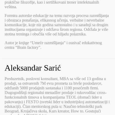
praktične filozofije, kao i sertifikovani trener intelektualnih
veština.
Formira autorske edukacije na temu razvoja procesa razmišljanja
i obrazaca ponašanja, efikasnog učenja, verbalne i neverbalne
komunikacije, koje niz godina samostalno i u saradnji sa drugim
institucijama organizuje i održava širom regiona. Održala je više
stotina treninga i obučila više od hiljadu polaznika.
Autor je knjige “Umeće razmišljanja” i osnivač edukativnog
centra “Brain factory”.
Aleksandar Sarić
Preduzetnik, poslovni konsultant, MBA sa više od 13 godina u
prodaji, sa ostvarenih 7M evra prometa za bivše poslodavce,
održanih 5000 prodajnih sastanaka i 1100 posećenih firmi.
Dugogodišnji regionalni menadžer prodaje i rukovodilac cross-
funkcionalnih timova u kompanijama TEOL (domaći lider u
pakovanju) i FESTO (svetski lider u industrijskoj automatizaciji i
edukaciji). Član mentorskog pula u: Naučno tehnološki park
Beograd, Krojačeva skola, Kurs kreator, How to. Gostujući