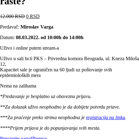
raste?
12.000
RSD
0
RSD
Predavač:
Miroslav Varga
Datum:
08.03.2022.
od 10:00h do 14:00h
Uživo i online putem stream-a
Uživo u sali br.6 PKS – Privredna komora Beograda, ul. Kneza Miloša
12,
Kapacitet sale je ograničen na 60 ljudi uz poštovanje svih
epidemioloških mera
Nema na zalihama
*Predavanje je besplatno uz obaveznu prijavu.
**Za dolazak uživo neophodno je da dobijete potvrdu priave.
***Za praćenje preko strima neophodna je
registracija na linku
.
****Prijem prijava je do popunjavanja svih mesta.
Preuzmite narudžbenicu