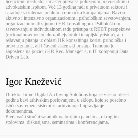
licencirani medijator i master prava sa položenim pravosudnim i
advokatskim ispitom. Već 13 godina radi u privatnom sektoru i
sarađuje sa internacionalnim i domaćim kompanijama. Bavi se
aktivno i intenzivno organizacionim i psihološkim savetovanjem,
organizacionim dizajnom i HR konsaltingom. Psihološkom
savetovanju u individualnom radu pristupa iz REBT perspektive
(racionalno-emocionalno-bihejvioralni terapijski pristup), a u
rešavanju pitanja iz oblasti HR konsaltinga koristi psihološka i
pravna znanja, ali i čuveni sistemski pristup. Trenutno je
zaposlena na poziciji HR Rec. Manager-a, u IT kompaniji Data
Driven Lab.
Igor Knežević
Direktor firme Digital Archiving Solutions koja se više od deset
godina bavi arhivskim poslovanjem, u sklopu koje se posebno
ističu savremeni sistemi za arhiviranje I upravljanje
dokumentima.
Predavač i stručni saradnik na brojnim panelima, okruglim
stolovima, diskusijama, seminarima i konferencijama.