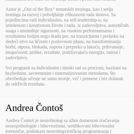
Autor je „Out of the Box“ tematskih treninga, kao i serija
treninga za razvoj i poboljšanje efikasnosti rada timova. Sa
pojedincima radi individualno, na self-leadership-u, na
smislenom i kreativnom životu i radu, iz zadovoljstva, autentičnih
snaga i unutrašnje sigurnosti, na visokim performansama i
rezultatima boljim nego ikada pre, na tranzicijama i prelasku na
sledeći nivo na ličnom i poslovnom planu, na transformisanju
borbi, otpora, blokada, napora i prepreka u lakoću, prihvatanje,
mogućnosti, prilike, rezultate, podržavajuću energiju, radost i
zadovljstvo.
Svi programi za individualni i timski rad su procesni, bazirani na
bezbednim, savremenim i sistematizovanim metodama, što
obezbeđuje učenje ne samo teorije, već i primene i brz dolazak
do održivih rezultata.
Andrea Čontoš
Andrea Čontoš je neurobiolog sa užim domenom izučavanja
neuropsihologije i biheviorizma, sertifikovani bihevioralni
forenzičar, praktikant neurolingvističkog programiranja i