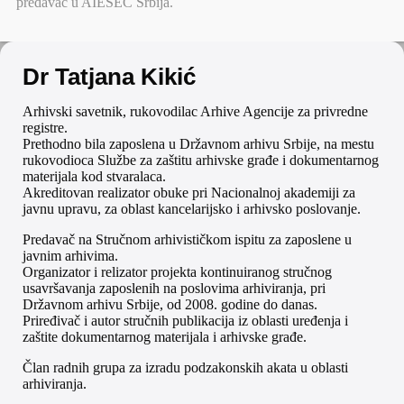
predavač u AIESEC Srbija.
Dr Tatjana Kikić
Arhivski savetnik, rukovodilac Arhive Agencije za privredne
registre.
Prethodno bila zaposlena u Državnom arhivu Srbije, na mestu
rukovodioca Službe za zaštitu arhivske građe i dokumentarnog
materijala kod stvaralaca.
Akreditovan realizator obuke pri Nacionalnoj akademiji za
javnu upravu, za oblast kancelarijsko i arhivsko poslovanje.
Predavač na Stručnom arhivističkom ispitu za zaposlene u
javnim arhivima.
Organizator i relizator projekta kontinuiranog stručnog
usavršavanja zaposlenih na poslovima arhiviranja, pri
Državnom arhivu Srbije, od 2008. godine do danas.
Priređivač i autor stručnih publikacija iz oblasti uređenja i
zaštite dokumentarnog materijala i arhivske građe.
Član radnih grupa za izradu podzakonskih akata u oblasti
arhiviranja.