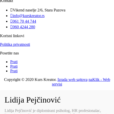
Kontakt

Vikend naselje 2/6, Stara Pazova

info@kurskreator.rs

061 70 44 744

060 4244 280
Korisni linkovi
Politika privatnosti
Posetite nas
Prati
Prati
Prati
Copyright © 2020 Kurs Kreator.
Izrada web sajtova
naKlik - Web
servisi
Lidija Pejčinović
Lidija Pejčinović je diplomirani psiholog, HR profesionalac,