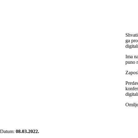
Shvati
ga pro
digit
Ima na
puno n
Zaposl
Preda
konfer
digita
Omilje
Datum
:
08.03.2022.