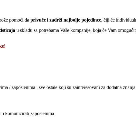
i može pomoći da
privuče i zadrži najbolje pojedince
, čiji će individua
dsticaja
u skladu sa potrebama Vaše kompanije, koja će Vam omogućiti 
ke!
ma / zaposlenima i sve ostale koji su zainteresovani za dodatna znanja 
i i komunicirati zaposlenima