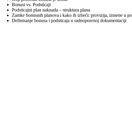
Bonusi vs. Podsticaji
Podsticajni plan naknada – struktura plana
Zamke bonusnih planova i kako ih izbeći: provizija, izmene u port
Definisanje bonusa i podsticaja u radnopravnoj dokumentaciji