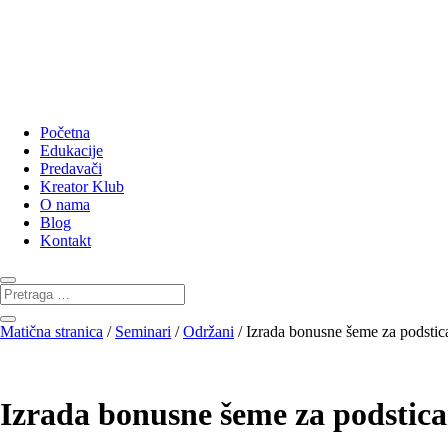
Početna
Edukacije
Predavači
Kreator Klub
O nama
Blog
Kontakt
Matična stranica
/
Seminari
/
Održani
/ Izrada bonusne šeme za podstic
Izrada bonusne šeme za podstica