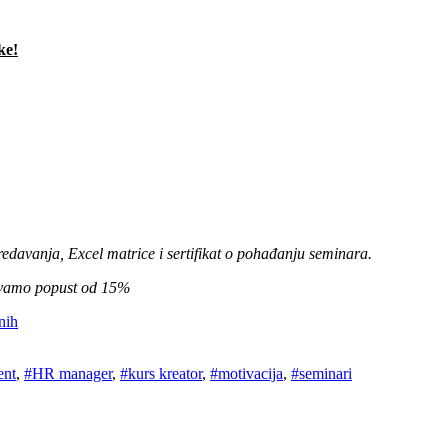
ke!
redavanja, Excel matrice i sertifikat o pohađanju seminara.
ravamo popust od 15%
nih
nt
,
#HR manager
,
#kurs kreator
,
#motivacija
,
#seminari