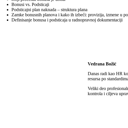
Bonusi vs. Podsticaji
Podsticajni plan naknada – struktura plana
Zamke bonusnih planova i kako ih izbeći: provizija, izmene u port
Definisanje bonusa i podsticaja u radnopravnoj dokumentaciji
Vedrana Božić
Danas radi kao HR kon
resursa po standardim
Veliki deo profesiona
kontrola i ciljeva upr