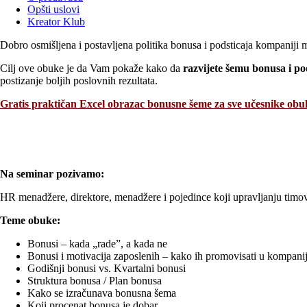
Opšti uslovi
Kreator Klub
Dobro osmišljena i postavljena politika bonusa i podsticaja kompanij
Cilj ove obuke je da Vam pokaže kako da
razvijete šemu bonusa i po
postizanje boljih poslovnih rezultata.
Gratis praktičan Excel obrazac bonusne šeme za sve učesnike obu
Na seminar pozivamo:
HR menadžere, direktore, menadžere i pojedince koji upravljanju timovi
Teme obuke:
Bonusi – kada „rade”, a kada ne
Bonusi i motivacija zaposlenih – kako ih promovisati u kompanij
Godišnji bonusi vs. Kvartalni bonusi
Struktura bonusa / Plan bonusa
Kako se izračunava bonusna šema
Koji procenat bonusa je dobar