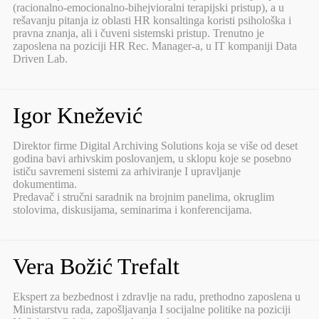
(racionalno-emocionalno-bihejvioralni terapijski pristup), a u
rešavanju pitanja iz oblasti HR konsaltinga koristi psihološka i
pravna znanja, ali i čuveni sistemski pristup. Trenutno je
zaposlena na poziciji HR Rec. Manager-a, u IT kompaniji Data
Driven Lab.
Igor Knežević
Direktor firme Digital Archiving Solutions koja se više od deset
godina bavi arhivskim poslovanjem, u sklopu koje se posebno
ističu savremeni sistemi za arhiviranje I upravljanje
dokumentima.
Predavač i stručni saradnik na brojnim panelima, okruglim
stolovima, diskusijama, seminarima i konferencijama.
Vera Božić Trefalt
Ekspert za bezbednost i zdravlje na radu, prethodno zaposlena u
Ministarstvu rada, zapošljavanja I socijalne politike na poziciji