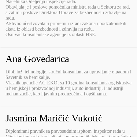
Načelnika Odeljenja inspekcije rada.
Obavljala je i poslove pomoćnika ministra rada u Sektoru za rad,
a zatim i poslove Direktora Uprave za bezbednost i zdravlje na
radu.
Aktivno učestvovala u pripremi i izradi zakona i podzakonskih
akata iz oblasti bezbednosti i zdravlja na radu.
Osnivač konsultantske agencije iz oblasti HSE.
Ana Govedarica
Dipl. inž. tehnologije, stručni konsultant za upravljanje otpadom i
Savetnik za hemikalije.
Vlasnik agencije AG EKO, sa 10 godina konsultantskog iskustva
u hemijskoj i proizvodnoj industriji, auto industriji, i industriji
mehanizacije, kao i javnim preduzećima i opštinama.
Jasmina Maričić Vukotić
Diplomirani pravnik sa pravosudnim ispitom, inspektor rada u
Ministarstvu rada, konsultant i autor mnogih tekstova i priručnika