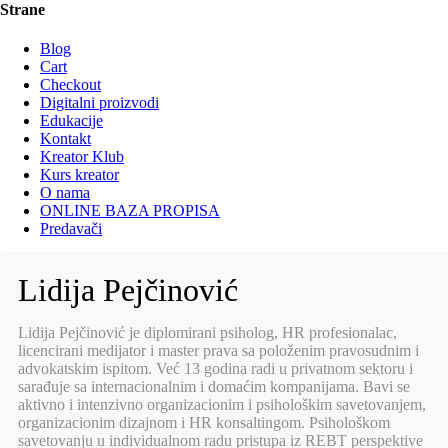
Strane
Blog
Cart
Checkout
Digitalni proizvodi
Edukacije
Kontakt
Kreator Klub
Kurs kreator
O nama
ONLINE BAZA PROPISA
Predavači
Lidija Pejčinović
Lidija Pejčinović je diplomirani psiholog, HR profesionalac,
licencirani medijator i master prava sa položenim pravosudnim i
advokatskim ispitom. Već 13 godina radi u privatnom sektoru i
sarađuje sa internacionalnim i domaćim kompanijama. Bavi se
aktivno i intenzivno organizacionim i psihološkim savetovanjem,
organizacionim dizajnom i HR konsaltingom. Psihološkom
savetovanju u individualnom radu pristupa iz REBT perspektive