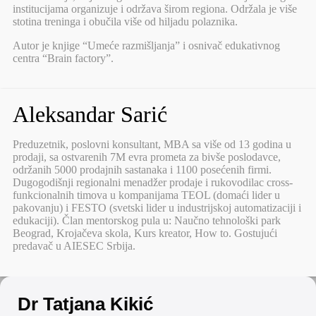
institucijama organizuje i održava širom regiona. Održala je više
stotina treninga i obučila više od hiljadu polaznika.
Autor je knjige “Umeće razmišljanja” i osnivač edukativnog
centra “Brain factory”.
Aleksandar Sarić
Preduzetnik, poslovni konsultant, MBA sa više od 13 godina u
prodaji, sa ostvarenih 7M evra prometa za bivše poslodavce,
održanih 5000 prodajnih sastanaka i 1100 posećenih firmi.
Dugogodišnji regionalni menadžer prodaje i rukovodilac cross-
funkcionalnih timova u kompanijama TEOL (domaći lider u
pakovanju) i FESTO (svetski lider u industrijskoj automatizaciji i
edukaciji). Član mentorskog pula u: Naučno tehnološki park
Beograd, Krojačeva skola, Kurs kreator, How to. Gostujući
predavač u AIESEC Srbija.
Dr Tatjana Kikić