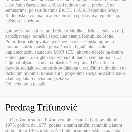
u stručnim časopisima iz oblasti radnog prava, predavač na
seminarima, po sertifikatima EK EU i SUK Republike Srbije.
Radno iskustvo ima i u advokaturi i na poslovima republičkog
tržišnog inspektora.
godine izabrana je za predsednicu Sindikata Ministarstva za rad,
zapošljavanje, boračka i socijalna pitanja Republike Srbije.
Po profesionalnoj vokaciji usmerena na sistemsku upravno
pravnu i sudsku zaštitu prava čoveka i građanina, stalnu
implementaciju standarda MOR i EU, aktivno učešće na čestim
edukacijama, okruglim stolovima, tribinama, seminarima i sl., u
cilju poboljšanja stanja u oblasti zaštite prava. Učesnik je u
razvoju socijalno-ekonomskog dijaloga u različitim vidovima i na
različitim nivoima, konsultant u projektima socijalne zaštite kako
vladinog tako i nevladinog sektora.
Od nedavno u penziji.
Predrag Trifunović
U Okružnom sudu u Požarevcu bio je sudijski pripravnik od
1975. godine do 1977. godine, a zatim stručni saradnik u istom
sudu u toku 1978. godine. Na funkciji sudije Opštinskog suda u