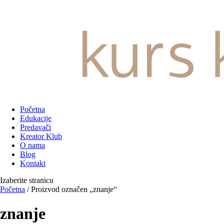
Početna
Edukacije
Predavači
Kreator Klub
O nama
Blog
Kontakt
Izaberite stranicu
Početna
/ Proizvod označen „znanje“
znanje