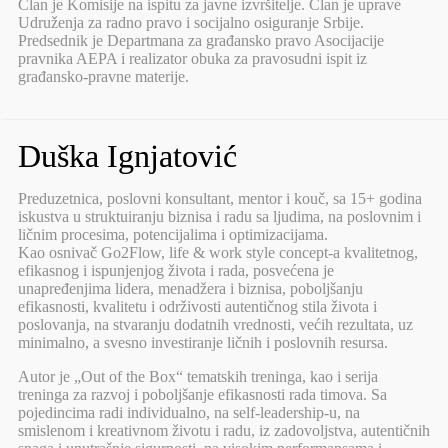
Član je Komisije na ispitu za javne izvršitelje. Član je uprave
Udruženja za radno pravo i socijalno osiguranje Srbije.
Predsednik je Departmana za građansko pravo Asocijacije
pravnika AEPA i realizator obuka za pravosudni ispit iz
građansko-pravne materije.
Duška Ignjatović
Preduzetnica, poslovni konsultant, mentor i kouč, sa 15+ godina
iskustva u struktuiranju biznisa i radu sa ljudima, na poslovnim i
ličnim procesima, potencijalima i optimizacijama.
Kao osnivač Go2Flow, life & work style concept-a kvalitetnog,
efikasnog i ispunjenjog života i rada, posvećena je
unapređenjima lidera, menadžera i biznisa, poboljšanju
efikasnosti, kvalitetu i održivosti autentičnog stila života i
poslovanja, na stvaranju dodatnih vrednosti, većih rezultata, uz
minimalno, a svesno investiranje ličnih i poslovnih resursa.
Autor je „Out of the Box“ tematskih treninga, kao i serija
treninga za razvoj i poboljšanje efikasnosti rada timova. Sa
pojedincima radi individualno, na self-leadership-u, na
smislenom i kreativnom životu i radu, iz zadovoljstva, autentičnih