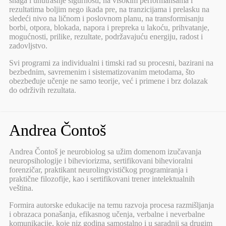
snaga i unutrašnje sigurnosti, na visokim performansama i
rezultatima boljim nego ikada pre, na tranzicijama i prelasku na
sledeći nivo na ličnom i poslovnom planu, na transformisanju
borbi, otpora, blokada, napora i prepreka u lakoću, prihvatanje,
mogućnosti, prilike, rezultate, podržavajuću energiju, radost i
zadovljstvo.
Svi programi za individualni i timski rad su procesni, bazirani na
bezbednim, savremenim i sistematizovanim metodama, što
obezbeđuje učenje ne samo teorije, već i primene i brz dolazak
do održivih rezultata.
Andrea Čontoš
Andrea Čontoš je neurobiolog sa užim domenom izučavanja
neuropsihologije i biheviorizma, sertifikovani bihevioralni
forenzičar, praktikant neurolingvističkog programiranja i
praktične filozofije, kao i sertifikovani trener intelektualnih
veština.
Formira autorske edukacije na temu razvoja procesa razmišljanja
i obrazaca ponašanja, efikasnog učenja, verbalne i neverbalne
komunikacije, koje niz godina samostalno i u saradnji sa drugim