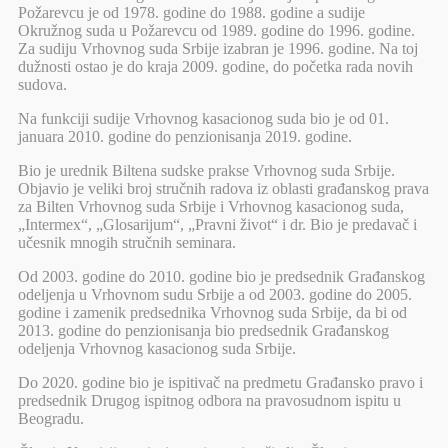
Požarevcu je od 1978. godine do 1988. godine a sudije
Okružnog suda u Požarevcu od 1989. godine do 1996. godine.
Za sudiju Vrhovnog suda Srbije izabran je 1996. godine. Na toj
dužnosti ostao je do kraja 2009. godine, do početka rada novih
sudova.
Na funkciji sudije Vrhovnog kasacionog suda bio je od 01.
januara 2010. godine do penzionisanja 2019. godine.
Bio je urednik Biltena sudske prakse Vrhovnog suda Srbije.
Objavio je veliki broj stručnih radova iz oblasti građanskog prava
za Bilten Vrhovnog suda Srbije i Vrhovnog kasacionog suda,
„Intermex“, „Glosarijum“, „Pravni život“ i dr. Bio je predavač i
učesnik mnogih stručnih seminara.
Od 2003. godine do 2010. godine bio je predsednik Građanskog
odeljenja u Vrhovnom sudu Srbije a od 2003. godine do 2005.
godine i zamenik predsednika Vrhovnog suda Srbije, da bi od
2013. godine do penzionisanja bio predsednik Građanskog
odeljenja Vrhovnog kasacionog suda Srbije.
Do 2020. godine bio je ispitivač na predmetu Građansko pravo i
predsednik Drugog ispitnog odbora na pravosudnom ispitu u
Beogradu.