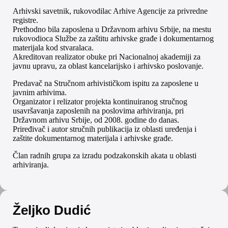
Arhivski savetnik, rukovodilac Arhive Agencije za privredne
registre.
Prethodno bila zaposlena u Državnom arhivu Srbije, na mestu
rukovodioca Službe za zaštitu arhivske građe i dokumentarnog
materijala kod stvaralaca.
Akreditovan realizator obuke pri Nacionalnoj akademiji za
javnu upravu, za oblast kancelarijsko i arhivsko poslovanje.
Predavač na Stručnom arhivističkom ispitu za zaposlene u
javnim arhivima.
Organizator i relizator projekta kontinuiranog stručnog
usavršavanja zaposlenih na poslovima arhiviranja, pri
Državnom arhivu Srbije, od 2008. godine do danas.
Priređivač i autor stručnih publikacija iz oblasti uređenja i
zaštite dokumentarnog materijala i arhivske građe.
Član radnih grupa za izradu podzakonskih akata u oblasti
arhiviranja.
Željko Dudić