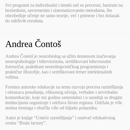
Svi programi za individualni i timski rad su procesni, bazirani na
bezbednim, savremenim i sistematizovanim metodama, što
obezbeđuje učenje ne samo teorije, već i primene i brz dolazak
do održivih rezultata.
Andrea Čontoš
Andrea Čontoš je neurobiolog sa užim domenom izučavanja
neuropsihologije i biheviorizma, sertifikovani bihevioralni
forenzičar, praktikant neurolingvističkog programiranja i
praktične filozofije, kao i sertifikovani trener intelektualnih
veština.
Formira autorske edukacije na temu razvoja procesa razmišljanja
i obrazaca ponašanja, efikasnog učenja, verbalne i neverbalne
komunikacije, koje niz godina samostalno i u saradnji sa drugim
institucijama organizuje i održava širom regiona. Održala je više
stotina treninga i obučila više od hiljadu polaznika.
Autor je knjige “Umeće razmišljanja” i osnivač edukativnog
centra “Brain factory”.