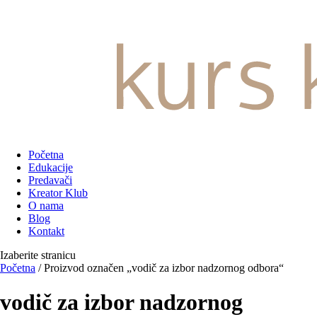
Početna
Edukacije
Predavači
Kreator Klub
O nama
Blog
Kontakt
Izaberite stranicu
Početna
/ Proizvod označen „vodič za izbor nadzornog odbora“
vodič za izbor nadzornog