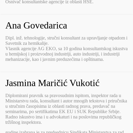
Osnivač konsultantske agencije iz oblasti HSE.
Ana Govedarica
Dipl. inž. tehnologije, stručni konsultant za upravljanje otpadom i
Savetnik za hemikalije.
Vlasnik agencije AG EKO, sa 10 godina konsultantskog iskustva
u hemijskoj i proizvodnoj industriji, auto industriji, i industriji
mehanizacije, kao i javnim preduzećima i opštinama.
Jasmina Maričić Vukotić
Diplomirani pravnik sa pravosudnim ispitom, inspektor rada u
Ministarstvu rada, konsultant i autor mnogih tekstova i priručnika
u stručnim časopisima iz oblasti radnog prava, predavač na
seminarima, po sertifikatima EK EU i SUK Republike Srbije.
Radno iskustvo ima i u advokaturi i na poslovima republičkog
tržišnog inspektora.
godine izabrana je za predsednicu Sindikata Ministarstva za rad,