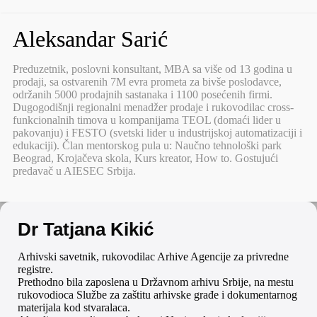
Aleksandar Sarić
Preduzetnik, poslovni konsultant, MBA sa više od 13 godina u
prodaji, sa ostvarenih 7M evra prometa za bivše poslodavce,
održanih 5000 prodajnih sastanaka i 1100 posećenih firmi.
Dugogodišnji regionalni menadžer prodaje i rukovodilac cross-
funkcionalnih timova u kompanijama TEOL (domaći lider u
pakovanju) i FESTO (svetski lider u industrijskoj automatizaciji i
edukaciji). Član mentorskog pula u: Naučno tehnološki park
Beograd, Krojačeva skola, Kurs kreator, How to. Gostujući
predavač u AIESEC Srbija.
Dr Tatjana Kikić
Arhivski savetnik, rukovodilac Arhive Agencije za privredne
registre.
Prethodno bila zaposlena u Državnom arhivu Srbije, na mestu
rukovodioca Službe za zaštitu arhivske građe i dokumentarnog
materijala kod stvaralaca.