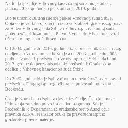
Na funkciji sudije Vrhovnog kasacionog suda bio je od 01.
januara 2010. godine do penzionisanja 2019. godine.
Bio je urednik Biltena sudske prakse Vrhovnog suda Srbije.
Objavio je veliki broj stručnih radova iz oblasti građanskog prava
za Bilten Vrhovnog suda Srbije i Vrhovnog kasacionog suda,
„Intermex“, „Glosarijum“, „Pravni život“ i dr. Bio je predavač i
učesnik mnogih stručnih seminara.
Od 2003. godine do 2010. godine bio je predsednik Građanskog
odeljenja u Vrhovnom sudu Srbije a od 2003. godine do 2005.
godine i zamenik predsednika Vrhovnog suda Srbije, da bi od
2013. godine do penzionisanja bio predsednik Građanskog
odeljenja Vrhovnog kasacionog suda Srbije.
Do 2020. godine bio je ispitivač na predmetu Građansko pravo i
predsednik Drugog ispitnog odbora na pravosudnom ispitu u
Beogradu.
Član je Komisije na ispitu za javne izvršitelje. Član je uprave
Udruženja za radno pravo i socijalno osiguranje Srbije.
Predsednik je Departmana za građansko pravo Asocijacije
pravnika AEPA i realizator obuka za pravosudni ispit iz
građansko-pravne materije.