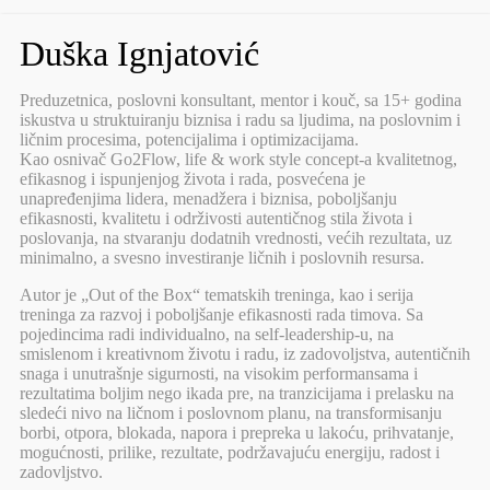
Duška Ignjatović
Preduzetnica, poslovni konsultant, mentor i kouč, sa 15+ godina
iskustva u struktuiranju biznisa i radu sa ljudima, na poslovnim i
ličnim procesima, potencijalima i optimizacijama.
Kao osnivač Go2Flow, life & work style concept-a kvalitetnog,
efikasnog i ispunjenjog života i rada, posvećena je
unapređenjima lidera, menadžera i biznisa, poboljšanju
efikasnosti, kvalitetu i održivosti autentičnog stila života i
poslovanja, na stvaranju dodatnih vrednosti, većih rezultata, uz
minimalno, a svesno investiranje ličnih i poslovnih resursa.
Autor je „Out of the Box“ tematskih treninga, kao i serija
treninga za razvoj i poboljšanje efikasnosti rada timova. Sa
pojedincima radi individualno, na self-leadership-u, na
smislenom i kreativnom životu i radu, iz zadovoljstva, autentičnih
snaga i unutrašnje sigurnosti, na visokim performansama i
rezultatima boljim nego ikada pre, na tranzicijama i prelasku na
sledeći nivo na ličnom i poslovnom planu, na transformisanju
borbi, otpora, blokada, napora i prepreka u lakoću, prihvatanje,
mogućnosti, prilike, rezultate, podržavajuću energiju, radost i
zadovljstvo.