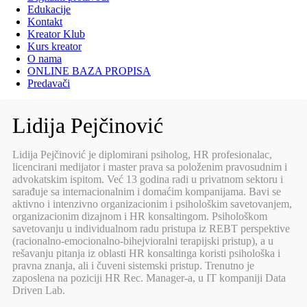
Edukacije
Kontakt
Kreator Klub
Kurs kreator
O nama
ONLINE BAZA PROPISA
Predavači
Lidija Pejčinović
Lidija Pejčinović je diplomirani psiholog, HR profesionalac,
licencirani medijator i master prava sa položenim pravosudnim i
advokatskim ispitom. Već 13 godina radi u privatnom sektoru i
sarađuje sa internacionalnim i domaćim kompanijama. Bavi se
aktivno i intenzivno organizacionim i psihološkim savetovanjem,
organizacionim dizajnom i HR konsaltingom. Psihološkom
savetovanju u individualnom radu pristupa iz REBT perspektive
(racionalno-emocionalno-bihejvioralni terapijski pristup), a u
rešavanju pitanja iz oblasti HR konsaltinga koristi psihološka i
pravna znanja, ali i čuveni sistemski pristup. Trenutno je
zaposlena na poziciji HR Rec. Manager-a, u IT kompaniji Data
Driven Lab.