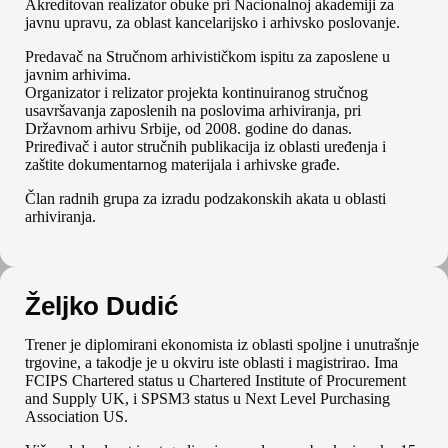
Akreditovan realizator obuke pri Nacionalnoj akademiji za
javnu upravu, za oblast kancelarijsko i arhivsko poslovanje.
Predavač na Stručnom arhivističkom ispitu za zaposlene u
javnim arhivima.
Organizator i relizator projekta kontinuiranog stručnog
usavršavanja zaposlenih na poslovima arhiviranja, pri
Državnom arhivu Srbije, od 2008. godine do danas.
Priređivač i autor stručnih publikacija iz oblasti uređenja i
zaštite dokumentarnog materijala i arhivske građe.
Član radnih grupa za izradu podzakonskih akata u oblasti
arhiviranja.
Željko Dudić
Trener je diplomirani ekonomista iz oblasti spoljne i unutrašnje
trgovine, a takodje je u okviru iste oblasti i magistrirao. Ima
FCIPS Chartered status u Chartered Institute of Procurement
and Supply UK, i SPSM3 status u Next Level Purchasing
Association US.