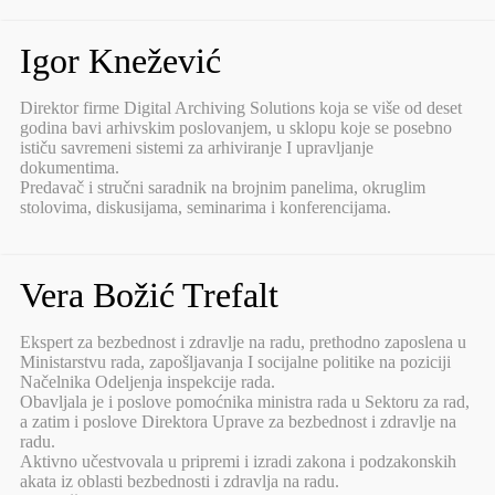
Igor Knežević
Direktor firme Digital Archiving Solutions koja se više od deset
godina bavi arhivskim poslovanjem, u sklopu koje se posebno
ističu savremeni sistemi za arhiviranje I upravljanje
dokumentima.
Predavač i stručni saradnik na brojnim panelima, okruglim
stolovima, diskusijama, seminarima i konferencijama.
Vera Božić Trefalt
Ekspert za bezbednost i zdravlje na radu, prethodno zaposlena u
Ministarstvu rada, zapošljavanja I socijalne politike na poziciji
Načelnika Odeljenja inspekcije rada.
Obavljala je i poslove pomoćnika ministra rada u Sektoru za rad,
a zatim i poslove Direktora Uprave za bezbednost i zdravlje na
radu.
Aktivno učestvovala u pripremi i izradi zakona i podzakonskih
akata iz oblasti bezbednosti i zdravlja na radu.