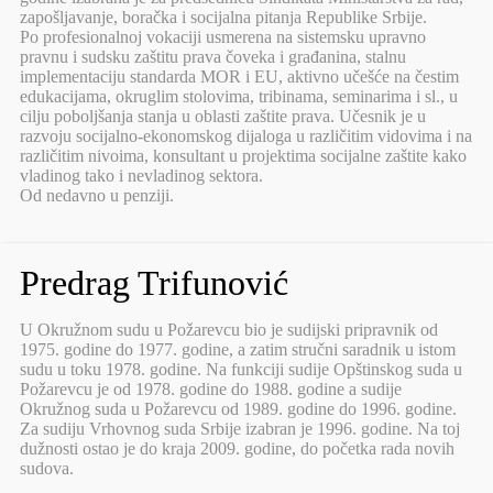
zapošljavanje, boračka i socijalna pitanja Republike Srbije.
Po profesionalnoj vokaciji usmerena na sistemsku upravno
pravnu i sudsku zaštitu prava čoveka i građanina, stalnu
implementaciju standarda MOR i EU, aktivno učešće na čestim
edukacijama, okruglim stolovima, tribinama, seminarima i sl., u
cilju poboljšanja stanja u oblasti zaštite prava. Učesnik je u
razvoju socijalno-ekonomskog dijaloga u različitim vidovima i na
različitim nivoima, konsultant u projektima socijalne zaštite kako
vladinog tako i nevladinog sektora.
Od nedavno u penziji.
Predrag Trifunović
U Okružnom sudu u Požarevcu bio je sudijski pripravnik od
1975. godine do 1977. godine, a zatim stručni saradnik u istom
sudu u toku 1978. godine. Na funkciji sudije Opštinskog suda u
Požarevcu je od 1978. godine do 1988. godine a sudije
Okružnog suda u Požarevcu od 1989. godine do 1996. godine.
Za sudiju Vrhovnog suda Srbije izabran je 1996. godine. Na toj
dužnosti ostao je do kraja 2009. godine, do početka rada novih
sudova.