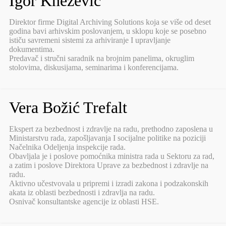
Igor Knežević
Direktor firme Digital Archiving Solutions koja se više od deset
godina bavi arhivskim poslovanjem, u sklopu koje se posebno
ističu savremeni sistemi za arhiviranje I upravljanje
dokumentima.
Predavač i stručni saradnik na brojnim panelima, okruglim
stolovima, diskusijama, seminarima i konferencijama.
Vera Božić Trefalt
Ekspert za bezbednost i zdravlje na radu, prethodno zaposlena u
Ministarstvu rada, zapošljavanja I socijalne politike na poziciji
Načelnika Odeljenja inspekcije rada.
Obavljala je i poslove pomoćnika ministra rada u Sektoru za rad,
a zatim i poslove Direktora Uprave za bezbednost i zdravlje na
radu.
Aktivno učestvovala u pripremi i izradi zakona i podzakonskih
akata iz oblasti bezbednosti i zdravlja na radu.
Osnivač konsultantske agencije iz oblasti HSE.