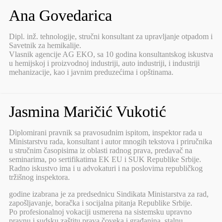
Ana Govedarica
Dipl. inž. tehnologije, stručni konsultant za upravljanje otpadom i
Savetnik za hemikalije.
Vlasnik agencije AG EKO, sa 10 godina konsultantskog iskustva
u hemijskoj i proizvodnoj industriji, auto industriji, i industriji
mehanizacije, kao i javnim preduzećima i opštinama.
Jasmina Maričić Vukotić
Diplomirani pravnik sa pravosudnim ispitom, inspektor rada u
Ministarstvu rada, konsultant i autor mnogih tekstova i priručnika
u stručnim časopisima iz oblasti radnog prava, predavač na
seminarima, po sertifikatima EK EU i SUK Republike Srbije.
Radno iskustvo ima i u advokaturi i na poslovima republičkog
tržišnog inspektora.
godine izabrana je za predsednicu Sindikata Ministarstva za rad,
zapošljavanje, boračka i socijalna pitanja Republike Srbije.
Po profesionalnoj vokaciji usmerena na sistemsku upravno
pravnu i sudsku zaštitu prava čoveka i građanina, stalnu