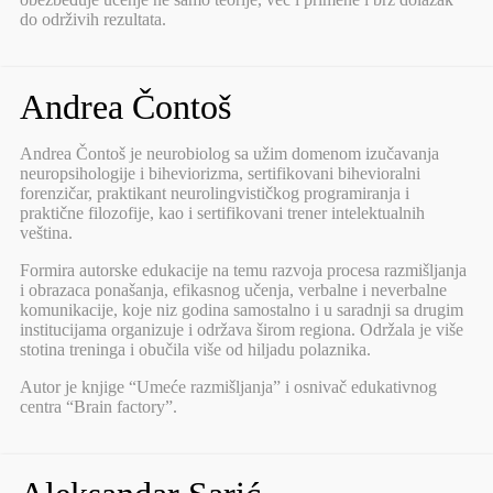
do održivih rezultata.
Andrea Čontoš
Andrea Čontoš je neurobiolog sa užim domenom izučavanja
neuropsihologije i biheviorizma, sertifikovani bihevioralni
forenzičar, praktikant neurolingvističkog programiranja i
praktične filozofije, kao i sertifikovani trener intelektualnih
veština.
Formira autorske edukacije na temu razvoja procesa razmišljanja
i obrazaca ponašanja, efikasnog učenja, verbalne i neverbalne
komunikacije, koje niz godina samostalno i u saradnji sa drugim
institucijama organizuje i održava širom regiona. Održala je više
stotina treninga i obučila više od hiljadu polaznika.
Autor je knjige “Umeće razmišljanja” i osnivač edukativnog
centra “Brain factory”.