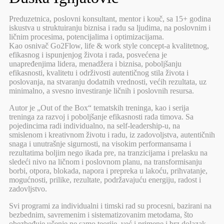
Preduzetnica, poslovni konsultant, mentor i kouč, sa 15+ godina
iskustva u struktuiranju biznisa i radu sa ljudima, na poslovnim i
ličnim procesima, potencijalima i optimizacijama.
Kao osnivač Go2Flow, life & work style concept-a kvalitetnog,
efikasnog i ispunjenjog života i rada, posvećena je
unapređenjima lidera, menadžera i biznisa, poboljšanju
efikasnosti, kvalitetu i održivosti autentičnog stila života i
poslovanja, na stvaranju dodatnih vrednosti, većih rezultata, uz
minimalno, a svesno investiranje ličnih i poslovnih resursa.
Autor je „Out of the Box“ tematskih treninga, kao i serija
treninga za razvoj i poboljšanje efikasnosti rada timova. Sa
pojedincima radi individualno, na self-leadership-u, na
smislenom i kreativnom životu i radu, iz zadovoljstva, autentičnih
snaga i unutrašnje sigurnosti, na visokim performansama i
rezultatima boljim nego ikada pre, na tranzicijama i prelasku na
sledeći nivo na ličnom i poslovnom planu, na transformisanju
borbi, otpora, blokada, napora i prepreka u lakoću, prihvatanje,
mogućnosti, prilike, rezultate, podržavajuću energiju, radost i
zadovljstvo.
Svi programi za individualni i timski rad su procesni, bazirani na
bezbednim, savremenim i sistematizovanim metodama, što
obezbeđuje učenje ne samo teorije, već i primene i brz dolazak