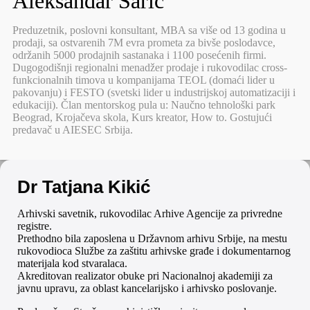
Aleksandar Sarić
Preduzetnik, poslovni konsultant, MBA sa više od 13 godina u
prodaji, sa ostvarenih 7M evra prometa za bivše poslodavce,
održanih 5000 prodajnih sastanaka i 1100 posećenih firmi.
Dugogodišnji regionalni menadžer prodaje i rukovodilac cross-
funkcionalnih timova u kompanijama TEOL (domaći lider u
pakovanju) i FESTO (svetski lider u industrijskoj automatizaciji i
edukaciji). Član mentorskog pula u: Naučno tehnološki park
Beograd, Krojačeva skola, Kurs kreator, How to. Gostujući
predavač u AIESEC Srbija.
Dr Tatjana Kikić
Arhivski savetnik, rukovodilac Arhive Agencije za privredne
registre.
Prethodno bila zaposlena u Državnom arhivu Srbije, na mestu
rukovodioca Službe za zaštitu arhivske građe i dokumentarnog
materijala kod stvaralaca.
Akreditovan realizator obuke pri Nacionalnoj akademiji za
javnu upravu, za oblast kancelarijsko i arhivsko poslovanje.