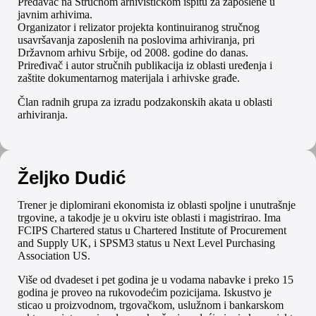
Predavač na Stručnom arhivističkom ispitu za zaposlene u
javnim arhivima.
Organizator i relizator projekta kontinuiranog stručnog
usavršavanja zaposlenih na poslovima arhiviranja, pri
Državnom arhivu Srbije, od 2008. godine do danas.
Priređivač i autor stručnih publikacija iz oblasti uređenja i
zaštite dokumentarnog materijala i arhivske građe.
Član radnih grupa za izradu podzakonskih akata u oblasti
arhiviranja.
Željko Dudić
Trener je diplomirani ekonomista iz oblasti spoljne i unutrašnje
trgovine, a takodje je u okviru iste oblasti i magistrirao. Ima
FCIPS Chartered status u Chartered Institute of Procurement
and Supply UK, i SPSM3 status u Next Level Purchasing
Association US.
Više od dvadeset i pet godina je u vodama nabavke i preko 15
godina je proveo na rukovodećim pozicijama. Iskustvo je
sticao u proizvodnom, trgovačkom, uslužnom i bankarskom