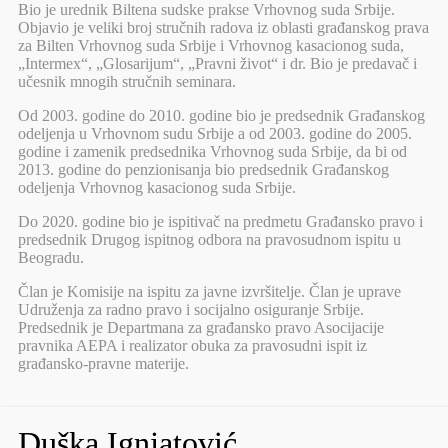
Bio je urednik Biltena sudske prakse Vrhovnog suda Srbije.
Objavio je veliki broj stručnih radova iz oblasti građanskog prava
za Bilten Vrhovnog suda Srbije i Vrhovnog kasacionog suda,
„Intermex“, „Glosarijum“, „Pravni život“ i dr. Bio je predavač i
učesnik mnogih stručnih seminara.
Od 2003. godine do 2010. godine bio je predsednik Građanskog
odeljenja u Vrhovnom sudu Srbije a od 2003. godine do 2005.
godine i zamenik predsednika Vrhovnog suda Srbije, da bi od
2013. godine do penzionisanja bio predsednik Građanskog
odeljenja Vrhovnog kasacionog suda Srbije.
Do 2020. godine bio je ispitivač na predmetu Građansko pravo i
predsednik Drugog ispitnog odbora na pravosudnom ispitu u
Beogradu.
Član je Komisije na ispitu za javne izvršitelje. Član je uprave
Udruženja za radno pravo i socijalno osiguranje Srbije.
Predsednik je Departmana za građansko pravo Asocijacije
pravnika AEPA i realizator obuka za pravosudni ispit iz
građansko-pravne materije.
Duška Ignjatović