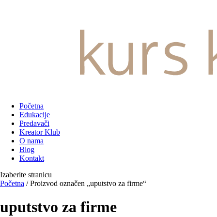
Početna
Edukacije
Predavači
Kreator Klub
O nama
Blog
Kontakt
Izaberite stranicu
Početna
/ Proizvod označen „uputstvo za firme“
uputstvo za firme