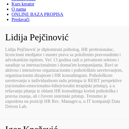
Kurs kreator
O nama
ONLINE BAZA PROPISA
Predavači
Lidija Pejčinović
Lidija Pejčinović je diplomirani psiholog, HR profesionalac,
licencirani medijator i master prava sa položenim pravosudnim i
advokatskim ispitom. Već 13 godina radi u privatnom sektoru i
sarađuje sa internacionalnim i domaćim kompanijama. Bavi se
aktivno i intenzivno organizacionim i psihološkim savetovanjem,
organizacionim dizajnom i HR konsaltingom. Psihološkom
savetovanju u individualnom radu pristupa iz REBT perspektive
(racionalno-emocionalno-bihejvioralni terapijski pristup), a u
rešavanju pitanja iz oblasti HR konsaltinga koristi psihološka i
pravna znanja, ali i čuveni sistemski pristup. Trenutno je
zaposlena na poziciji HR Rec. Manager-a, u IT kompaniji Data
Driven Lab.