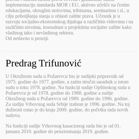
implementaciju standarda MOR i EU, aktivno učešće na čestim
edukacijama, okruglim stolovima, tribinama, seminarima i sl., u
cilju poboljšanja stanja u oblasti zaštite prava. Učesnik je u
razvoju socijalno-ekonomskog dijaloga u različitim vidovima i na
različitim nivoima, konsultant u projektima socijalne zaštite kako
vladinog tako i nevladinog sektora.
Od nedavno u penziji.
Predrag Trifunović
U Okružnom sudu u Požarevcu bio je sudijski pripravnik od
1975. godine do 1977. godine, a zatim stručni saradnik u istom
sudu u toku 1978. godine. Na funkciji sudije Opštinskog suda u
Požarevcu je od 1978. godine do 1988. godine a sudije
Okružnog suda u Požarevcu od 1989. godine do 1996. godine.
Za sudiju Vrhovnog suda Srbije izabran je 1996. godine. Na toj
dužnosti ostao je do kraja 2009. godine, do početka rada novih
sudova.
Na funkciji sudije Vrhovnog kasacionog suda bio je od 01.
januara 2010. godine do penzionisanja 2019. godine.