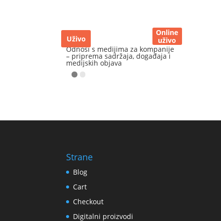
Online
Uživo
uživo
Odnosi s medijima za kompanije
– priprema sadržaja, događaja i
medijskih objava
Strane
Blog
Cart
Checkout
Digitalni proizvodi