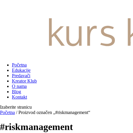
Početna
Edukacije
Predavači
Kreator Klub
O nama
Blog
Kontakt
Izaberite stranicu
Početna
/ Proizvod označen „#riskmanagement“
#riskmanagement