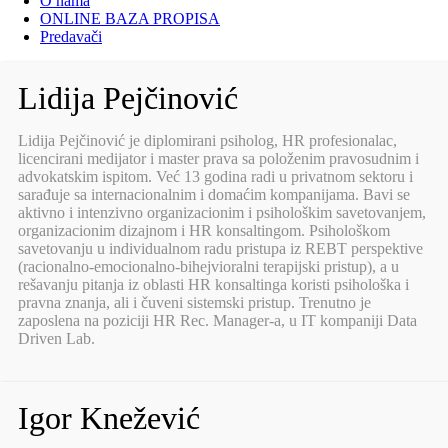
O nama
ONLINE BAZA PROPISA
Predavači
Lidija Pejčinović
Lidija Pejčinović je diplomirani psiholog, HR profesionalac,
licencirani medijator i master prava sa položenim pravosudnim i
advokatskim ispitom. Već 13 godina radi u privatnom sektoru i
sarađuje sa internacionalnim i domaćim kompanijama. Bavi se
aktivno i intenzivno organizacionim i psihološkim savetovanjem,
organizacionim dizajnom i HR konsaltingom. Psihološkom
savetovanju u individualnom radu pristupa iz REBT perspektive
(racionalno-emocionalno-bihejvioralni terapijski pristup), a u
rešavanju pitanja iz oblasti HR konsaltinga koristi psihološka i
pravna znanja, ali i čuveni sistemski pristup. Trenutno je
zaposlena na poziciji HR Rec. Manager-a, u IT kompaniji Data
Driven Lab.
Igor Knežević