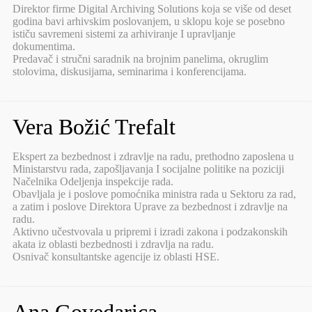
Direktor firme Digital Archiving Solutions koja se više od deset
godina bavi arhivskim poslovanjem, u sklopu koje se posebno
ističu savremeni sistemi za arhiviranje I upravljanje
dokumentima.
Predavač i stručni saradnik na brojnim panelima, okruglim
stolovima, diskusijama, seminarima i konferencijama.
Vera Božić Trefalt
Ekspert za bezbednost i zdravlje na radu, prethodno zaposlena u
Ministarstvu rada, zapošljavanja I socijalne politike na poziciji
Načelnika Odeljenja inspekcije rada.
Obavljala je i poslove pomoćnika ministra rada u Sektoru za rad,
a zatim i poslove Direktora Uprave za bezbednost i zdravlje na
radu.
Aktivno učestvovala u pripremi i izradi zakona i podzakonskih
akata iz oblasti bezbednosti i zdravlja na radu.
Osnivač konsultantske agencije iz oblasti HSE.
Ana Govedarica