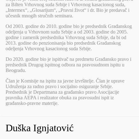
za Bilten Vrhovnog suda Srbije i Vrhovnog kasacionog suda,
„Intermex“, „Glosarijum“, „Pravni život“ i dr. Bio je predavač i
učesnik mnogih stručnih seminara.
Od 2003. godine do 2010. godine bio je predsednik Građanskog
odeljenja u Vrhovnom sudu Srbije a od 2003. godine do 2005.
godine i zamenik predsednika Vrhovnog suda Srbije, da bi od
2013. godine do penzionisanja bio predsednik Građanskog
odeljenja Vrhovnog kasacionog suda Srbije.
Do 2020. godine bio je ispitivač na predmetu Građansko pravo i
predsednik Drugog ispitnog odbora na pravosudnom ispitu u
Beogradu.
Član je Komisije na ispitu za javne izvršitelje. Član je uprave
Udruženja za radno pravo i socijalno osiguranje Srbije.
Predsednik je Departmana za građansko pravo Asocijacije
pravnika AEPA i realizator obuka za pravosudni ispit iz
građansko-pravne materije.
Duška Ignjatović