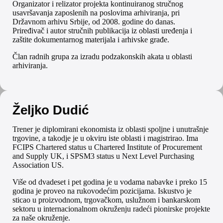
Organizator i relizator projekta kontinuiranog stručnog
usavršavanja zaposlenih na poslovima arhiviranja, pri
Državnom arhivu Srbije, od 2008. godine do danas.
Priređivač i autor stručnih publikacija iz oblasti uređenja i
zaštite dokumentarnog materijala i arhivske građe.
Član radnih grupa za izradu podzakonskih akata u oblasti
arhiviranja.
Željko Dudić
Trener je diplomirani ekonomista iz oblasti spoljne i unutrašnje
trgovine, a takodje je u okviru iste oblasti i magistrirao. Ima
FCIPS Chartered status u Chartered Institute of Procurement
and Supply UK, i SPSM3 status u Next Level Purchasing
Association US.
Više od dvadeset i pet godina je u vodama nabavke i preko 15
godina je proveo na rukovodećim pozicijama. Iskustvo je
sticao u proizvodnom, trgovačkom, uslužnom i bankarskom
sektoru u internacionalnom okruženju radeći pionirske projekte
za naše okruženje.