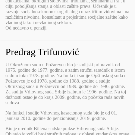
edukacijama, okruglim stolovima, tribinama, seminarima i sl., u
cilju poboljšanja stanja u oblasti zaštite prava. Učesnik je u
razvoju socijalno-ekonomskog dijaloga u različitim vidovima i na
različitim nivoima, konsultant u projektima socijalne zaštite kako
vladinog tako i nevladinog sektora.
Od nedavno u penziji.
Predrag Trifunović
U Okružnom sudu u Požarevcu bio je sudijski pripravnik od
1975. godine do 1977. godine, a zatim stručni saradnik u istom
sudu u toku 1978. godine. Na funkciji sudije Opštinskog suda u
Požarevcu je od 1978. godine do 1988. godine a sudije
Okružnog suda u Požarevcu od 1989. godine do 1996. godine.
Za sudiju Vrhovnog suda Srbije izabran je 1996. godine. Na toj
dužnosti ostao je do kraja 2009. godine, do početka rada novih
sudova.
Na funkciji sudije Vrhovnog kasacionog suda bio je od 01.
januara 2010. godine do penzionisanja 2019. godine.
Bio je urednik Biltena sudske prakse Vrhovnog suda Srbije.
Objavio je veliki broj stručnih radova iz oblasti građanskog prava