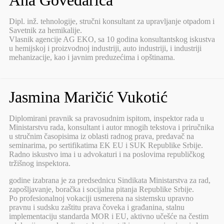
Dipl. inž. tehnologije, stručni konsultant za upravljanje otpadom i
Savetnik za hemikalije.
Vlasnik agencije AG EKO, sa 10 godina konsultantskog iskustva
u hemijskoj i proizvodnoj industriji, auto industriji, i industriji
mehanizacije, kao i javnim preduzećima i opštinama.
Jasmina Maričić Vukotić
Diplomirani pravnik sa pravosudnim ispitom, inspektor rada u
Ministarstvu rada, konsultant i autor mnogih tekstova i priručnika
u stručnim časopisima iz oblasti radnog prava, predavač na
seminarima, po sertifikatima EK EU i SUK Republike Srbije.
Radno iskustvo ima i u advokaturi i na poslovima republičkog
tržišnog inspektora.
godine izabrana je za predsednicu Sindikata Ministarstva za rad,
zapošljavanje, boračka i socijalna pitanja Republike Srbije.
Po profesionalnoj vokaciji usmerena na sistemsku upravno
pravnu i sudsku zaštitu prava čoveka i građanina, stalnu
implementaciju standarda MOR i EU, aktivno učešće na čestim