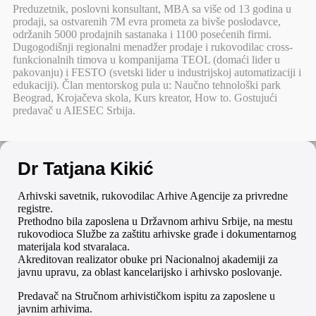
Preduzetnik, poslovni konsultant, MBA sa više od 13 godina u
prodaji, sa ostvarenih 7M evra prometa za bivše poslodavce,
održanih 5000 prodajnih sastanaka i 1100 posećenih firmi.
Dugogodišnji regionalni menadžer prodaje i rukovodilac cross-
funkcionalnih timova u kompanijama TEOL (domaći lider u
pakovanju) i FESTO (svetski lider u industrijskoj automatizaciji i
edukaciji). Član mentorskog pula u: Naučno tehnološki park
Beograd, Krojačeva skola, Kurs kreator, How to. Gostujući
predavač u AIESEC Srbija.
Dr Tatjana Kikić
Arhivski savetnik, rukovodilac Arhive Agencije za privredne
registre.
Prethodno bila zaposlena u Državnom arhivu Srbije, na mestu
rukovodioca Službe za zaštitu arhivske građe i dokumentarnog
materijala kod stvaralaca.
Akreditovan realizator obuke pri Nacionalnoj akademiji za
javnu upravu, za oblast kancelarijsko i arhivsko poslovanje.
Predavač na Stručnom arhivističkom ispitu za zaposlene u
javnim arhivima.