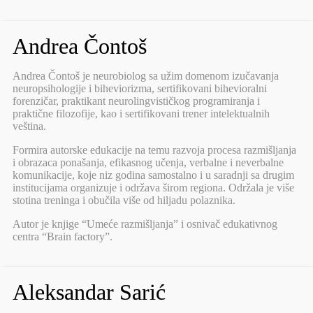
Andrea Čontoš
Andrea Čontoš je neurobiolog sa užim domenom izučavanja
neuropsihologije i biheviorizma, sertifikovani bihevioralni
forenzičar, praktikant neurolingvističkog programiranja i
praktične filozofije, kao i sertifikovani trener intelektualnih
veština.
Formira autorske edukacije na temu razvoja procesa razmišljanja
i obrazaca ponašanja, efikasnog učenja, verbalne i neverbalne
komunikacije, koje niz godina samostalno i u saradnji sa drugim
institucijama organizuje i održava širom regiona. Održala je više
stotina treninga i obučila više od hiljadu polaznika.
Autor je knjige “Umeće razmišljanja” i osnivač edukativnog
centra “Brain factory”.
Aleksandar Sarić