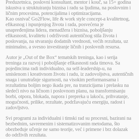
Preduzetnica, poslovni konsultant, mentor i kouč, sa 15+ godina
iskustva u struktuiranju biznisa i radu sa ljudima, na poslovnim i
ličnim procesima, potencijalima i optimizacijama.
Kao osnivač Go2Flow, life & work style concept-a kvalitetnog,
efikasnog i ispunjenjog života i rada, posvećena je
unapređenjima lidera, menadžera i biznisa, poboljšanju
efikasnosti, kvalitetu i održivosti autentičnog stila života i
poslovanja, na stvaranju dodatnih vrednosti, većih rezultata, uz
minimalno, a svesno investiranje ličnih i poslovnih resursa.
Autor je „Out of the Box“ tematskih treninga, kao i serija
treninga za razvoj i poboljšanje efikasnosti rada timova. Sa
pojedincima radi individualno, na self-leadership-u, na
smislenom i kreativnom životu i radu, iz zadovoljstva, autentičnih
snaga i unutrašnje sigurnosti, na visokim performansama i
rezultatima boljim nego ikada pre, na tranzicijama i prelasku na
sledeći nivo na ličnom i poslovnom planu, na transformisanju
borbi, otpora, blokada, napora i prepreka u lakoću, prihvatanje,
mogućnosti, prilike, rezultate, podržavajuću energiju, radost i
zadovljstvo.
Svi programi za individualni i timski rad su procesni, bazirani na
bezbednim, savremenim i sistematizovanim metodama, što
obezbeđuje učenje ne samo teorije, već i primene i brz dolazak
do održivih rezultata.