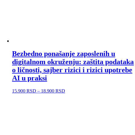
Bezbedno ponašanje zaposlenih u
digitalnom okruženju: zaštita podataka
o ličnosti, sajber rizici i rizici upotrebe
AI u praksi
15.900
RSD
–
18.900
RSD