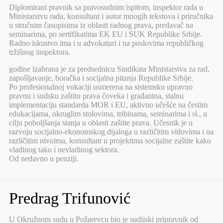
Diplomirani pravnik sa pravosudnim ispitom, inspektor rada u
Ministarstvu rada, konsultant i autor mnogih tekstova i priručnika
u stručnim časopisima iz oblasti radnog prava, predavač na
seminarima, po sertifikatima EK EU i SUK Republike Srbije.
Radno iskustvo ima i u advokaturi i na poslovima republičkog
tržišnog inspektora.
godine izabrana je za predsednicu Sindikata Ministarstva za rad,
zapošljavanje, boračka i socijalna pitanja Republike Srbije.
Po profesionalnoj vokaciji usmerena na sistemsku upravno
pravnu i sudsku zaštitu prava čoveka i građanina, stalnu
implementaciju standarda MOR i EU, aktivno učešće na čestim
edukacijama, okruglim stolovima, tribinama, seminarima i sl., u
cilju poboljšanja stanja u oblasti zaštite prava. Učesnik je u
razvoju socijalno-ekonomskog dijaloga u različitim vidovima i na
različitim nivoima, konsultant u projektima socijalne zaštite kako
vladinog tako i nevladinog sektora.
Od nedavno u penziji.
Predrag Trifunović
U Okružnom sudu u Požarevcu bio je sudijski pripravnik od