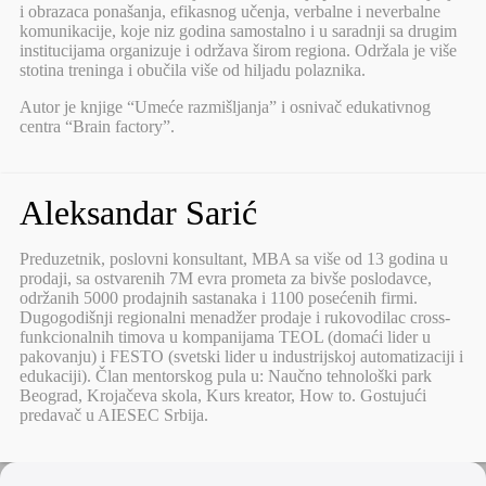
i obrazaca ponašanja, efikasnog učenja, verbalne i neverbalne
komunikacije, koje niz godina samostalno i u saradnji sa drugim
institucijama organizuje i održava širom regiona. Održala je više
stotina treninga i obučila više od hiljadu polaznika.
Autor je knjige “Umeće razmišljanja” i osnivač edukativnog
centra “Brain factory”.
Aleksandar Sarić
Preduzetnik, poslovni konsultant, MBA sa više od 13 godina u
prodaji, sa ostvarenih 7M evra prometa za bivše poslodavce,
održanih 5000 prodajnih sastanaka i 1100 posećenih firmi.
Dugogodišnji regionalni menadžer prodaje i rukovodilac cross-
funkcionalnih timova u kompanijama TEOL (domaći lider u
pakovanju) i FESTO (svetski lider u industrijskoj automatizaciji i
edukaciji). Član mentorskog pula u: Naučno tehnološki park
Beograd, Krojačeva skola, Kurs kreator, How to. Gostujući
predavač u AIESEC Srbija.