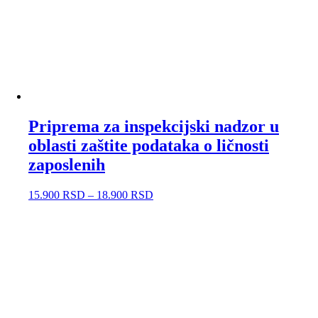
Priprema za inspekcijski nadzor u
oblasti zaštite podataka o ličnosti
zaposlenih
15.900
RSD
–
18.900
RSD