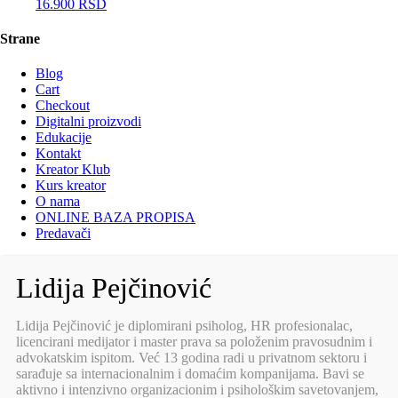
16.900
RSD
Strane
Blog
Cart
Checkout
Digitalni proizvodi
Edukacije
Kontakt
Kreator Klub
Kurs kreator
O nama
ONLINE BAZA PROPISA
Predavači
Lidija Pejčinović
Lidija Pejčinović je diplomirani psiholog, HR profesionalac,
licencirani medijator i master prava sa položenim pravosudnim i
advokatskim ispitom. Već 13 godina radi u privatnom sektoru i
sarađuje sa internacionalnim i domaćim kompanijama. Bavi se
aktivno i intenzivno organizacionim i psihološkim savetovanjem,