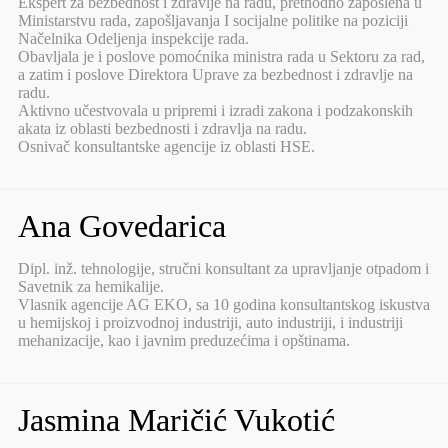
Ekspert za bezbednost i zdravlje na radu, prethodno zaposlena u
Ministarstvu rada, zapošljavanja I socijalne politike na poziciji
Načelnika Odeljenja inspekcije rada.
Obavljala je i poslove pomoćnika ministra rada u Sektoru za rad,
a zatim i poslove Direktora Uprave za bezbednost i zdravlje na
radu.
Aktivno učestvovala u pripremi i izradi zakona i podzakonskih
akata iz oblasti bezbednosti i zdravlja na radu.
Osnivač konsultantske agencije iz oblasti HSE.
Ana Govedarica
Dipl. inž. tehnologije, stručni konsultant za upravljanje otpadom i
Savetnik za hemikalije.
Vlasnik agencije AG EKO, sa 10 godina konsultantskog iskustva
u hemijskoj i proizvodnoj industriji, auto industriji, i industriji
mehanizacije, kao i javnim preduzećima i opštinama.
Jasmina Maričić Vukotić