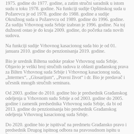
1975. godine do 1977. godine, a zatim stručni saradnik u istom
sudu u toku 1978. godine. Na funkciji sudije Opštinskog suda u
Požarevcu je od 1978. godine do 1988. godine a sudije
Okružnog suda u Požarevcu od 1989. godine do 1996. godine.
Za sudiju Vrhovnog suda Srbije izabran je 1996. godine. Na toj
dužnosti ostao je do kraja 2009. godine, do početka rada novih
sudova.
Na funkciji sudije Vrhovnog kasacionog suda bio je od 01.
januara 2010. godine do penzionisanja 2019. godine.
Bio je urednik Biltena sudske prakse Vrhovnog suda Srbije.
Objavio je veliki broj stručnih radova iz oblasti građanskog prava
za Bilten Vrhovnog suda Srbije i Vrhovnog kasacionog suda,
„Intermex“, „Glosarijum“, „Pravni život“ i dr. Bio je predavač i
učesnik mnogih stručnih seminara.
Od 2003. godine do 2010. godine bio je predsednik Građanskog
odeljenja u Vrhovnom sudu Srbije a od 2003. godine do 2005.
godine i zamenik predsednika Vrhovnog suda Srbije, da bi od
2013. godine do penzionisanja bio predsednik Građanskog
odeljenja Vrhovnog kasacionog suda Srbije.
Do 2020. godine bio je ispitivač na predmetu Građansko pravo i
predsednik Drugog ispitnog odbora na pravosudnom ispitu u