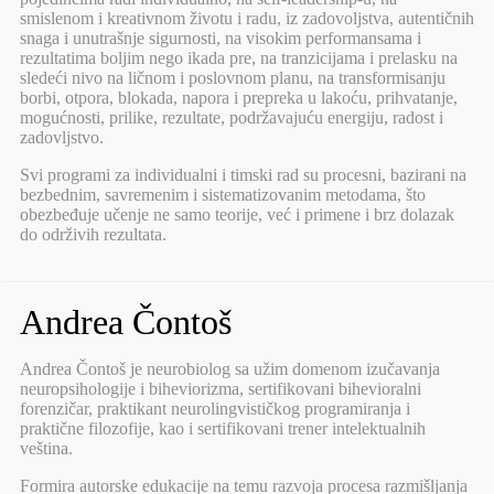
smislenom i kreativnom životu i radu, iz zadovoljstva, autentičnih
snaga i unutrašnje sigurnosti, na visokim performansama i
rezultatima boljim nego ikada pre, na tranzicijama i prelasku na
sledeći nivo na ličnom i poslovnom planu, na transformisanju
borbi, otpora, blokada, napora i prepreka u lakoću, prihvatanje,
mogućnosti, prilike, rezultate, podržavajuću energiju, radost i
zadovljstvo.
Svi programi za individualni i timski rad su procesni, bazirani na
bezbednim, savremenim i sistematizovanim metodama, što
obezbeđuje učenje ne samo teorije, već i primene i brz dolazak
do održivih rezultata.
Andrea Čontoš
Andrea Čontoš je neurobiolog sa užim domenom izučavanja
neuropsihologije i biheviorizma, sertifikovani bihevioralni
forenzičar, praktikant neurolingvističkog programiranja i
praktične filozofije, kao i sertifikovani trener intelektualnih
veština.
Formira autorske edukacije na temu razvoja procesa razmišljanja