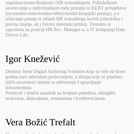
organizacionim dizajnom i HR konsaltingom. Psihološkom
savetovanju u individualnom radu pristupa iz REBT perspektive
(racionalno-emocionalno-bihejvioralni terapijski pristup), a u
rešavanju pitanja iz oblasti HR konsaltinga koristi psihološka i
pravna znanja, ali i čuveni sistemski pristup. Trenutno je
zaposlena na poziciji HR Rec. Manager-a, u IT kompaniji Data
Driven Lab.
Igor Knežević
Direktor firme Digital Archiving Solutions koja se više od deset
godina bavi arhivskim poslovanjem, u sklopu koje se posebno
ističu savremeni sistemi za arhiviranje I upravljanje
dokumentima.
Predavač i stručni saradnik na brojnim panelima, okruglim
stolovima, diskusijama, seminarima i konferencijama.
Vera Božić Trefalt