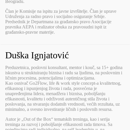
Beogradu.
Član je Komisije na ispitu za javne izvršitelje. Član je uprave
Udruženja za radno pravo i socijalno osiguranje Srbije.
Predsednik je Departmana za građansko pravo Asocijacije
pravnika AEPA i realizator obuka za pravosudni ispit iz
građansko-pravne materije.
Duška Ignjatović
Preduzetnica, poslovni konsultant, mentor i kouč, sa 15+ godina
iskustva u struktuiranju biznisa i radu sa ljudima, na poslovnim i
ličnim procesima, potencijalima i optimizacijama.
Kao osnivač Go2Flow, life & work style concept-a kvalitetnog,
efikasnog i ispunjenjog života i rada, posvećena je
unapređenjima lidera, menadžera i biznisa, poboljšanju
efikasnosti, kvalitetu i održivosti autentičnog stila života i
poslovanja, na stvaranju dodatnih vrednosti, većih rezultata, uz
minimalno, a svesno investiranje ličnih i poslovnih resursa.
Autor je „Out of the Box“ tematskih treninga, kao i serija
treninga za razvoj i poboljšanje efikasnosti rada timova. Sa
pojedincima radi individualno, na self-leadership-u, na