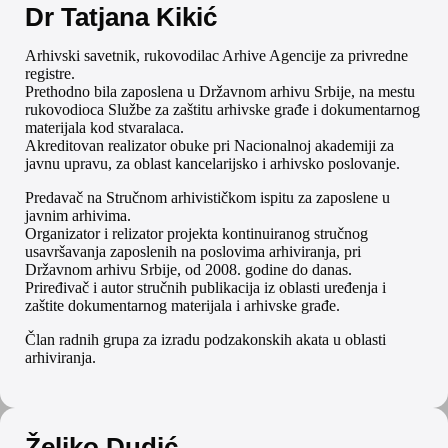
Dr Tatjana Kikić
Arhivski savetnik, rukovodilac Arhive Agencije za privredne
registre.
Prethodno bila zaposlena u Državnom arhivu Srbije, na mestu
rukovodioca Službe za zaštitu arhivske građe i dokumentarnog
materijala kod stvaralaca.
Akreditovan realizator obuke pri Nacionalnoj akademiji za
javnu upravu, za oblast kancelarijsko i arhivsko poslovanje.
Predavač na Stručnom arhivističkom ispitu za zaposlene u
javnim arhivima.
Organizator i relizator projekta kontinuiranog stručnog
usavršavanja zaposlenih na poslovima arhiviranja, pri
Državnom arhivu Srbije, od 2008. godine do danas.
Priređivač i autor stručnih publikacija iz oblasti uređenja i
zaštite dokumentarnog materijala i arhivske građe.
Član radnih grupa za izradu podzakonskih akata u oblasti
arhiviranja.
Željko Dudić