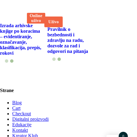
Online
uživo
Uživo
Izrada arhivske
Pravilnik o
knjige po koracima
bezbednosti i
– evidentiranje,
zdravlju na radu,
označavanje,
dozvole za rad i
klasifikacija, prepis,
odgovori na pitanja
rokovi
Strane
Blog
Cart
Checkout
Digitalni proizvodi
Edukacije
Kontakt
Kreator Klub
0