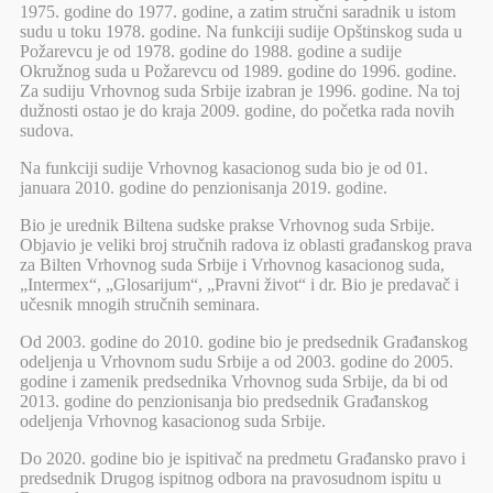
1975. godine do 1977. godine, a zatim stručni saradnik u istom
sudu u toku 1978. godine. Na funkciji sudije Opštinskog suda u
Požarevcu je od 1978. godine do 1988. godine a sudije
Okružnog suda u Požarevcu od 1989. godine do 1996. godine.
Za sudiju Vrhovnog suda Srbije izabran je 1996. godine. Na toj
dužnosti ostao je do kraja 2009. godine, do početka rada novih
sudova.
Na funkciji sudije Vrhovnog kasacionog suda bio je od 01.
januara 2010. godine do penzionisanja 2019. godine.
Bio je urednik Biltena sudske prakse Vrhovnog suda Srbije.
Objavio je veliki broj stručnih radova iz oblasti građanskog prava
za Bilten Vrhovnog suda Srbije i Vrhovnog kasacionog suda,
„Intermex“, „Glosarijum“, „Pravni život“ i dr. Bio je predavač i
učesnik mnogih stručnih seminara.
Od 2003. godine do 2010. godine bio je predsednik Građanskog
odeljenja u Vrhovnom sudu Srbije a od 2003. godine do 2005.
godine i zamenik predsednika Vrhovnog suda Srbije, da bi od
2013. godine do penzionisanja bio predsednik Građanskog
odeljenja Vrhovnog kasacionog suda Srbije.
Do 2020. godine bio je ispitivač na predmetu Građansko pravo i
predsednik Drugog ispitnog odbora na pravosudnom ispitu u