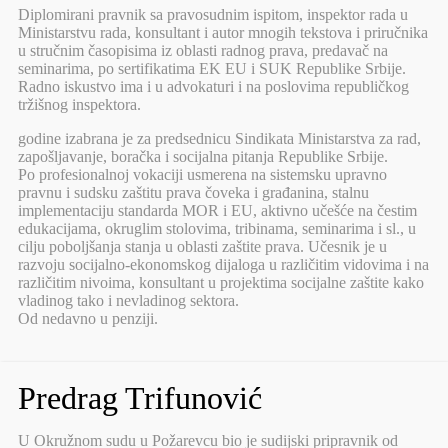
Diplomirani pravnik sa pravosudnim ispitom, inspektor rada u
Ministarstvu rada, konsultant i autor mnogih tekstova i priručnika
u stručnim časopisima iz oblasti radnog prava, predavač na
seminarima, po sertifikatima EK EU i SUK Republike Srbije.
Radno iskustvo ima i u advokaturi i na poslovima republičkog
tržišnog inspektora.
godine izabrana je za predsednicu Sindikata Ministarstva za rad,
zapošljavanje, boračka i socijalna pitanja Republike Srbije.
Po profesionalnoj vokaciji usmerena na sistemsku upravno
pravnu i sudsku zaštitu prava čoveka i građanina, stalnu
implementaciju standarda MOR i EU, aktivno učešće na čestim
edukacijama, okruglim stolovima, tribinama, seminarima i sl., u
cilju poboljšanja stanja u oblasti zaštite prava. Učesnik je u
razvoju socijalno-ekonomskog dijaloga u različitim vidovima i na
različitim nivoima, konsultant u projektima socijalne zaštite kako
vladinog tako i nevladinog sektora.
Od nedavno u penziji.
Predrag Trifunović
U Okružnom sudu u Požarevcu bio je sudijski pripravnik od