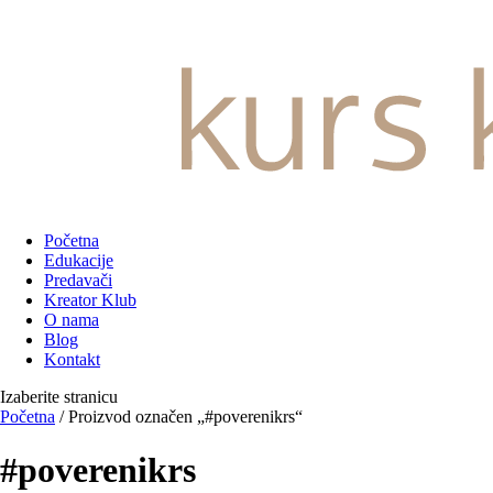
Početna
Edukacije
Predavači
Kreator Klub
O nama
Blog
Kontakt
Izaberite stranicu
Početna
/ Proizvod označen „#poverenikrs“
#poverenikrs