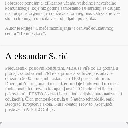
i obrazaca ponašanja, efikasnog učenja, verbalne i neverbalne
komunikacije, koje niz godina samostalno i u saradnji sa drugim
institucijama organizuje i održava širom regiona. Održala je više
stotina treninga i obučila više od hiljadu polaznika.
Autor je knjige “Umeće razmišljanja” i osnivač edukativnog
centra “Brain factory”.
Aleksandar Sarić
Preduzetnik, poslovni konsultant, MBA sa više od 13 godina u
prodaji, sa ostvarenih 7M evra prometa za bivše poslodavce,
održanih 5000 prodajnih sastanaka i 1100 posećenih firmi.
Dugogodišnji regionalni menadžer prodaje i rukovodilac cross-
funkcionalnih timova u kompanijama TEOL (domaći lider u
pakovanju) i FESTO (svetski lider u industrijskoj automatizaciji i
edukaciji). Član mentorskog pula u: Naučno tehnološki park
Beograd, Krojačeva skola, Kurs kreator, How to. Gostujući
predavač u AIESEC Srbija.