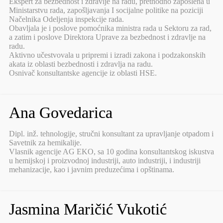
Ekspert za bezbednost i zdravlje na radu, prethodno zaposlena u
Ministarstvu rada, zapošljavanja I socijalne politike na poziciji
Načelnika Odeljenja inspekcije rada.
Obavljala je i poslove pomoćnika ministra rada u Sektoru za rad,
a zatim i poslove Direktora Uprave za bezbednost i zdravlje na
radu.
Aktivno učestvovala u pripremi i izradi zakona i podzakonskih
akata iz oblasti bezbednosti i zdravlja na radu.
Osnivač konsultantske agencije iz oblasti HSE.
Ana Govedarica
Dipl. inž. tehnologije, stručni konsultant za upravljanje otpadom i
Savetnik za hemikalije.
Vlasnik agencije AG EKO, sa 10 godina konsultantskog iskustva
u hemijskoj i proizvodnoj industriji, auto industriji, i industriji
mehanizacije, kao i javnim preduzećima i opštinama.
Jasmina Maričić Vukotić