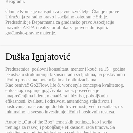
Beogradu.
Član je Komisije na ispitu za javne izvršitelje. Član je uprave
Udruženja za radno pravo i socijalno osiguranje Srbije.
Predsednik je Departmana za građansko pravo Asocijacije
pravnika AEPA i realizator obuka za pravosudni ispit iz
građansko-pravne materije.
Duška Ignjatović
Preduzetnica, poslovni konsultant, mentor i kouč, sa 15+ godina
iskustva u struktuiranju biznisa i radu sa ljudima, na poslovnim i
ličnim procesima, potencijalima i optimizacijama.
Kao osnivač Go2Flow, life & work style concept-a kvalitetnog,
efikasnog i ispunjenjog života i rada, posvećena je
unapređenjima lidera, menadžera i biznisa, poboljšanju
efikasnosti, kvalitetu i održivosti autentičnog stila života i
poslovanja, na stvaranju dodatnih vrednosti, većih rezultata, uz
minimalno, a svesno investiranje ličnih i poslovnih resursa.
Autor je „Out of the Box“ tematskih treninga, kao i serija
treninga za razvoj i poboljšanje efikasnosti rada timova. Sa
pojedincima radi individualno, na self-leadership-u, na