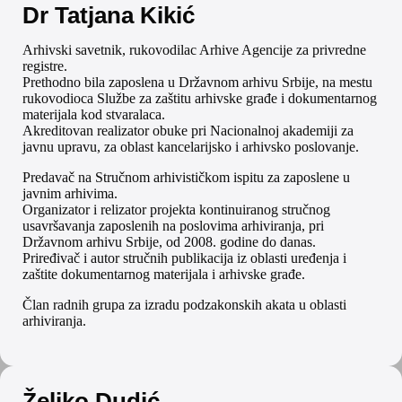
Dr Tatjana Kikić
Arhivski savetnik, rukovodilac Arhive Agencije za privredne
registre.
Prethodno bila zaposlena u Državnom arhivu Srbije, na mestu
rukovodioca Službe za zaštitu arhivske građe i dokumentarnog
materijala kod stvaralaca.
Akreditovan realizator obuke pri Nacionalnoj akademiji za
javnu upravu, za oblast kancelarijsko i arhivsko poslovanje.
Predavač na Stručnom arhivističkom ispitu za zaposlene u
javnim arhivima.
Organizator i relizator projekta kontinuiranog stručnog
usavršavanja zaposlenih na poslovima arhiviranja, pri
Državnom arhivu Srbije, od 2008. godine do danas.
Priređivač i autor stručnih publikacija iz oblasti uređenja i
zaštite dokumentarnog materijala i arhivske građe.
Član radnih grupa za izradu podzakonskih akata u oblasti
arhiviranja.
Željko Dudić