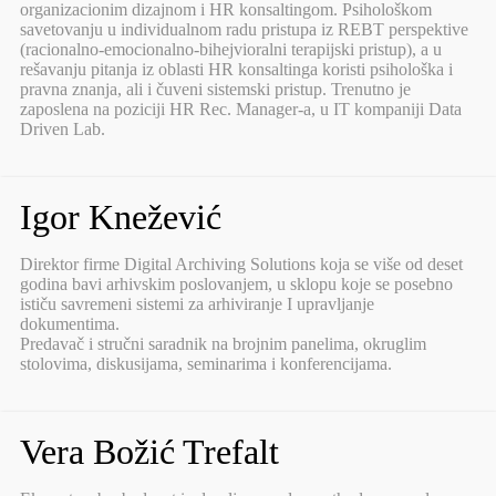
organizacionim dizajnom i HR konsaltingom. Psihološkom
savetovanju u individualnom radu pristupa iz REBT perspektive
(racionalno-emocionalno-bihejvioralni terapijski pristup), a u
rešavanju pitanja iz oblasti HR konsaltinga koristi psihološka i
pravna znanja, ali i čuveni sistemski pristup. Trenutno je
zaposlena na poziciji HR Rec. Manager-a, u IT kompaniji Data
Driven Lab.
Igor Knežević
Direktor firme Digital Archiving Solutions koja se više od deset
godina bavi arhivskim poslovanjem, u sklopu koje se posebno
ističu savremeni sistemi za arhiviranje I upravljanje
dokumentima.
Predavač i stručni saradnik na brojnim panelima, okruglim
stolovima, diskusijama, seminarima i konferencijama.
Vera Božić Trefalt