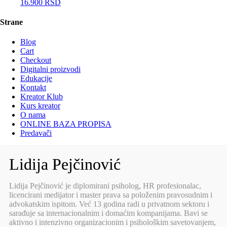
16.900
RSD
Strane
Blog
Cart
Checkout
Digitalni proizvodi
Edukacije
Kontakt
Kreator Klub
Kurs kreator
O nama
ONLINE BAZA PROPISA
Predavači
Lidija Pejčinović
Lidija Pejčinović je diplomirani psiholog, HR profesionalac,
licencirani medijator i master prava sa položenim pravosudnim i
advokatskim ispitom. Već 13 godina radi u privatnom sektoru i
sarađuje sa internacionalnim i domaćim kompanijama. Bavi se
aktivno i intenzivno organizacionim i psihološkim savetovanjem,