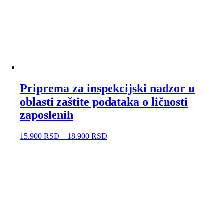
Priprema za inspekcijski nadzor u
oblasti zaštite podataka o ličnosti
zaposlenih
15.900
RSD
–
18.900
RSD