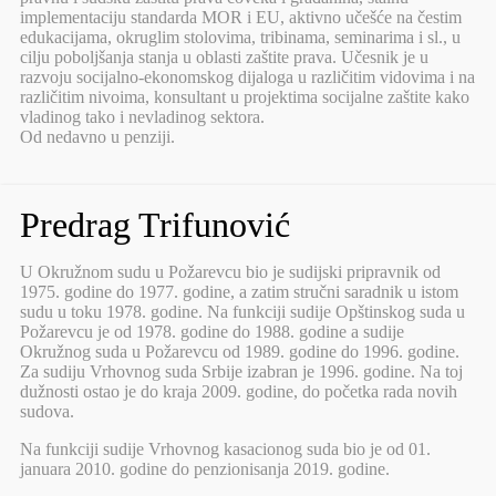
implementaciju standarda MOR i EU, aktivno učešće na čestim
edukacijama, okruglim stolovima, tribinama, seminarima i sl., u
cilju poboljšanja stanja u oblasti zaštite prava. Učesnik je u
razvoju socijalno-ekonomskog dijaloga u različitim vidovima i na
različitim nivoima, konsultant u projektima socijalne zaštite kako
vladinog tako i nevladinog sektora.
Od nedavno u penziji.
Predrag Trifunović
U Okružnom sudu u Požarevcu bio je sudijski pripravnik od
1975. godine do 1977. godine, a zatim stručni saradnik u istom
sudu u toku 1978. godine. Na funkciji sudije Opštinskog suda u
Požarevcu je od 1978. godine do 1988. godine a sudije
Okružnog suda u Požarevcu od 1989. godine do 1996. godine.
Za sudiju Vrhovnog suda Srbije izabran je 1996. godine. Na toj
dužnosti ostao je do kraja 2009. godine, do početka rada novih
sudova.
Na funkciji sudije Vrhovnog kasacionog suda bio je od 01.
januara 2010. godine do penzionisanja 2019. godine.