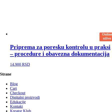
Onlin
uživo
Priprema za poresku kontrolu u praksi
– procedure i obavezna dokumentacija
14.900
RSD
Strane
Blog
Cart
Checkout
Digitalni proizvodi
Edukacije
Kontakt
Kreator Klub