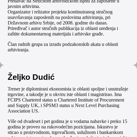
Predavač na Stručnom arhivističkom ispitu za zaposlene u
javnim arhivima.
Organizator i relizator projekta kontinuiranog stručnog
usavršavanja zaposlenih na poslovima arhiviranja, pri
Državnom arhivu Srbije, od 2008. godine do danas.
Priređivač i autor stručnih publikacija iz oblasti uređenja i
zaštite dokumentarnog materijala i arhivske građe.
Član radnih grupa za izradu podzakonskih akata u oblasti
arhiviranja.
Željko Dudić
Trener je diplomirani ekonomista iz oblasti spoljne i unutrašnje
trgovine, a takodje je u okviru iste oblasti i magistrirao. Ima
FCIPS Chartered status u Chartered Institute of Procurement
and Supply UK, i SPSM3 status u Next Level Purchasing
Association US.
Više od dvadeset i pet godina je u vodama nabavke i preko 15
godina je proveo na rukovodećim pozicijama. Iskustvo je
sticao u proizvodnom, trgovačkom, uslužnom i bankarskom