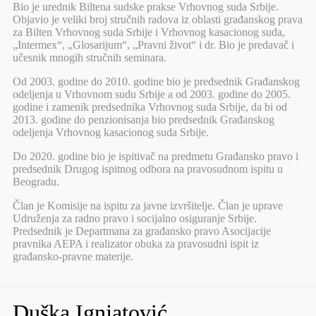
Bio je urednik Biltena sudske prakse Vrhovnog suda Srbije.
Objavio je veliki broj stručnih radova iz oblasti građanskog prava
za Bilten Vrhovnog suda Srbije i Vrhovnog kasacionog suda,
„Intermex“, „Glosarijum“, „Pravni život“ i dr. Bio je predavač i
učesnik mnogih stručnih seminara.
Od 2003. godine do 2010. godine bio je predsednik Građanskog
odeljenja u Vrhovnom sudu Srbije a od 2003. godine do 2005.
godine i zamenik predsednika Vrhovnog suda Srbije, da bi od
2013. godine do penzionisanja bio predsednik Građanskog
odeljenja Vrhovnog kasacionog suda Srbije.
Do 2020. godine bio je ispitivač na predmetu Građansko pravo i
predsednik Drugog ispitnog odbora na pravosudnom ispitu u
Beogradu.
Član je Komisije na ispitu za javne izvršitelje. Član je uprave
Udruženja za radno pravo i socijalno osiguranje Srbije.
Predsednik je Departmana za građansko pravo Asocijacije
pravnika AEPA i realizator obuka za pravosudni ispit iz
građansko-pravne materije.
Duška Ignjatović