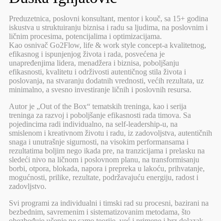
Preduzetnica, poslovni konsultant, mentor i kouč, sa 15+ godina
iskustva u struktuiranju biznisa i radu sa ljudima, na poslovnim i
ličnim procesima, potencijalima i optimizacijama.
Kao osnivač Go2Flow, life & work style concept-a kvalitetnog,
efikasnog i ispunjenjog života i rada, posvećena je
unapređenjima lidera, menadžera i biznisa, poboljšanju
efikasnosti, kvalitetu i održivosti autentičnog stila života i
poslovanja, na stvaranju dodatnih vrednosti, većih rezultata, uz
minimalno, a svesno investiranje ličnih i poslovnih resursa.
Autor je „Out of the Box“ tematskih treninga, kao i serija
treninga za razvoj i poboljšanje efikasnosti rada timova. Sa
pojedincima radi individualno, na self-leadership-u, na
smislenom i kreativnom životu i radu, iz zadovoljstva, autentičnih
snaga i unutrašnje sigurnosti, na visokim performansama i
rezultatima boljim nego ikada pre, na tranzicijama i prelasku na
sledeći nivo na ličnom i poslovnom planu, na transformisanju
borbi, otpora, blokada, napora i prepreka u lakoću, prihvatanje,
mogućnosti, prilike, rezultate, podržavajuću energiju, radost i
zadovljstvo.
Svi programi za individualni i timski rad su procesni, bazirani na
bezbednim, savremenim i sistematizovanim metodama, što
obezbeđuje učenje ne samo teorije, već i primene i brz dolazak