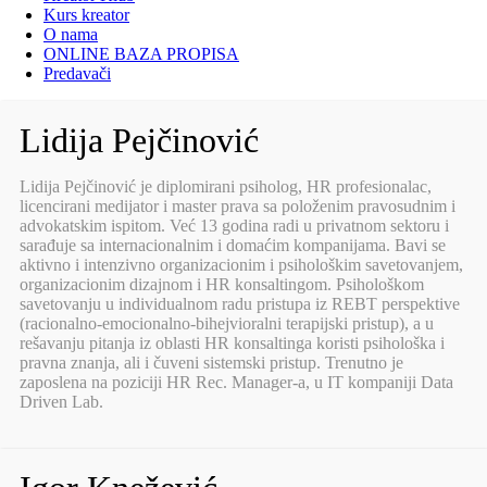
Kurs kreator
O nama
ONLINE BAZA PROPISA
Predavači
Lidija Pejčinović
Lidija Pejčinović je diplomirani psiholog, HR profesionalac,
licencirani medijator i master prava sa položenim pravosudnim i
advokatskim ispitom. Već 13 godina radi u privatnom sektoru i
sarađuje sa internacionalnim i domaćim kompanijama. Bavi se
aktivno i intenzivno organizacionim i psihološkim savetovanjem,
organizacionim dizajnom i HR konsaltingom. Psihološkom
savetovanju u individualnom radu pristupa iz REBT perspektive
(racionalno-emocionalno-bihejvioralni terapijski pristup), a u
rešavanju pitanja iz oblasti HR konsaltinga koristi psihološka i
pravna znanja, ali i čuveni sistemski pristup. Trenutno je
zaposlena na poziciji HR Rec. Manager-a, u IT kompaniji Data
Driven Lab.