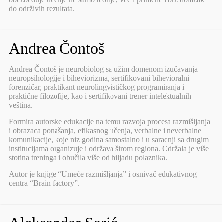
do održivih rezultata.
Andrea Čontoš
Andrea Čontoš je neurobiolog sa užim domenom izučavanja
neuropsihologije i biheviorizma, sertifikovani bihevioralni
forenzičar, praktikant neurolingvističkog programiranja i
praktične filozofije, kao i sertifikovani trener intelektualnih
veština.
Formira autorske edukacije na temu razvoja procesa razmišljanja
i obrazaca ponašanja, efikasnog učenja, verbalne i neverbalne
komunikacije, koje niz godina samostalno i u saradnji sa drugim
institucijama organizuje i održava širom regiona. Održala je više
stotina treninga i obučila više od hiljadu polaznika.
Autor je knjige “Umeće razmišljanja” i osnivač edukativnog
centra “Brain factory”.