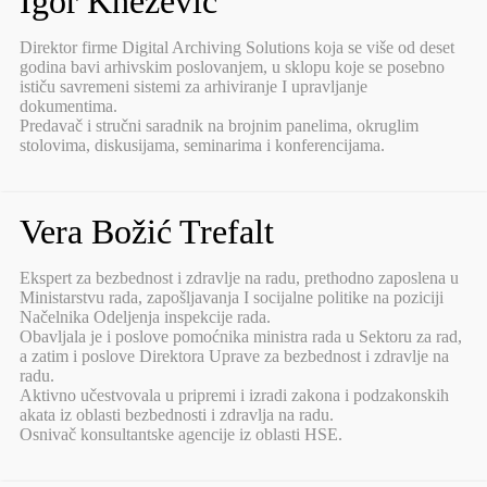
Igor Knežević
Direktor firme Digital Archiving Solutions koja se više od deset
godina bavi arhivskim poslovanjem, u sklopu koje se posebno
ističu savremeni sistemi za arhiviranje I upravljanje
dokumentima.
Predavač i stručni saradnik na brojnim panelima, okruglim
stolovima, diskusijama, seminarima i konferencijama.
Vera Božić Trefalt
Ekspert za bezbednost i zdravlje na radu, prethodno zaposlena u
Ministarstvu rada, zapošljavanja I socijalne politike na poziciji
Načelnika Odeljenja inspekcije rada.
Obavljala je i poslove pomoćnika ministra rada u Sektoru za rad,
a zatim i poslove Direktora Uprave za bezbednost i zdravlje na
radu.
Aktivno učestvovala u pripremi i izradi zakona i podzakonskih
akata iz oblasti bezbednosti i zdravlja na radu.
Osnivač konsultantske agencije iz oblasti HSE.