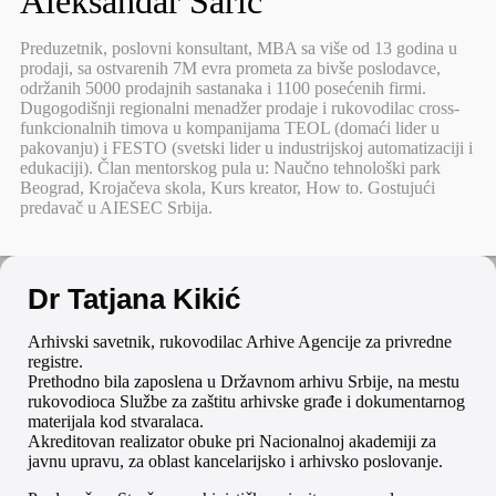
Aleksandar Sarić
Preduzetnik, poslovni konsultant, MBA sa više od 13 godina u
prodaji, sa ostvarenih 7M evra prometa za bivše poslodavce,
održanih 5000 prodajnih sastanaka i 1100 posećenih firmi.
Dugogodišnji regionalni menadžer prodaje i rukovodilac cross-
funkcionalnih timova u kompanijama TEOL (domaći lider u
pakovanju) i FESTO (svetski lider u industrijskoj automatizaciji i
edukaciji). Član mentorskog pula u: Naučno tehnološki park
Beograd, Krojačeva skola, Kurs kreator, How to. Gostujući
predavač u AIESEC Srbija.
Dr Tatjana Kikić
Arhivski savetnik, rukovodilac Arhive Agencije za privredne
registre.
Prethodno bila zaposlena u Državnom arhivu Srbije, na mestu
rukovodioca Službe za zaštitu arhivske građe i dokumentarnog
materijala kod stvaralaca.
Akreditovan realizator obuke pri Nacionalnoj akademiji za
javnu upravu, za oblast kancelarijsko i arhivsko poslovanje.