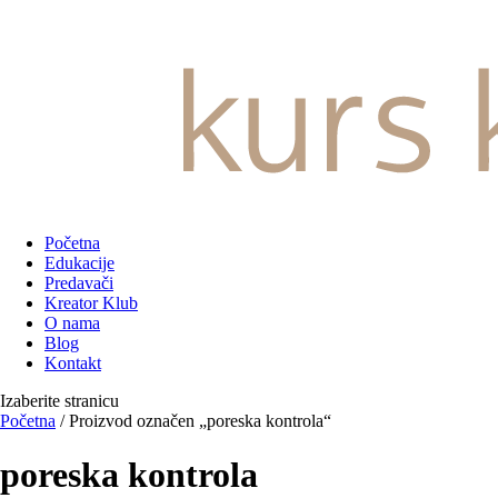
Početna
Edukacije
Predavači
Kreator Klub
O nama
Blog
Kontakt
Izaberite stranicu
Početna
/ Proizvod označen „poreska kontrola“
poreska kontrola