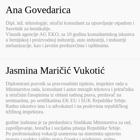
Ana Govedarica
Dipl. inž. tehnologije, stručni konsultant za upravljanje otpadom i
Savetnik za hemikalije.
Vlasnik agencije AG EKO, sa 10 godina konsultantskog iskustva
u hemijskoj i proizvodnoj industriji, auto industriji, i industriji
mehanizacije, kao i javnim preduzećima i opštinama.
Jasmina Maričić Vukotić
Diplomirani pravnik sa pravosudnim ispitom, inspektor rada u
Ministarstvu rada, konsultant i autor mnogih tekstova i priručnika
u stručnim časopisima iz oblasti radnog prava, predavač na
seminarima, po sertifikatima EK EU i SUK Republike Srbije.
Radno iskustvo ima i u advokaturi i na poslovima republičkog
tržišnog inspektora.
godine izabrana je za predsednicu Sindikata Ministarstva za rad,
zapošljavanje, boračka i socijalna pitanja Republike Srbije.
Po profesionalnoj vokaciji usmerena na sistemsku upravno
pravnu i sudsku zaštitu prava čoveka i građanina, stalnu