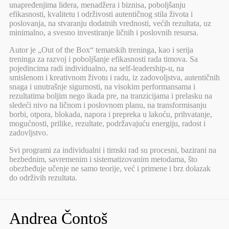
unapređenjima lidera, menadžera i biznisa, poboljšanju
efikasnosti, kvalitetu i održivosti autentičnog stila života i
poslovanja, na stvaranju dodatnih vrednosti, većih rezultata, uz
minimalno, a svesno investiranje ličnih i poslovnih resursa.
Autor je „Out of the Box“ tematskih treninga, kao i serija
treninga za razvoj i poboljšanje efikasnosti rada timova. Sa
pojedincima radi individualno, na self-leadership-u, na
smislenom i kreativnom životu i radu, iz zadovoljstva, autentičnih
snaga i unutrašnje sigurnosti, na visokim performansama i
rezultatima boljim nego ikada pre, na tranzicijama i prelasku na
sledeći nivo na ličnom i poslovnom planu, na transformisanju
borbi, otpora, blokada, napora i prepreka u lakoću, prihvatanje,
mogućnosti, prilike, rezultate, podržavajuću energiju, radost i
zadovljstvo.
Svi programi za individualni i timski rad su procesni, bazirani na
bezbednim, savremenim i sistematizovanim metodama, što
obezbeđuje učenje ne samo teorije, već i primene i brz dolazak
do održivih rezultata.
Andrea Čontoš