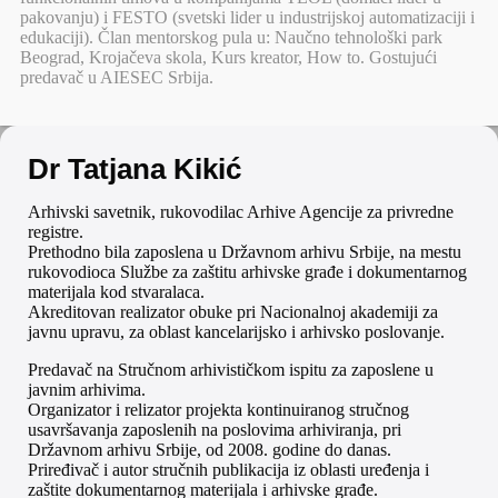
pakovanju) i FESTO (svetski lider u industrijskoj automatizaciji i
edukaciji). Član mentorskog pula u: Naučno tehnološki park
Beograd, Krojačeva skola, Kurs kreator, How to. Gostujući
predavač u AIESEC Srbija.
Dr Tatjana Kikić
Arhivski savetnik, rukovodilac Arhive Agencije za privredne
registre.
Prethodno bila zaposlena u Državnom arhivu Srbije, na mestu
rukovodioca Službe za zaštitu arhivske građe i dokumentarnog
materijala kod stvaralaca.
Akreditovan realizator obuke pri Nacionalnoj akademiji za
javnu upravu, za oblast kancelarijsko i arhivsko poslovanje.
Predavač na Stručnom arhivističkom ispitu za zaposlene u
javnim arhivima.
Organizator i relizator projekta kontinuiranog stručnog
usavršavanja zaposlenih na poslovima arhiviranja, pri
Državnom arhivu Srbije, od 2008. godine do danas.
Priređivač i autor stručnih publikacija iz oblasti uređenja i
zaštite dokumentarnog materijala i arhivske građe.