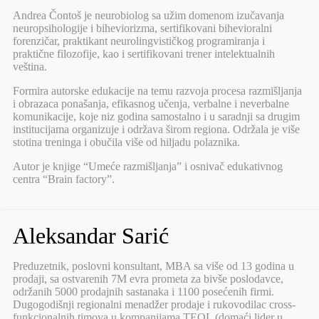
Andrea Čontoš je neurobiolog sa užim domenom izučavanja
neuropsihologije i biheviorizma, sertifikovani bihevioralni
forenzičar, praktikant neurolingvističkog programiranja i
praktične filozofije, kao i sertifikovani trener intelektualnih
veština.
Formira autorske edukacije na temu razvoja procesa razmišljanja
i obrazaca ponašanja, efikasnog učenja, verbalne i neverbalne
komunikacije, koje niz godina samostalno i u saradnji sa drugim
institucijama organizuje i održava širom regiona. Održala je više
stotina treninga i obučila više od hiljadu polaznika.
Autor je knjige “Umeće razmišljanja” i osnivač edukativnog
centra “Brain factory”.
Aleksandar Sarić
Preduzetnik, poslovni konsultant, MBA sa više od 13 godina u
prodaji, sa ostvarenih 7M evra prometa za bivše poslodavce,
održanih 5000 prodajnih sastanaka i 1100 posećenih firmi.
Dugogodišnji regionalni menadžer prodaje i rukovodilac cross-
funkcionalnih timova u kompanijama TEOL (domaći lider u