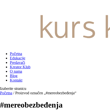
Početna
Edukacije
Predavači
Kreator Klub
O nama
Blog
Kontakt
Izaberite stranicu
Početna
/ Proizvod označen „#mereobezbeđenja“
#mereobezbeđenja