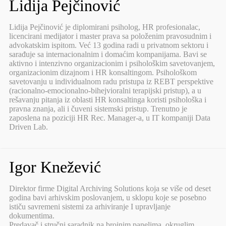
Lidija Pejčinović
Lidija Pejčinović je diplomirani psiholog, HR profesionalac,
licencirani medijator i master prava sa položenim pravosudnim i
advokatskim ispitom. Već 13 godina radi u privatnom sektoru i
sarađuje sa internacionalnim i domaćim kompanijama. Bavi se
aktivno i intenzivno organizacionim i psihološkim savetovanjem,
organizacionim dizajnom i HR konsaltingom. Psihološkom
savetovanju u individualnom radu pristupa iz REBT perspektive
(racionalno-emocionalno-bihejvioralni terapijski pristup), a u
rešavanju pitanja iz oblasti HR konsaltinga koristi psihološka i
pravna znanja, ali i čuveni sistemski pristup. Trenutno je
zaposlena na poziciji HR Rec. Manager-a, u IT kompaniji Data
Driven Lab.
Igor Knežević
Direktor firme Digital Archiving Solutions koja se više od deset
godina bavi arhivskim poslovanjem, u sklopu koje se posebno
ističu savremeni sistemi za arhiviranje I upravljanje
dokumentima.
Predavač i stručni saradnik na brojnim panelima, okruglim