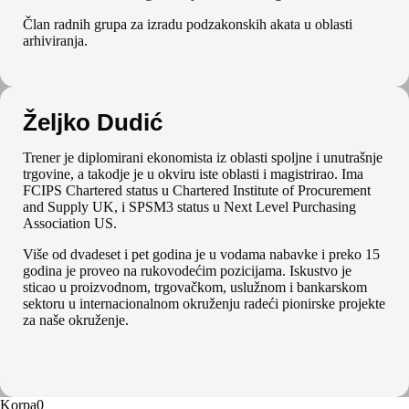
Član radnih grupa za izradu podzakonskih akata u oblasti
arhiviranja.
Željko Dudić
Trener je diplomirani ekonomista iz oblasti spoljne i unutrašnje
trgovine, a takodje je u okviru iste oblasti i magistrirao. Ima
FCIPS Chartered status u Chartered Institute of Procurement
and Supply UK, i SPSM3 status u Next Level Purchasing
Association US.
Više od dvadeset i pet godina je u vodama nabavke i preko 15
godina je proveo na rukovodećim pozicijama. Iskustvo je
sticao u proizvodnom, trgovačkom, uslužnom i bankarskom
sektoru u internacionalnom okruženju radeći pionirske projekte
za naše okruženje.
Korpa
0