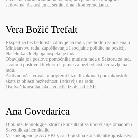
stolovima, diskusijama, seminarima i konferencijama.
Vera Božić Trefalt
Ekspert za bezbednost i zdravlje na radu, prethodno zaposlena u
Ministarstvu rada, zapošljavanja I socijalne politike na poziciji
Načelnika Odeljenja inspekcije rada.
Obavljala je i poslove pomoćnika ministra rada u Sektoru za rad,
a zatim i poslove Direktora Uprave za bezbednost i zdravlje na
radu.
Aktivno učestvovala u pripremi i izradi zakona i podzakonskih
akata iz oblasti bezbednosti i zdravlja na radu.
Osnivač konsultantske agencije iz oblasti HSE.
Ana Govedarica
Dipl. inž. tehnologije, stručni konsultant za upravljanje otpadom i
Savetnik za hemikalije.
Vlasnik agencije AG EKO, sa 10 godina konsultantskog iskustva