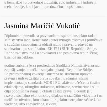
u hemijskoj i proizvodnoj industriji, auto industriji, i industriji
mehanizacije, kao i javnim preduzećima i opštinama.
Jasmina Maričić Vukotić
Diplomirani pravnik sa pravosudnim ispitom, inspektor rada u
Ministarstvu rada, konsultant i autor mnogih tekstova i priručnika
u stručnim časopisima iz oblasti radnog prava, predavač na
seminarima, po sertifikatima EK EU i SUK Republike Srbije.
Radno iskustvo ima i u advokaturi i na poslovima republičkog
tržišnog inspektora.
godine izabrana je za predsednicu Sindikata Ministarstva za rad,
zapošljavanje, boračka i socijalna pitanja Republike Srbije.
Po profesionalnoj vokaciji usmerena na sistemsku upravno
pravnu i sudsku zaštitu prava čoveka i građanina, stalnu
implementaciju standarda MOR i EU, aktivno učešće na čestim
edukacijama, okruglim stolovima, tribinama, seminarima i sl., u
cilju poboljšanja stanja u oblasti zaštite prava. Učesnik je u
razvoju socijalno-ekonomskog dijaloga u različitim vidovima i na
različitim nivoima, konsultant u projektima socijalne zaštite kako
vladinog tako i nevladinog sektora.