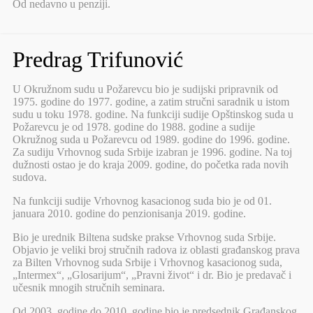
Od nedavno u penziji.
Predrag Trifunović
U Okružnom sudu u Požarevcu bio je sudijski pripravnik od
1975. godine do 1977. godine, a zatim stručni saradnik u istom
sudu u toku 1978. godine. Na funkciji sudije Opštinskog suda u
Požarevcu je od 1978. godine do 1988. godine a sudije
Okružnog suda u Požarevcu od 1989. godine do 1996. godine.
Za sudiju Vrhovnog suda Srbije izabran je 1996. godine. Na toj
dužnosti ostao je do kraja 2009. godine, do početka rada novih
sudova.
Na funkciji sudije Vrhovnog kasacionog suda bio je od 01.
januara 2010. godine do penzionisanja 2019. godine.
Bio je urednik Biltena sudske prakse Vrhovnog suda Srbije.
Objavio je veliki broj stručnih radova iz oblasti građanskog prava
za Bilten Vrhovnog suda Srbije i Vrhovnog kasacionog suda,
„Intermex“, „Glosarijum“, „Pravni život“ i dr. Bio je predavač i
učesnik mnogih stručnih seminara.
Od 2003. godine do 2010. godine bio je predsednik Građanskog