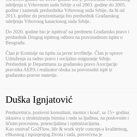
odeljenja u Vrhovnom sudu Srbije a od 2003. godine do 2005.
godine i zamenik predsednika Vrhovnog suda Srbije, da bi od
2013. godine do penzionisanja bio predsednik Građanskog
odeljenja Vrhovnog kasacionog suda Srbije.
Do 2020. godine bio je ispitivač na predmetu Građansko pravo i
predsednik Drugog ispitnog odbora na pravosudnom ispitu u
Beogradu.
Član je Komisije na ispitu za javne izvršitelje. Član je uprave
Udruženja za radno pravo i socijalno osiguranje Srbije.
Predsednik je Departmana za građansko pravo Asocijacije
pravnika AEPA i realizator obuka za pravosudni ispit iz
građansko-pravne materije.
Duška Ignjatović
Preduzetnica, poslovni konsultant, mentor i kouč, sa 15+ godina
iskustva u struktuiranju biznisa i radu sa ljudima, na poslovnim i
ličnim procesima, potencijalima i optimizacijama.
Kao osnivač Go2Flow, life & work style concept-a kvalitetnog,
efikasnog i ispunjenjog života i rada, posvećena je