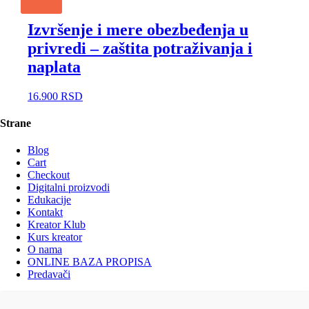
Izvršenje i mere obezbeđenja u
privredi – zaštita potraživanja i
naplata
16.900
RSD
Strane
Blog
Cart
Checkout
Digitalni proizvodi
Edukacije
Kontakt
Kreator Klub
Kurs kreator
O nama
ONLINE BAZA PROPISA
Predavači