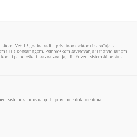
spitom. Već 13 godina radi u privatnom sektoru i sarađuje sa
jnom i HR konsaltingom. Psihološkom savetovanju u individualnom
oristi psihološka i pravna znanja, ali i čuveni sistemski pristup.
eni sistemi za arhiviranje I upravljanje dokumentima.