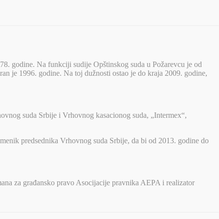
78. godine. Na funkciji sudije Opštinskog suda u Požarevcu je od
n je 1996. godine. Na toj dužnosti ostao je do kraja 2009. godine,
Vrhovnog suda Srbije i Vrhovnog kasacionog suda, „Intermex“,
amenik predsednika Vrhovnog suda Srbije, da bi od 2013. godine do
rtmana za građansko pravo Asocijacije pravnika AEPA i realizator