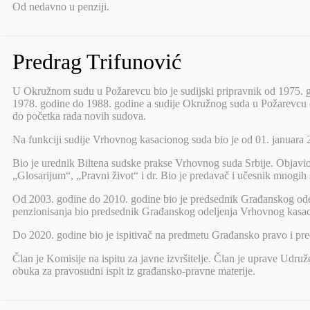
Od nedavno u penziji.
Predrag Trifunović
U Okružnom sudu u Požarevcu bio je sudijski pripravnik od 1975. go
1978. godine do 1988. godine a sudije Okružnog suda u Požarevcu od
do početka rada novih sudova.
Na funkciji sudije Vrhovnog kasacionog suda bio je od 01. januara 
Bio je urednik Biltena sudske prakse Vrhovnog suda Srbije. Objavio
„Glosarijum“, „Pravni život“ i dr. Bio je predavač i učesnik mnogih 
Od 2003. godine do 2010. godine bio je predsednik Građanskog ode
penzionisanja bio predsednik Građanskog odeljenja Vrhovnog kasac
Do 2020. godine bio je ispitivač na predmetu Građansko pravo i p
Član je Komisije na ispitu za javne izvršitelje. Član je uprave Udru
obuka za pravosudni ispit iz građansko-pravne materije.