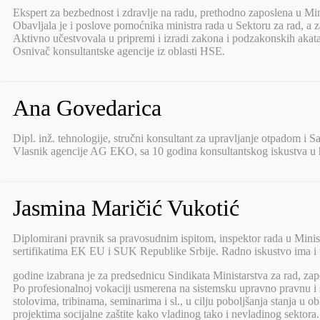
Ekspert za bezbednost i zdravlje na radu, prethodno zaposlena u Minis
Obavljala je i poslove pomoćnika ministra rada u Sektoru za rad, a 
Aktivno učestvovala u pripremi i izradi zakona i podzakonskih akata 
Osnivač konsultantske agencije iz oblasti HSE.
Ana Govedarica
Dipl. inž. tehnologije, stručni konsultant za upravljanje otpadom i S
Vlasnik agencije AG EKO, sa 10 godina konsultantskog iskustva u hemi
Jasmina Maričić Vukotić
Diplomirani pravnik sa pravosudnim ispitom, inspektor rada u Minist
sertifikatima EK EU i SUK Republike Srbije. Radno iskustvo ima i u
godine izabrana je za predsednicu Sindikata Ministarstva za rad, zapo
Po profesionalnoj vokaciji usmerena na sistemsku upravno pravnu i
stolovima, tribinama, seminarima i sl., u cilju poboljšanja stanja u o
projektima socijalne zaštite kako vladinog tako i nevladinog sektora.