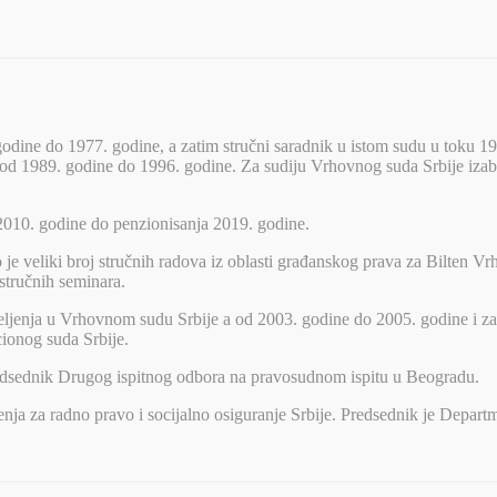
dine do 1977. godine, a zatim stručni saradnik u istom sudu u toku 19
 1989. godine do 1996. godine. Za sudiju Vrhovnog suda Srbije izabra
2010. godine do penzionisanja 2019. godine.
 je veliki broj stručnih radova iz oblasti građanskog prava za Bilten 
stručnih seminara.
ljenja u Vrhovnom sudu Srbije a od 2003. godine do 2005. godine i z
ionog suda Srbije.
redsednik Drugog ispitnog odbora na pravosudnom ispitu u Beogradu.
ženja za radno pravo i socijalno osiguranje Srbije. Predsednik je Depa