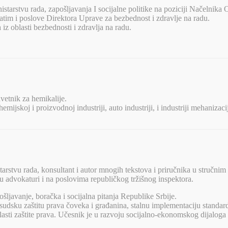
tarstvu rada, zapošljavanja I socijalne politike na poziciji Načelnika O
zatim i poslove Direktora Uprave za bezbednost i zdravlje na radu.
iz oblasti bezbednosti i zdravlja na radu.
avetnik za hemikalije.
jskoj i proizvodnoj industriji, auto industriji, i industriji mehanizac
arstvu rada, konsultant i autor mnogih tekstova i priručnika u stručnim
 advokaturi i na poslovima republičkog tržišnog inspektora.
šljavanje, boračka i socijalna pitanja Republike Srbije.
 sudsku zaštitu prava čoveka i građanina, stalnu implementaciju stand
blasti zaštite prava. Učesnik je u razvoju socijalno-ekonomskog dijaloga 