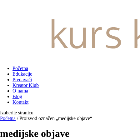
Početna
Edukacije
Predavači
Kreator Klub
O nama
Blog
Kontakt
Izaberite stranicu
Početna
/ Proizvod označen „medijske objave“
medijske objave