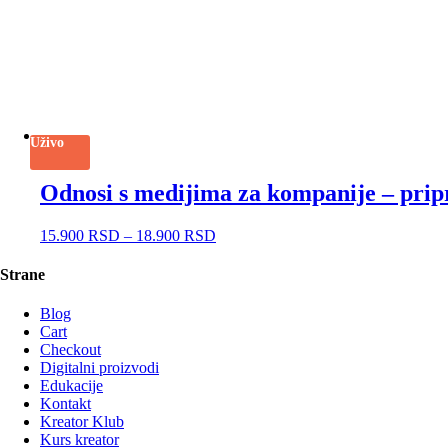
Uživo
Odnosi s medijima za kompanije – prip
15.900
RSD
–
18.900
RSD
Strane
Blog
Cart
Checkout
Digitalni proizvodi
Edukacije
Kontakt
Kreator Klub
Kurs kreator