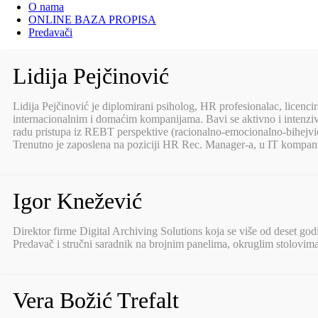
O nama
ONLINE BAZA PROPISA
Predavači
Lidija Pejčinović
Lidija Pejčinović je diplomirani psiholog, HR profesionalac, licenc
internacionalnim i domaćim kompanijama. Bavi se aktivno i intenz
radu pristupa iz REBT perspektive (racionalno-emocionalno-bihejvioral
Trenutno je zaposlena na poziciji HR Rec. Manager-a, u IT kompan
Igor Knežević
Direktor firme Digital Archiving Solutions koja se više od deset go
Predavač i stručni saradnik na brojnim panelima, okruglim stolovim
Vera Božić Trefalt