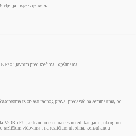
deljenja inspekcije rada.
ije, kao i javnim preduzećima i opštinama.
 časopisima iz oblasti radnog prava, predavač na seminarima, po
arda MOR i EU, aktivno učešće na čestim edukacijama, okruglim
u različitim vidovima i na različitim nivoima, konsultant u