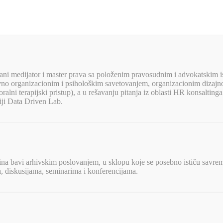
irani medijator i master prava sa položenim pravosudnim i advokatskim i
ivno organizacionim i psihološkim savetovanjem, organizacionim diza
ni terapijski pristup), a u rešavanju pitanja iz oblasti HR konsaltinga k
iji Data Driven Lab.
dina bavi arhivskim poslovanjem, u sklopu koje se posebno ističu savrem
a, diskusijama, seminarima i konferencijama.