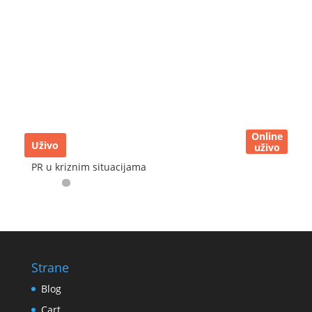
Online
Uživo
uživo
PR u kriznim situacijama
Strane
Blog
Cart