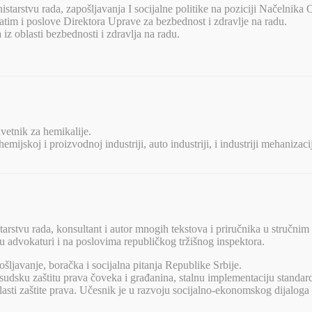
tarstvu rada, zapošljavanja I socijalne politike na poziciji Načelnika O
zatim i poslove Direktora Uprave za bezbednost i zdravlje na radu.
iz oblasti bezbednosti i zdravlja na radu.
avetnik za hemikalije.
jskoj i proizvodnoj industriji, auto industriji, i industriji mehanizac
arstvu rada, konsultant i autor mnogih tekstova i priručnika u stručnim
 advokaturi i na poslovima republičkog tržišnog inspektora.
šljavanje, boračka i socijalna pitanja Republike Srbije.
 sudsku zaštitu prava čoveka i građanina, stalnu implementaciju stand
blasti zaštite prava. Učesnik je u razvoju socijalno-ekonomskog dijaloga 