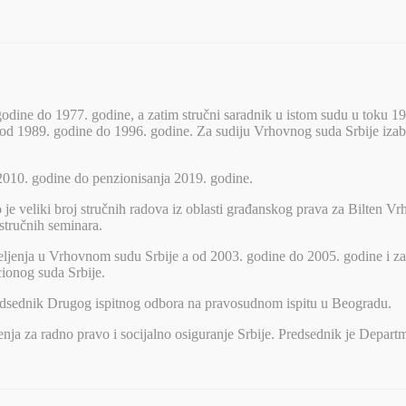
dine do 1977. godine, a zatim stručni saradnik u istom sudu u toku 19
 1989. godine do 1996. godine. Za sudiju Vrhovnog suda Srbije izabra
2010. godine do penzionisanja 2019. godine.
 je veliki broj stručnih radova iz oblasti građanskog prava za Bilten 
stručnih seminara.
ljenja u Vrhovnom sudu Srbije a od 2003. godine do 2005. godine i z
ionog suda Srbije.
redsednik Drugog ispitnog odbora na pravosudnom ispitu u Beogradu.
ženja za radno pravo i socijalno osiguranje Srbije. Predsednik je Depa