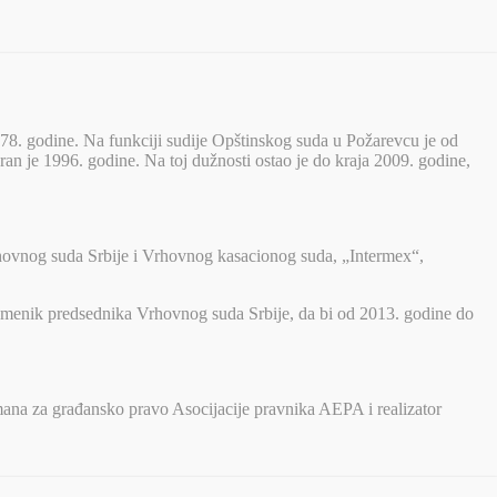
78. godine. Na funkciji sudije Opštinskog suda u Požarevcu je od
n je 1996. godine. Na toj dužnosti ostao je do kraja 2009. godine,
Vrhovnog suda Srbije i Vrhovnog kasacionog suda, „Intermex“,
amenik predsednika Vrhovnog suda Srbije, da bi od 2013. godine do
rtmana za građansko pravo Asocijacije pravnika AEPA i realizator