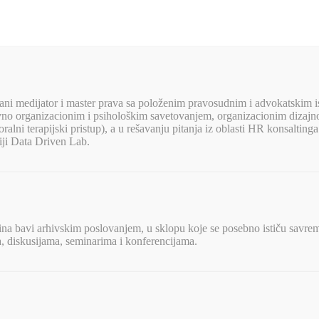
irani medijator i master prava sa položenim pravosudnim i advokatskim i
ivno organizacionim i psihološkim savetovanjem, organizacionim diza
ni terapijski pristup), a u rešavanju pitanja iz oblasti HR konsaltinga k
iji Data Driven Lab.
dina bavi arhivskim poslovanjem, u sklopu koje se posebno ističu savrem
a, diskusijama, seminarima i konferencijama.