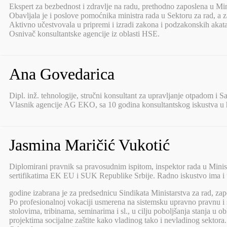
Ekspert za bezbednost i zdravlje na radu, prethodno zaposlena u Minis
Obavljala je i poslove pomoćnika ministra rada u Sektoru za rad, a 
Aktivno učestvovala u pripremi i izradi zakona i podzakonskih akata 
Osnivač konsultantske agencije iz oblasti HSE.
Ana Govedarica
Dipl. inž. tehnologije, stručni konsultant za upravljanje otpadom i S
Vlasnik agencije AG EKO, sa 10 godina konsultantskog iskustva u hemi
Jasmina Maričić Vukotić
Diplomirani pravnik sa pravosudnim ispitom, inspektor rada u Minist
sertifikatima EK EU i SUK Republike Srbije. Radno iskustvo ima i u
godine izabrana je za predsednicu Sindikata Ministarstva za rad, zapo
Po profesionalnoj vokaciji usmerena na sistemsku upravno pravnu i
stolovima, tribinama, seminarima i sl., u cilju poboljšanja stanja u o
projektima socijalne zaštite kako vladinog tako i nevladinog sektora.