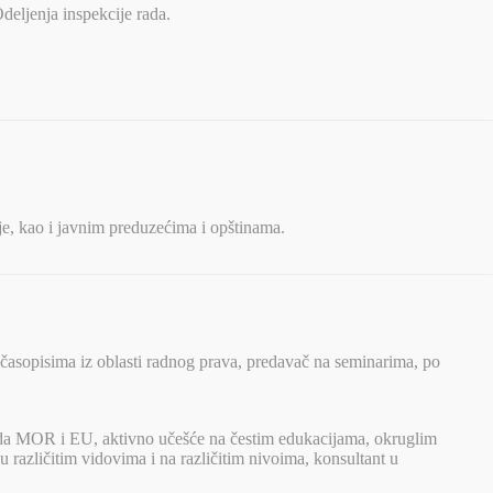
deljenja inspekcije rada.
ije, kao i javnim preduzećima i opštinama.
 časopisima iz oblasti radnog prava, predavač na seminarima, po
arda MOR i EU, aktivno učešće na čestim edukacijama, okruglim
u različitim vidovima i na različitim nivoima, konsultant u