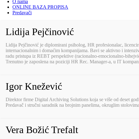
O nama
ONLINE BAZA PROPISA
Predavači
Lidija Pejčinović
Lidija Pejčinović je diplomirani psiholog, HR profesionalac, licenc
internacionalnim i domaćim kompanijama. Bavi se aktivno i intenz
radu pristupa iz REBT perspektive (racionalno-emocionalno-bihejvioral
Trenutno je zaposlena na poziciji HR Rec. Manager-a, u IT kompan
Igor Knežević
Direktor firme Digital Archiving Solutions koja se više od deset go
Predavač i stručni saradnik na brojnim panelima, okruglim stolovim
Vera Božić Trefalt