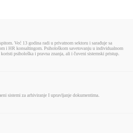
spitom. Već 13 godina radi u privatnom sektoru i sarađuje sa
jnom i HR konsaltingom. Psihološkom savetovanju u individualnom
oristi psihološka i pravna znanja, ali i čuveni sistemski pristup.
eni sistemi za arhiviranje I upravljanje dokumentima.