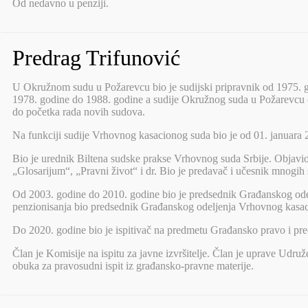
Od nedavno u penziji.
Predrag Trifunović
U Okružnom sudu u Požarevcu bio je sudijski pripravnik od 1975. go
1978. godine do 1988. godine a sudije Okružnog suda u Požarevcu od
do početka rada novih sudova.
Na funkciji sudije Vrhovnog kasacionog suda bio je od 01. januara 
Bio je urednik Biltena sudske prakse Vrhovnog suda Srbije. Objavio
„Glosarijum“, „Pravni život“ i dr. Bio je predavač i učesnik mnogih 
Od 2003. godine do 2010. godine bio je predsednik Građanskog ode
penzionisanja bio predsednik Građanskog odeljenja Vrhovnog kasac
Do 2020. godine bio je ispitivač na predmetu Građansko pravo i p
Član je Komisije na ispitu za javne izvršitelje. Član je uprave Udru
obuka za pravosudni ispit iz građansko-pravne materije.