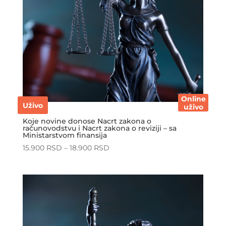
Online
Uživo
uživo
Koje novine donose Nacrt zakona o
računovodstvu i Nacrt zakona o reviziji – sa
Ministarstvom finansija
15.900
RSD
–
18.900
RSD