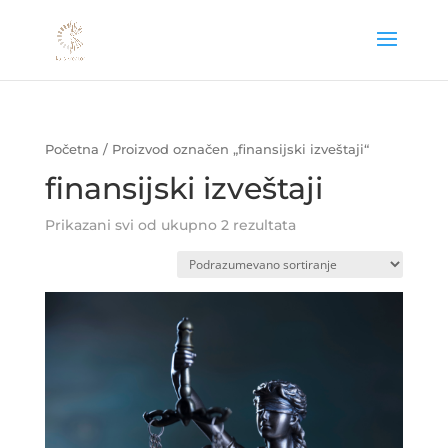
Početna
/ Proizvod označen „finansijski izveštaji“
finansijski izveštaji
Prikazani svi od ukupno 2 rezultata