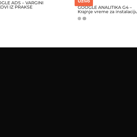
Uživo
GLE ADS – VARGINI
KOVI IZ PRAKSE
GOOGLE ANALITIKA G4 –
Krajnje vreme za instalacij