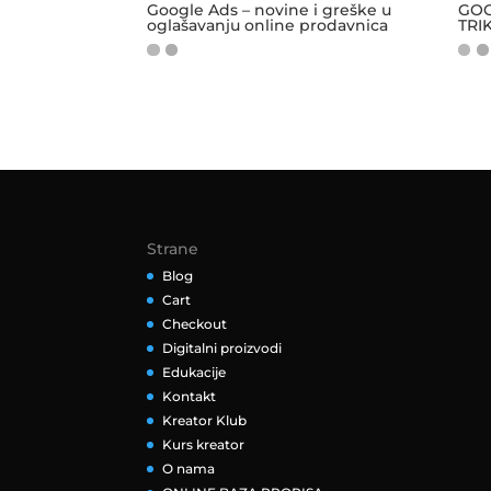
Google Ads – novine i greške u
GOO
oglašavanju online prodavnica
TRI
Strane
Blog
Cart
Checkout
Digitalni proizvodi
Edukacije
Kontakt
Kreator Klub
Kurs kreator
O nama