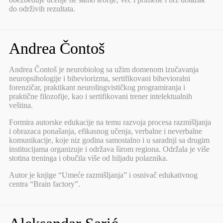
do održivih rezultata.
Andrea Čontoš
Andrea Čontoš je neurobiolog sa užim domenom izučavanja
neuropsihologije i biheviorizma, sertifikovani bihevioralni
forenzičar, praktikant neurolingvističkog programiranja i
praktične filozofije, kao i sertifikovani trener intelektualnih
veština.
Formira autorske edukacije na temu razvoja procesa razmišljanja
i obrazaca ponašanja, efikasnog učenja, verbalne i neverbalne
komunikacije, koje niz godina samostalno i u saradnji sa drugim
institucijama organizuje i održava širom regiona. Održala je više
stotina treninga i obučila više od hiljadu polaznika.
Autor je knjige “Umeće razmišljanja” i osnivač edukativnog
centra “Brain factory”.