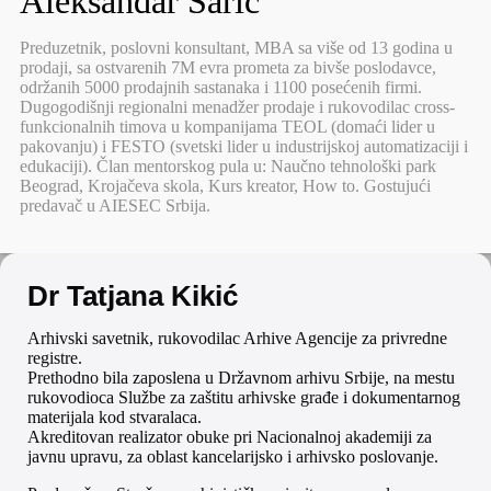
Aleksandar Sarić
Preduzetnik, poslovni konsultant, MBA sa više od 13 godina u
prodaji, sa ostvarenih 7M evra prometa za bivše poslodavce,
održanih 5000 prodajnih sastanaka i 1100 posećenih firmi.
Dugogodišnji regionalni menadžer prodaje i rukovodilac cross-
funkcionalnih timova u kompanijama TEOL (domaći lider u
pakovanju) i FESTO (svetski lider u industrijskoj automatizaciji i
edukaciji). Član mentorskog pula u: Naučno tehnološki park
Beograd, Krojačeva skola, Kurs kreator, How to. Gostujući
predavač u AIESEC Srbija.
Dr Tatjana Kikić
Arhivski savetnik, rukovodilac Arhive Agencije za privredne
registre.
Prethodno bila zaposlena u Državnom arhivu Srbije, na mestu
rukovodioca Službe za zaštitu arhivske građe i dokumentarnog
materijala kod stvaralaca.
Akreditovan realizator obuke pri Nacionalnoj akademiji za
javnu upravu, za oblast kancelarijsko i arhivsko poslovanje.