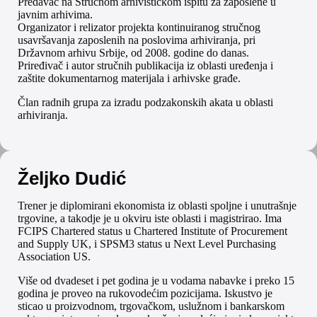
Predavač na Stručnom arhivističkom ispitu za zaposlene u
javnim arhivima.
Organizator i relizator projekta kontinuiranog stručnog
usavršavanja zaposlenih na poslovima arhiviranja, pri
Državnom arhivu Srbije, od 2008. godine do danas.
Priređivač i autor stručnih publikacija iz oblasti uređenja i
zaštite dokumentarnog materijala i arhivske građe.
Član radnih grupa za izradu podzakonskih akata u oblasti
arhiviranja.
Željko Dudić
Trener je diplomirani ekonomista iz oblasti spoljne i unutrašnje
trgovine, a takodje je u okviru iste oblasti i magistrirao. Ima
FCIPS Chartered status u Chartered Institute of Procurement
and Supply UK, i SPSM3 status u Next Level Purchasing
Association US.
Više od dvadeset i pet godina je u vodama nabavke i preko 15
godina je proveo na rukovodećim pozicijama. Iskustvo je
sticao u proizvodnom, trgovačkom, uslužnom i bankarskom