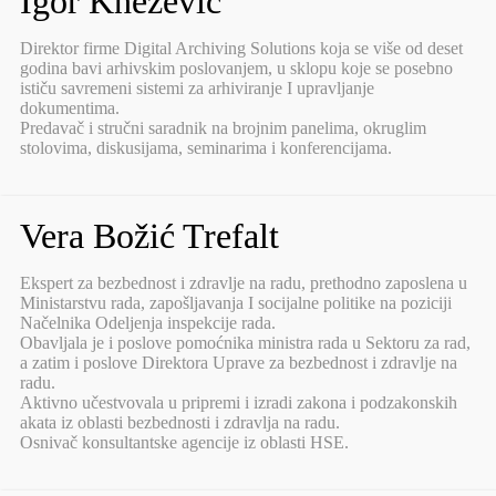
Igor Knežević
Direktor firme Digital Archiving Solutions koja se više od deset
godina bavi arhivskim poslovanjem, u sklopu koje se posebno
ističu savremeni sistemi za arhiviranje I upravljanje
dokumentima.
Predavač i stručni saradnik na brojnim panelima, okruglim
stolovima, diskusijama, seminarima i konferencijama.
Vera Božić Trefalt
Ekspert za bezbednost i zdravlje na radu, prethodno zaposlena u
Ministarstvu rada, zapošljavanja I socijalne politike na poziciji
Načelnika Odeljenja inspekcije rada.
Obavljala je i poslove pomoćnika ministra rada u Sektoru za rad,
a zatim i poslove Direktora Uprave za bezbednost i zdravlje na
radu.
Aktivno učestvovala u pripremi i izradi zakona i podzakonskih
akata iz oblasti bezbednosti i zdravlja na radu.
Osnivač konsultantske agencije iz oblasti HSE.