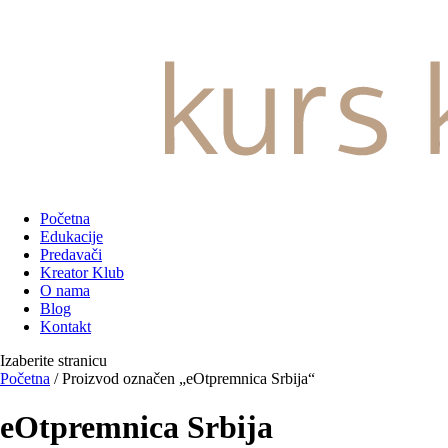
Početna
Edukacije
Predavači
Kreator Klub
O nama
Blog
Kontakt
Izaberite stranicu
Početna
/ Proizvod označen „eOtpremnica Srbija“
eOtpremnica Srbija