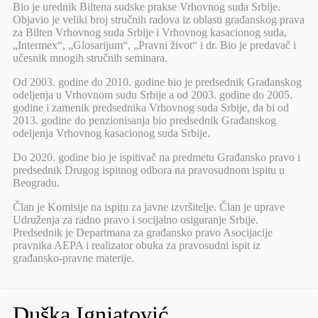
Bio je urednik Biltena sudske prakse Vrhovnog suda Srbije.
Objavio je veliki broj stručnih radova iz oblasti građanskog prava
za Bilten Vrhovnog suda Srbije i Vrhovnog kasacionog suda,
„Intermex“, „Glosarijum“, „Pravni život“ i dr. Bio je predavač i
učesnik mnogih stručnih seminara.
Od 2003. godine do 2010. godine bio je predsednik Građanskog
odeljenja u Vrhovnom sudu Srbije a od 2003. godine do 2005.
godine i zamenik predsednika Vrhovnog suda Srbije, da bi od
2013. godine do penzionisanja bio predsednik Građanskog
odeljenja Vrhovnog kasacionog suda Srbije.
Do 2020. godine bio je ispitivač na predmetu Građansko pravo i
predsednik Drugog ispitnog odbora na pravosudnom ispitu u
Beogradu.
Član je Komisije na ispitu za javne izvršitelje. Član je uprave
Udruženja za radno pravo i socijalno osiguranje Srbije.
Predsednik je Departmana za građansko pravo Asocijacije
pravnika AEPA i realizator obuka za pravosudni ispit iz
građansko-pravne materije.
Duška Ignjatović