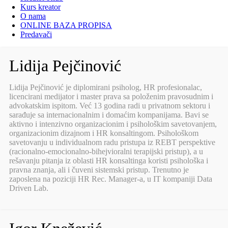
Kurs kreator
O nama
ONLINE BAZA PROPISA
Predavači
Lidija Pejčinović
Lidija Pejčinović je diplomirani psiholog, HR profesionalac,
licencirani medijator i master prava sa položenim pravosudnim i
advokatskim ispitom. Već 13 godina radi u privatnom sektoru i
sarađuje sa internacionalnim i domaćim kompanijama. Bavi se
aktivno i intenzivno organizacionim i psihološkim savetovanjem,
organizacionim dizajnom i HR konsaltingom. Psihološkom
savetovanju u individualnom radu pristupa iz REBT perspektive
(racionalno-emocionalno-bihejvioralni terapijski pristup), a u
rešavanju pitanja iz oblasti HR konsaltinga koristi psihološka i
pravna znanja, ali i čuveni sistemski pristup. Trenutno je
zaposlena na poziciji HR Rec. Manager-a, u IT kompaniji Data
Driven Lab.