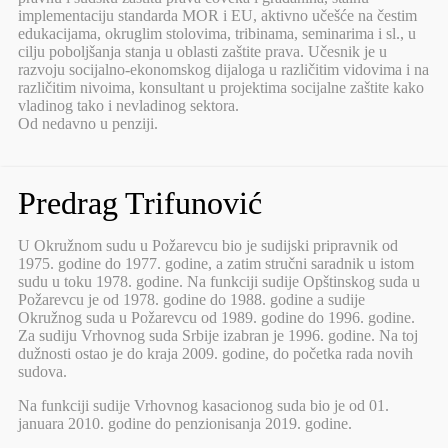
implementaciju standarda MOR i EU, aktivno učešće na čestim
edukacijama, okruglim stolovima, tribinama, seminarima i sl., u
cilju poboljšanja stanja u oblasti zaštite prava. Učesnik je u
razvoju socijalno-ekonomskog dijaloga u različitim vidovima i na
različitim nivoima, konsultant u projektima socijalne zaštite kako
vladinog tako i nevladinog sektora.
Od nedavno u penziji.
Predrag Trifunović
U Okružnom sudu u Požarevcu bio je sudijski pripravnik od
1975. godine do 1977. godine, a zatim stručni saradnik u istom
sudu u toku 1978. godine. Na funkciji sudije Opštinskog suda u
Požarevcu je od 1978. godine do 1988. godine a sudije
Okružnog suda u Požarevcu od 1989. godine do 1996. godine.
Za sudiju Vrhovnog suda Srbije izabran je 1996. godine. Na toj
dužnosti ostao je do kraja 2009. godine, do početka rada novih
sudova.
Na funkciji sudije Vrhovnog kasacionog suda bio je od 01.
januara 2010. godine do penzionisanja 2019. godine.