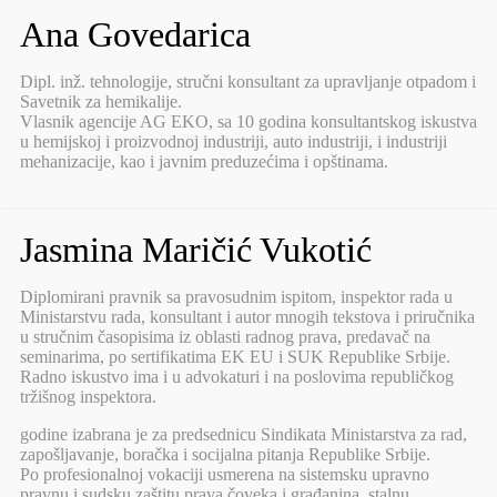
Ana Govedarica
Dipl. inž. tehnologije, stručni konsultant za upravljanje otpadom i
Savetnik za hemikalije.
Vlasnik agencije AG EKO, sa 10 godina konsultantskog iskustva
u hemijskoj i proizvodnoj industriji, auto industriji, i industriji
mehanizacije, kao i javnim preduzećima i opštinama.
Jasmina Maričić Vukotić
Diplomirani pravnik sa pravosudnim ispitom, inspektor rada u
Ministarstvu rada, konsultant i autor mnogih tekstova i priručnika
u stručnim časopisima iz oblasti radnog prava, predavač na
seminarima, po sertifikatima EK EU i SUK Republike Srbije.
Radno iskustvo ima i u advokaturi i na poslovima republičkog
tržišnog inspektora.
godine izabrana je za predsednicu Sindikata Ministarstva za rad,
zapošljavanje, boračka i socijalna pitanja Republike Srbije.
Po profesionalnoj vokaciji usmerena na sistemsku upravno
pravnu i sudsku zaštitu prava čoveka i građanina, stalnu