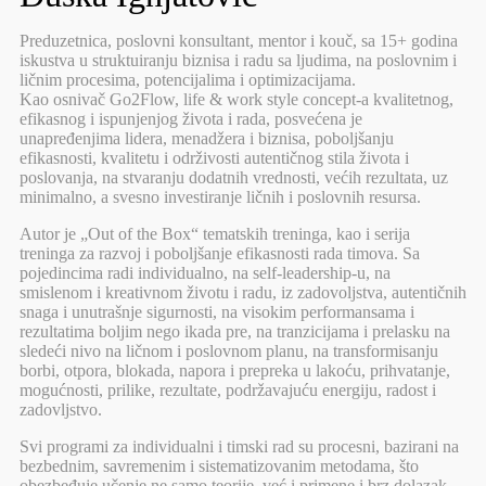
Preduzetnica, poslovni konsultant, mentor i kouč, sa 15+ godina
iskustva u struktuiranju biznisa i radu sa ljudima, na poslovnim i
ličnim procesima, potencijalima i optimizacijama.
Kao osnivač Go2Flow, life & work style concept-a kvalitetnog,
efikasnog i ispunjenjog života i rada, posvećena je
unapređenjima lidera, menadžera i biznisa, poboljšanju
efikasnosti, kvalitetu i održivosti autentičnog stila života i
poslovanja, na stvaranju dodatnih vrednosti, većih rezultata, uz
minimalno, a svesno investiranje ličnih i poslovnih resursa.
Autor je „Out of the Box“ tematskih treninga, kao i serija
treninga za razvoj i poboljšanje efikasnosti rada timova. Sa
pojedincima radi individualno, na self-leadership-u, na
smislenom i kreativnom životu i radu, iz zadovoljstva, autentičnih
snaga i unutrašnje sigurnosti, na visokim performansama i
rezultatima boljim nego ikada pre, na tranzicijama i prelasku na
sledeći nivo na ličnom i poslovnom planu, na transformisanju
borbi, otpora, blokada, napora i prepreka u lakoću, prihvatanje,
mogućnosti, prilike, rezultate, podržavajuću energiju, radost i
zadovljstvo.
Svi programi za individualni i timski rad su procesni, bazirani na
bezbednim, savremenim i sistematizovanim metodama, što
obezbeđuje učenje ne samo teorije, već i primene i brz dolazak