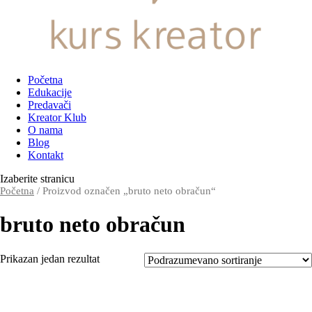
Početna
Edukacije
Predavači
Kreator Klub
O nama
Blog
Kontakt
Izaberite stranicu
Početna
/ Proizvod označen „bruto neto obračun“
bruto neto obračun
Prikazan jedan rezultat