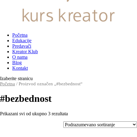
Početna
Edukacije
Predavači
Kreator Klub
O nama
Blog
Kontakt
Izaberite stranicu
Početna
/ Proizvod označen „#bezbednost“
#bezbednost
Prikazani svi od ukupno 3 rezultata