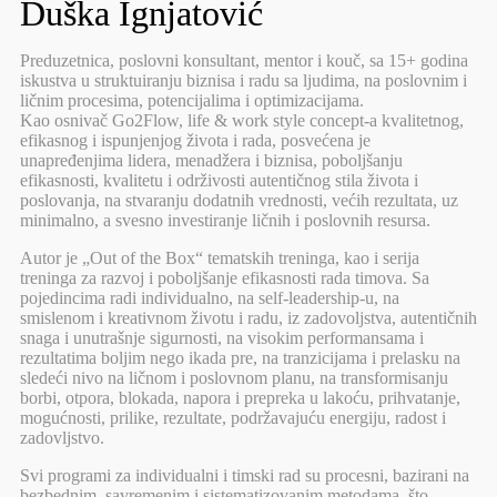
Duška Ignjatović
Preduzetnica, poslovni konsultant, mentor i kouč, sa 15+ godina
iskustva u struktuiranju biznisa i radu sa ljudima, na poslovnim i
ličnim procesima, potencijalima i optimizacijama.
Kao osnivač Go2Flow, life & work style concept-a kvalitetnog,
efikasnog i ispunjenjog života i rada, posvećena je
unapređenjima lidera, menadžera i biznisa, poboljšanju
efikasnosti, kvalitetu i održivosti autentičnog stila života i
poslovanja, na stvaranju dodatnih vrednosti, većih rezultata, uz
minimalno, a svesno investiranje ličnih i poslovnih resursa.
Autor je „Out of the Box“ tematskih treninga, kao i serija
treninga za razvoj i poboljšanje efikasnosti rada timova. Sa
pojedincima radi individualno, na self-leadership-u, na
smislenom i kreativnom životu i radu, iz zadovoljstva, autentičnih
snaga i unutrašnje sigurnosti, na visokim performansama i
rezultatima boljim nego ikada pre, na tranzicijama i prelasku na
sledeći nivo na ličnom i poslovnom planu, na transformisanju
borbi, otpora, blokada, napora i prepreka u lakoću, prihvatanje,
mogućnosti, prilike, rezultate, podržavajuću energiju, radost i
zadovljstvo.
Svi programi za individualni i timski rad su procesni, bazirani na
bezbednim, savremenim i sistematizovanim metodama, što