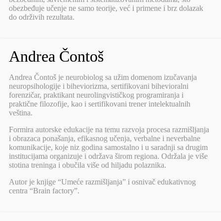
obezbeđuje učenje ne samo teorije, već i primene i brz dolazak
do održivih rezultata.
Andrea Čontoš
Andrea Čontoš je neurobiolog sa užim domenom izučavanja
neuropsihologije i biheviorizma, sertifikovani bihevioralni
forenzičar, praktikant neurolingvističkog programiranja i
praktične filozofije, kao i sertifikovani trener intelektualnih
veština.
Formira autorske edukacije na temu razvoja procesa razmišljanja
i obrazaca ponašanja, efikasnog učenja, verbalne i neverbalne
komunikacije, koje niz godina samostalno i u saradnji sa drugim
institucijama organizuje i održava širom regiona. Održala je više
stotina treninga i obučila više od hiljadu polaznika.
Autor je knjige “Umeće razmišljanja” i osnivač edukativnog
centra “Brain factory”.