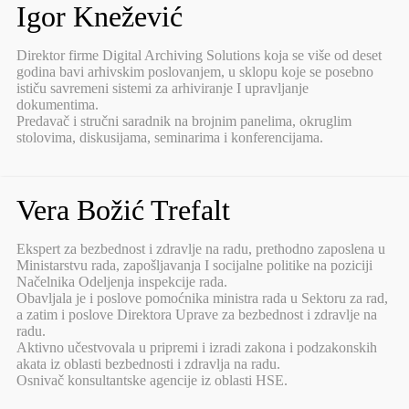
Igor Knežević
Direktor firme Digital Archiving Solutions koja se više od deset
godina bavi arhivskim poslovanjem, u sklopu koje se posebno
ističu savremeni sistemi za arhiviranje I upravljanje
dokumentima.
Predavač i stručni saradnik na brojnim panelima, okruglim
stolovima, diskusijama, seminarima i konferencijama.
Vera Božić Trefalt
Ekspert za bezbednost i zdravlje na radu, prethodno zaposlena u
Ministarstvu rada, zapošljavanja I socijalne politike na poziciji
Načelnika Odeljenja inspekcije rada.
Obavljala je i poslove pomoćnika ministra rada u Sektoru za rad,
a zatim i poslove Direktora Uprave za bezbednost i zdravlje na
radu.
Aktivno učestvovala u pripremi i izradi zakona i podzakonskih
akata iz oblasti bezbednosti i zdravlja na radu.
Osnivač konsultantske agencije iz oblasti HSE.