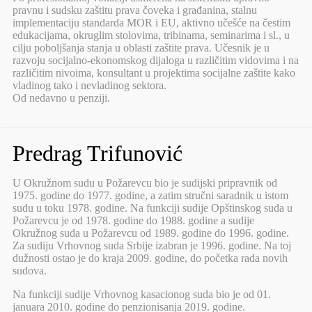
pravnu i sudsku zaštitu prava čoveka i građanina, stalnu
implementaciju standarda MOR i EU, aktivno učešće na čestim
edukacijama, okruglim stolovima, tribinama, seminarima i sl., u
cilju poboljšanja stanja u oblasti zaštite prava. Učesnik je u
razvoju socijalno-ekonomskog dijaloga u različitim vidovima i na
različitim nivoima, konsultant u projektima socijalne zaštite kako
vladinog tako i nevladinog sektora.
Od nedavno u penziji.
Predrag Trifunović
U Okružnom sudu u Požarevcu bio je sudijski pripravnik od
1975. godine do 1977. godine, a zatim stručni saradnik u istom
sudu u toku 1978. godine. Na funkciji sudije Opštinskog suda u
Požarevcu je od 1978. godine do 1988. godine a sudije
Okružnog suda u Požarevcu od 1989. godine do 1996. godine.
Za sudiju Vrhovnog suda Srbije izabran je 1996. godine. Na toj
dužnosti ostao je do kraja 2009. godine, do početka rada novih
sudova.
Na funkciji sudije Vrhovnog kasacionog suda bio je od 01.
januara 2010. godine do penzionisanja 2019. godine.