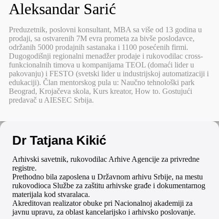
Aleksandar Sarić
Preduzetnik, poslovni konsultant, MBA sa više od 13 godina u
prodaji, sa ostvarenih 7M evra prometa za bivše poslodavce,
održanih 5000 prodajnih sastanaka i 1100 posećenih firmi.
Dugogodišnji regionalni menadžer prodaje i rukovodilac cross-
funkcionalnih timova u kompanijama TEOL (domaći lider u
pakovanju) i FESTO (svetski lider u industrijskoj automatizaciji i
edukaciji). Član mentorskog pula u: Naučno tehnološki park
Beograd, Krojačeva skola, Kurs kreator, How to. Gostujući
predavač u AIESEC Srbija.
Dr Tatjana Kikić
Arhivski savetnik, rukovodilac Arhive Agencije za privredne
registre.
Prethodno bila zaposlena u Državnom arhivu Srbije, na mestu
rukovodioca Službe za zaštitu arhivske građe i dokumentarnog
materijala kod stvaralaca.
Akreditovan realizator obuke pri Nacionalnoj akademiji za
javnu upravu, za oblast kancelarijsko i arhivsko poslovanje.