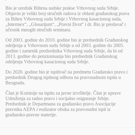
Bio je urednik Biltena sudske prakse Vrhovnog suda Srbije.
Objavio je veliki broj stručnih radova iz oblasti građanskog prava
za Bilten Vrhovnog suda Srbije i Vrhovnog kasacionog suda,
„Intermex“, „Glosarijum“, „Pravni život“ i dr. Bio je predavač i
učesnik mnogih stručnih seminara.
Od 2003. godine do 2010. godine bio je predsednik Građanskog
odeljenja u Vrhovnom sudu Srbije a od 2003. godine do 2005.
godine i zamenik predsednika Vrhovnog suda Srbije, da bi od
2013. godine do penzionisanja bio predsednik Građanskog
odeljenja Vrhovnog kasacionog suda Srbije.
Do 2020. godine bio je ispitivač na predmetu Građansko pravo i
predsednik Drugog ispitnog odbora na pravosudnom ispitu u
Beogradu.
Član je Komisije na ispitu za javne izvršitelje. Član je uprave
Udruženja za radno pravo i socijalno osiguranje Srbije.
Predsednik je Departmana za građansko pravo Asocijacije
pravnika AEPA i realizator obuka za pravosudni ispit iz
građansko-pravne materije.