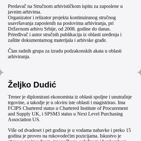
Predavač na Stručnom arhivističkom ispitu za zaposlene u
javnim arhivima.
Organizator i relizator projekta kontinuiranog stručnog
usavršavanja zaposlenih na poslovima arhiviranja, pri
Državnom arhivu Srbije, od 2008. godine do danas.
Priređivač i autor stručnih publikacija iz oblasti uređenja i
zaštite dokumentarnog materijala i arhivske građe.
Član radnih grupa za izradu podzakonskih akata u oblasti
arhiviranja.
Željko Dudić
Trener je diplomirani ekonomista iz oblasti spoljne i unutrašnje
trgovine, a takodje je u okviru iste oblasti i magistrirao. Ima
FCIPS Chartered status u Chartered Institute of Procurement
and Supply UK, i SPSM3 status u Next Level Purchasing
Association US.
Više od dvadeset i pet godina je u vodama nabavke i preko 15
godina je proveo na rukovodećim pozicijama. Iskustvo je