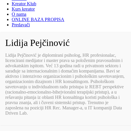
Kreator Klub
Kurs kreator
O nama
ONLINE BAZA PROPISA
Predavači
Lidija Pejčinović
Lidija Pejčinović je diplomirani psiholog, HR profesionalac,
licencirani medijator i master prava sa položenim pravosudnim i
advokatskim ispitom. Već 13 godina radi u privatnom sektoru i
sarađuje sa internacionalnim i domaćim kompanijama. Bavi se
aktivno i intenzivno organizacionim i psihološkim savetovanjem,
organizacionim dizajnom i HR konsaltingom. Psihološkom
savetovanju u individualnom radu pristupa iz REBT perspektive
(racionalno-emocionalno-bihejvioralni terapijski pristup), a u
rešavanju pitanja iz oblasti HR konsaltinga koristi psihološka i
pravna znanja, ali i čuveni sistemski pristup. Trenutno je
zaposlena na poziciji HR Rec. Manager-a, u IT kompaniji Data
Driven Lab.