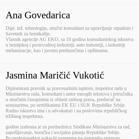
Ana Govedarica
Dipl. inž. tehnologije, stručni konsultant za upravljanje otpadom i
Savetnik za hemikalije.
Vlasnik agencije AG EKO, sa 10 godina konsultantskog iskustva
u hemijskoj i proizvodnoj industriji, auto industriji, i industriji
mehanizacije, kao i javnim preduzećima i opštinama.
Jasmina Maričić Vukotić
Diplomirani pravnik sa pravosudnim ispitom, inspektor rada u
Ministarstvu rada, konsultant i autor mnogih tekstova i priručnika
u stručnim časopisima iz oblasti radnog prava, predavač na
seminarima, po sertifikatima EK EU i SUK Republike Srbije.
Radno iskustvo ima i u advokaturi i na poslovima republičkog
tržišnog inspektora.
godine izabrana je za predsednicu Sindikata Ministarstva za rad,
zapošljavanje, boračka i socijalna pitanja Republike Srbije.
Po profesionalnoj vokaciji usmerena na sistemsku upravno