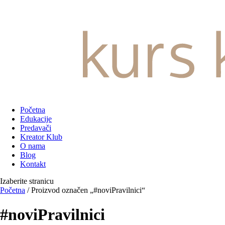
Početna
Edukacije
Predavači
Kreator Klub
O nama
Blog
Kontakt
Izaberite stranicu
Početna
/ Proizvod označen „#noviPravilnici“
#noviPravilnici